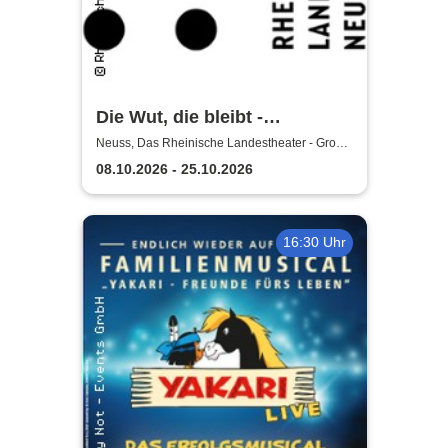
Die Wut, die bleibt -
Rheinische Landestheater
Neuss, Das Rheinische Landestheater - Große
Bühne
Neuss
08.10.2026 - 25.10.2026
16:30 Uhr