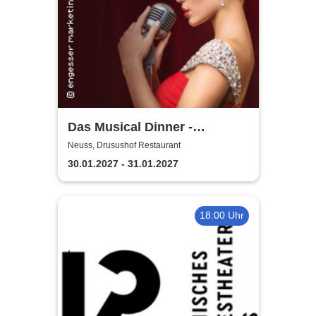
Das Musical Dinner -
Kulinarischer Genuss und
Neuss, Drusushof Restaurant
garantierte Unterhaltung
30.01.2027 - 31.01.2027
18:00 Uhr