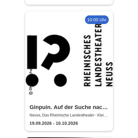
10:00 Uhr
Ginpuin. Auf der Suche nach
dem großen Glück - Das
Neuss, Das Rheinische Landestheater - Kleine
Bühne
Rheinische Landestheater
19.09.2026 - 10.10.2026
Neuss