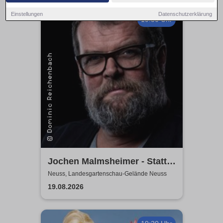
Einstellungen
Datenschutzerklärung
19:30 Uhr
Jochen Malmsheimer - Statt
wesentlich die Welt bewegt,
Neuss, Landesgartenschau-Gelände Neuss
hab ich wohl nur das Meer
19.08.2026
gepflügt