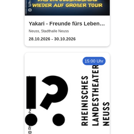
Yakari - Freunde fürs Leben -
Das Musical für die ganze
Neuss, Stadthalle Neuss
Familie
28.10.2026 - 30.10.2026
15:00 Uhr