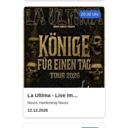
20:30 Uhr
La Ultima - Live im
Hamtorkrug! | Könige für
Neuss, Hamtorkrug Neuss
einen Tag
12.12.2026