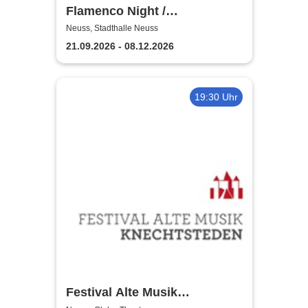
Flamenco Night /
Flamencomanía Tour 26/27 -
Neuss, Stadthalle Neuss
Deutschlands größte
21.09.2026 - 08.12.2026
Flamenco-Tournee
19:30 Uhr
Festival Alte Musik