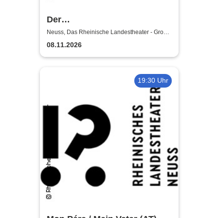
Der
satanarchäolügenialkohöllische
Neuss, Das Rheinische Landestheater - Große
Bühne
Wunschpunsch - Rheinisches
08.11.2026
Landestheater Neuss
19:30 Uhr