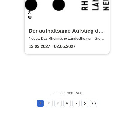
Der aufhaltsame Aufstieg des
Arturo Ui - Das Rheinische
Neuss, Das Rheinische Landestheater - Große
Bühne
Landestheater Neuss
13.03.2027 - 02.05.2027
1 - 30 von 500
1
2
3
4
5
❯
❯❯