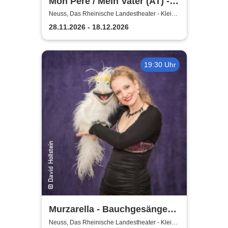
Mon Pére / Mein Vater (AT) -
Rheinisches Landestheater
Neuss, Das Rheinische Landestheater - Kleine
Bühne
Neuss
28.11.2026 - 18.12.2026
19:30 Uhr
Murzarella - Bauchgesänge
und andere Ungereimtheiten
Neuss, Das Rheinische Landestheater - Kleine