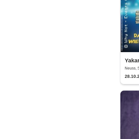
Yakar
Das M
Neuss, 
Famil
28.10.