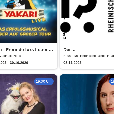
i - Freunde fürs Leben -
Der
usical für die ganze
satanarchäolügenialko
Stadthalle Neuss
Neuss, Das Rheinische Landestheat
Bühne
ie
Wunschpunsch - Rhein
2026 - 30.10.2026
08.11.2026
Landestheater Neuss
19:30 Uhr
1