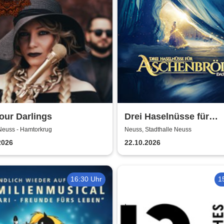
Your Darlings
Drei Haselnüsse für
Aschenbrödel - Das Mu
Neuss - Hamtorkrug
Neuss, Stadthalle Neuss
2026
22.10.2026
16:30 Uhr
1