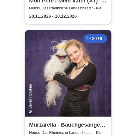
Mon Pére / Mein Vater (AT) -
Rheinisches Landestheater
Neuss, Das Rheinische Landestheater - Kleine
Bühne
Neuss
28.11.2026 - 18.12.2026
19:30 Uhr
Murzarella - Bauchgesänge
und andere Ungereimtheiten
Neuss, Das Rheinische Landestheater - Kleine