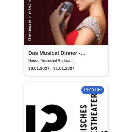
Das Musical Dinner -
Kulinarischer Genuss und
Neuss, Drusushof Restaurant
garantierte Unterhaltung
30.01.2027 - 31.01.2027
18:00 Uhr