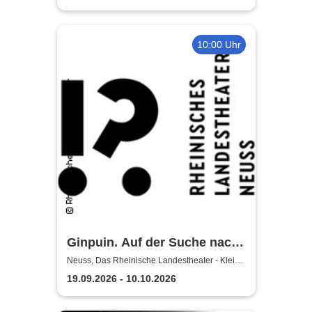
10:00 Uhr
Ginpuin. Auf der Suche nach
dem großen Glück - Das
Neuss, Das Rheinische Landestheater - Kleine
Bühne
Rheinische Landestheater
19.09.2026 - 10.10.2026
Neuss