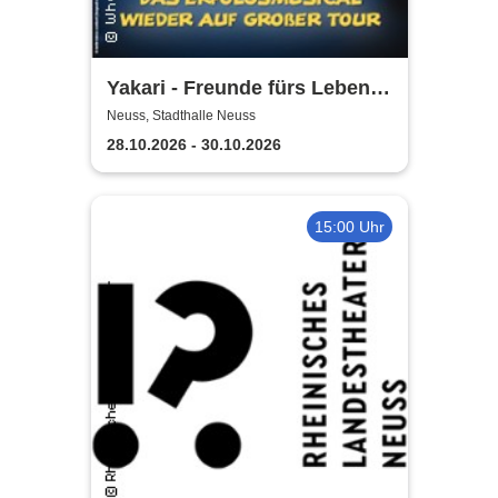
Yakari - Freunde fürs Leben -
Das Musical für die ganze
Neuss, Stadthalle Neuss
Familie
28.10.2026 - 30.10.2026
15:00 Uhr