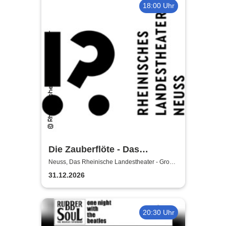
18:00 Uhr
Die Zauberflöte - Das
Rheinische Landestheater
Neuss, Das Rheinische Landestheater - Große
Bühne
31.12.2026
20:30 Uhr