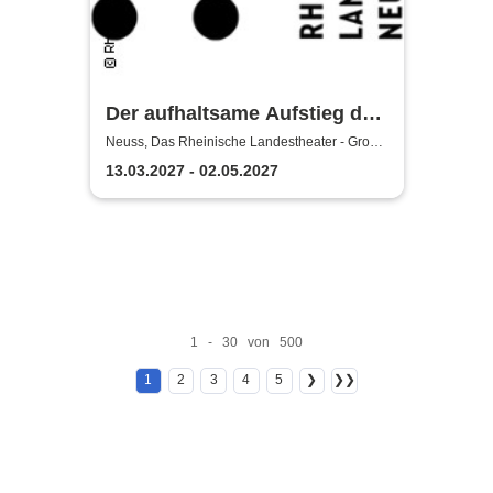
Der aufhaltsame Aufstieg des
Arturo Ui - Das Rheinische
Neuss, Das Rheinische Landestheater - Große
Bühne
Landestheater Neuss
13.03.2027 - 02.05.2027
1 - 30 von 500
1
2
3
4
5
❯
❯❯