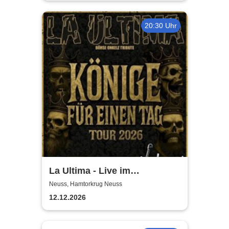
20:30 Uhr
La Ultima - Live im
Hamtorkrug! | Könige für
Neuss, Hamtorkrug Neuss
einen Tag
12.12.2026