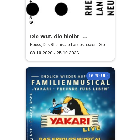
Die Wut, die bleibt -
Rheinische Landestheater
Neuss, Das Rheinische Landestheater - Große
Bühne
Neuss
08.10.2026 - 25.10.2026
16:30 Uhr