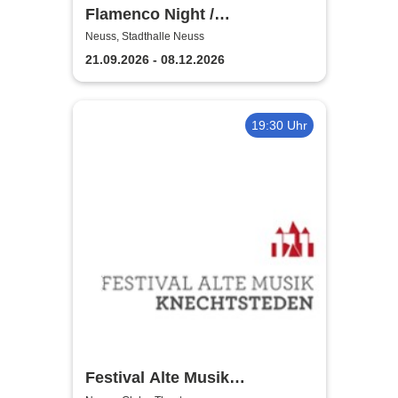
Flamenco Night /
Flamencomanía Tour 26/27 -
Neuss, Stadthalle Neuss
Deutschlands größte
21.09.2026 - 08.12.2026
Flamenco-Tournee
19:30 Uhr
Festival Alte Musik