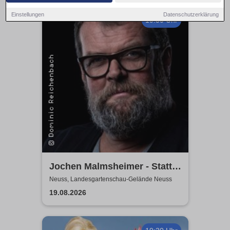
Einstellungen
Datenschutzerklärung
19:30 Uhr
Jochen Malmsheimer - Statt
wesentlich die Welt bewegt,
Neuss, Landesgartenschau-Gelände Neuss
hab ich wohl nur das Meer
19.08.2026
gepflügt