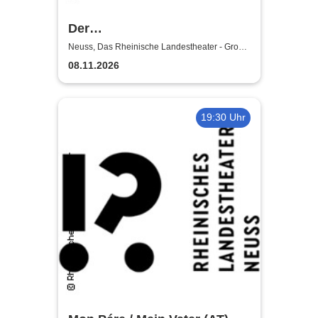
Der
satanarchäolügenialkohöllische
Neuss, Das Rheinische Landestheater - Große
Bühne
Wunschpunsch - Rheinisches
08.11.2026
Landestheater Neuss
19:30 Uhr