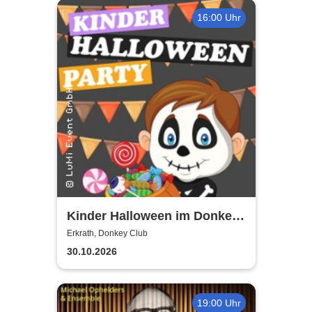
16:00 Uhr
Kinder Halloween im Donkey
- by LuMi Event GmbH
Erkrath, Donkey Club
30.10.2026
19:00 Uhr