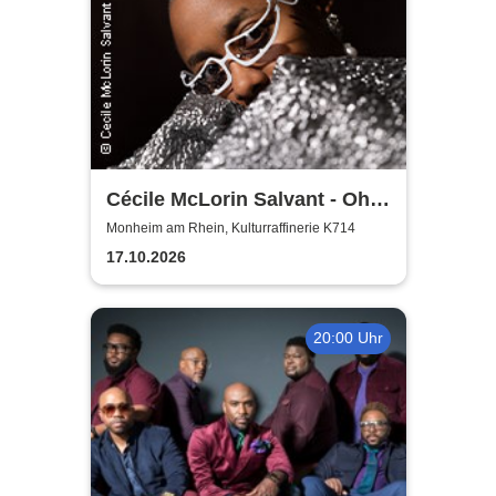
Cécile McLorin Salvant - Oh
Snap - Germany 2026
Monheim am Rhein, Kulturraffinerie K714
17.10.2026
20:00 Uhr