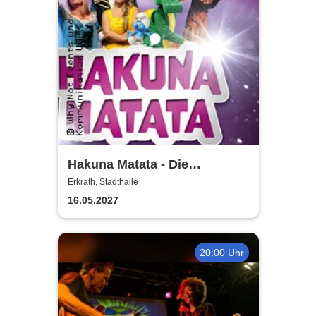
Hakuna Matata - Die
einzigartige große
Erkrath, Stadthalle
Kindermusical-Gala
16.05.2027
20:00 Uhr