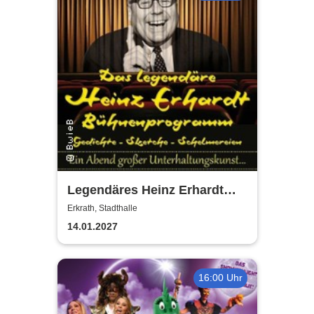
Legendäres Heinz Erhardt
Bühnenprogramm - Gedichte
Erkrath, Stadthalle
- Sketche - Schelmereien
14.01.2027
16:00 Uhr