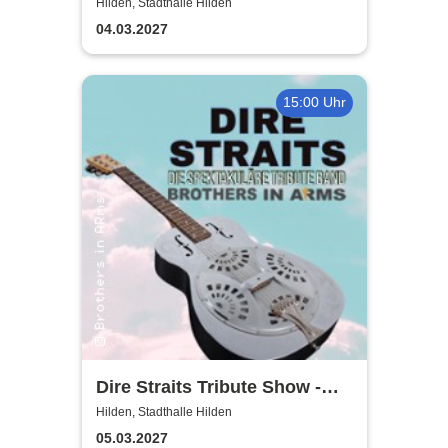
Kikaninchen-Musical
Hilden, Stadthalle Hilden
04.03.2027
15:00 Uhr
Dire Straits Tribute Show -
Brothers in Arms
Hilden, Stadthalle Hilden
05.03.2027