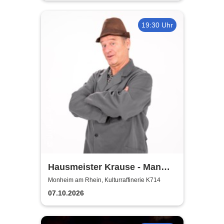
19:30 Uhr
Hausmeister Krause - Man
lebt nur zweimal
Monheim am Rhein, Kulturraffinerie K714
07.10.2026