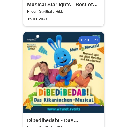
Musical Starlights - Best of
Musicals
Hilden, Stadthalle Hilden
15.01.2027
15:00 Uhr
Dibedibedab! - Das