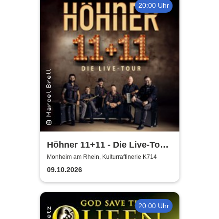
20:00 Uhr
Höhner 11+11 - Die Live-Tour
2025/26
Monheim am Rhein, Kulturraffinerie K714
09.10.2026
20:00 Uhr