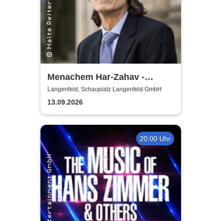
Menachem Har-Zahav -
Klassiker der romantischen
Langenfeld, Schauplatz Langenfeld GmbH
Klavierliteratur /
13.09.2026
Meisterkonzert
20:00 Uhr