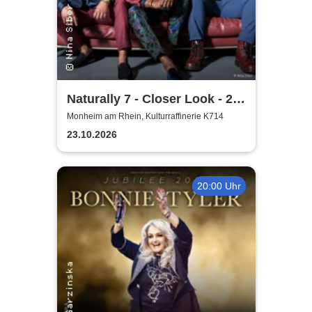
Naturally 7 - Closer Look - 25
Years of Naturally 7
Monheim am Rhein, Kulturraffinerie K714
23.10.2026
20:00 Uhr