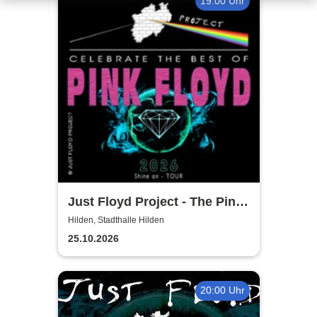
19:00 Uhr
Just Floyd Project - The Pink
Floyd Tribute Show
Hilden, Stadthalle Hilden
25.10.2026
20:00 Uhr