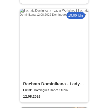
19:00 Uhr
Bachata Dominikana - Ladys
Workshop / Laura (Lolita) &
Erkrath, Dominguez Dance Studio
Sara
12.08.2026