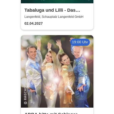
Tabaluga und Lilli - Das
drachenstarke Musical für die
Langenfeld, Schauplatz Langenfeld GmbH
ganze Familie
02.04.2027
19:00 Uhr