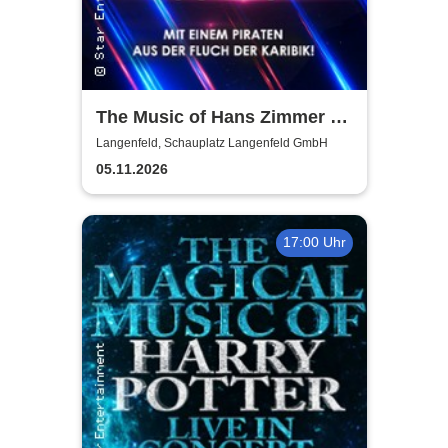
The Music of Hans Zimmer &
Others - A Celebration of Film
Langenfeld, Schauplatz Langenfeld GmbH
Music
05.11.2026
17:00 Uhr