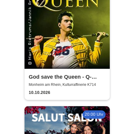
God save the Queen - Q-
Revival Band
Monheim am Rhein, Kulturraffinerie K714
10.10.2026
20:00 Uhr