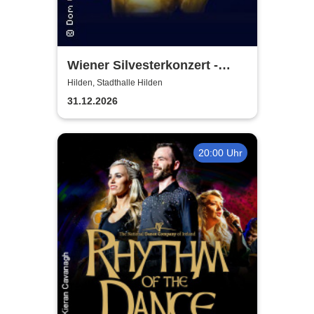
Wiener Silvesterkonzert -
Wiener Neujahrskonzert
Hilden, Stadthalle Hilden
31.12.2026
20:00 Uhr