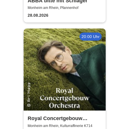
ABBA bitte mit Schlager
Monheim am Rhein, Pfannenhof
28.08.2026
20:00 Uhr
Royal Concertgebouw
Orchestra | Víkingur Ólafsson
Monheim am Rhein, Kulturraffinerie K714