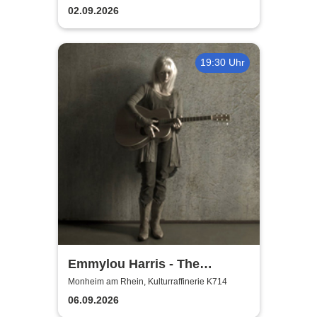
02.09.2026
19:30 Uhr
Emmylou Harris - The
European Farewell Tour
Monheim am Rhein, Kulturraffinerie K714
06.09.2026