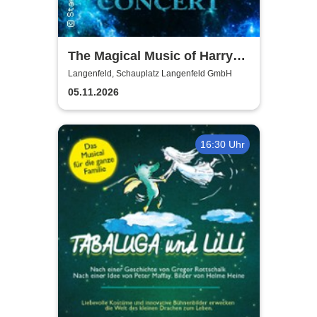
The Magical Music of Harry
Potter - Live in Concert
Langenfeld, Schauplatz Langenfeld GmbH
05.11.2026
16:30 Uhr