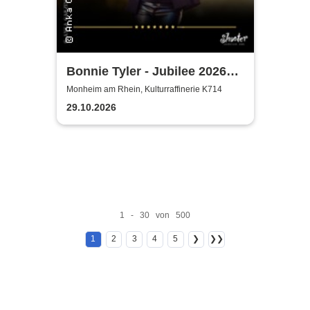
Bonnie Tyler - Jubilee 2026
Tournee
Monheim am Rhein, Kulturraffinerie K714
29.10.2026
1 - 30 von 500
1
2
3
4
5
❯
❯❯