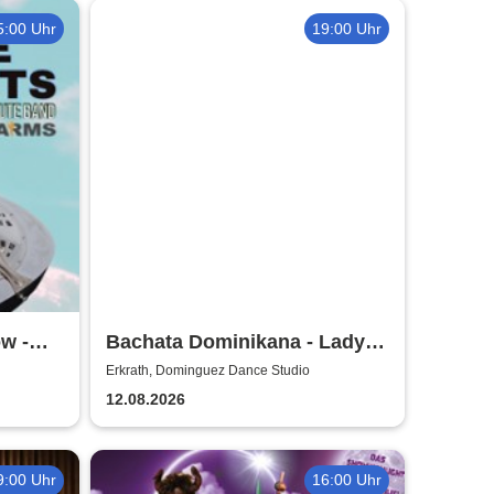
5:00 Uhr
19:00 Uhr
ow -
Bachata Dominikana - Ladys
Workshop / Laura (Lolita) &
Erkrath, Dominguez Dance Studio
Sara
12.08.2026
9:00 Uhr
16:00 Uhr