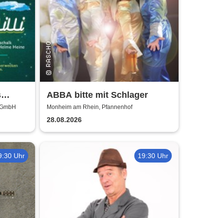
s
ABBA bitte mit Schlager
für die
d GmbH
Monheim am Rhein, Pfannenhof
28.08.2026
9:30 Uhr
19:30 Uhr