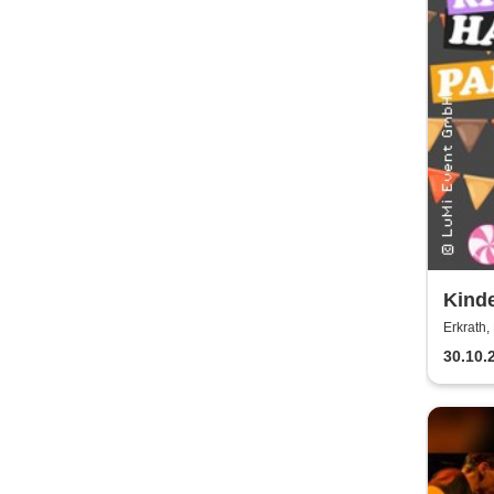
Kind
- by
Erkrath
30.10.