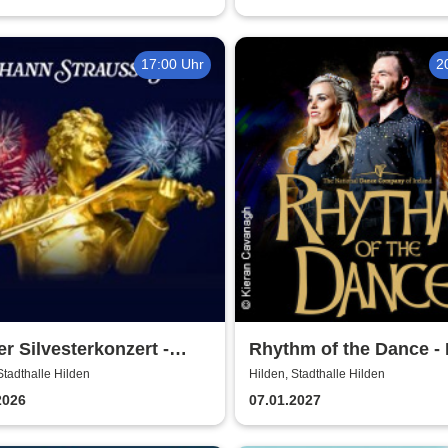
17:00 Uhr
2
r Silvesterkonzert -
Rhythm of the Dance - 
er Neujahrskonzert
2027
Stadthalle Hilden
Hilden, Stadthalle Hilden
2026
07.01.2027