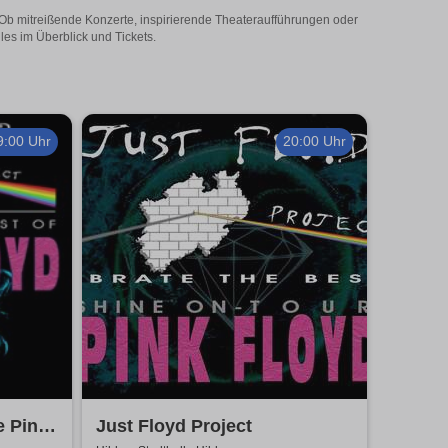
! Ob mitreißende Konzerte, inspirierende Theateraufführungen oder
les im Überblick und Tickets.
9:00 Uhr
20:00 Uhr
e Pink
Just Floyd Project