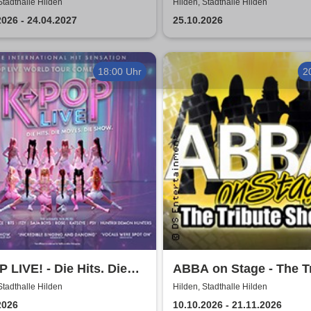
Floyd Tribute Show
Stadthalle Hilden
Hilden, Stadthalle Hilden
2026 - 24.04.2027
25.10.2026
18:00 Uhr
2
 LIVE! - Die Hits. Die
ABBA on Stage - The T
s. Die Show.
Show
Stadthalle Hilden
Hilden, Stadthalle Hilden
2026
10.10.2026 - 21.11.2026