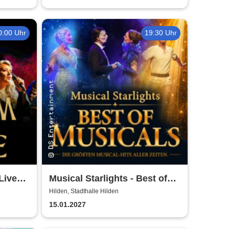
0:00 Uhr
19:30 Uhr
Live
Musical Starlights - Best of
Musicals
Hilden, Stadthalle Hilden
15.01.2027