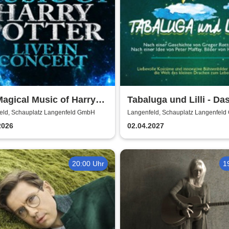
agical Music of Harry
Tabaluga und Lilli - Da
r - Live in Concert
drachenstarke Musical 
eld, Schauplatz Langenfeld GmbH
Langenfeld, Schauplatz Langenfel
ganze Familie
2026
02.04.2027
20:00 Uhr
1