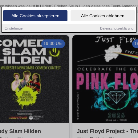
len wissen was los ist in Hilden? Erleben Sie in Hilden vielseitiges Event-Angebot
aufregende Veranstaltungen in Hilden – hier finden al
Alle Cookies akzeptieren
Alle Cookies ablehnen
Einstellungen
Datenschutzerklärung
19:30 Uhr
1
dy Slam Hilden
Just Floyd Project - Th