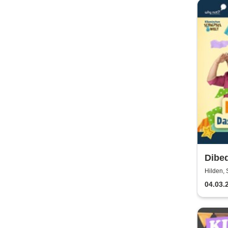
Dibed
Kika
Hilden, 
04.03.