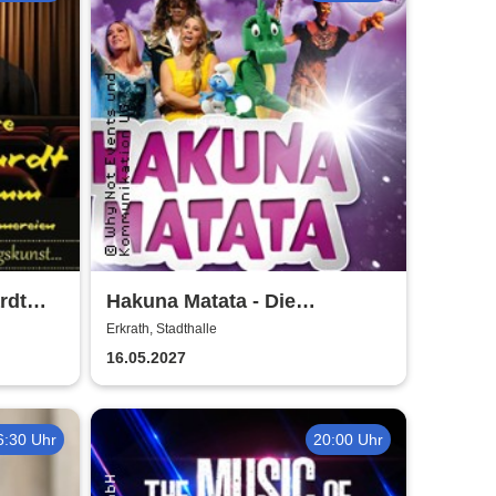
rdt
Hakuna Matata - Die
dichte
einzigartige große
Erkrath, Stadthalle
en
Kindermusical-Gala
16.05.2027
6:30 Uhr
20:00 Uhr