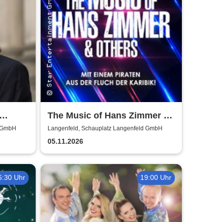
The Music of Hans Zimmer &
schen
Others - A Celebration of Film
d GmbH
Langenfeld, Schauplatz Langenfeld GmbH
Music
05.11.2026
6:30 Uhr
19:00 Uhr