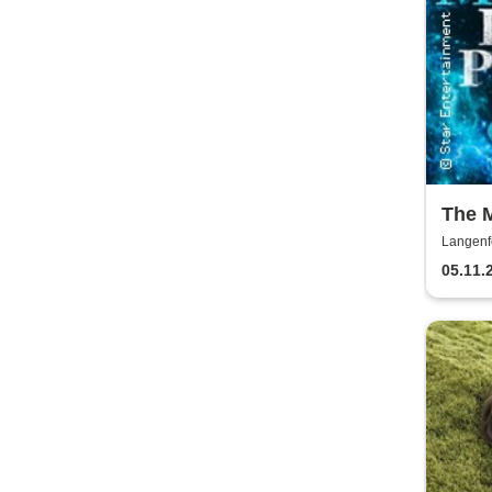
The M
Potte
Langenf
05.11.