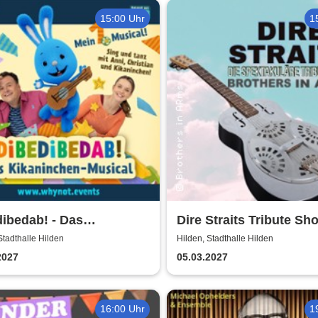
15:00 Uhr
1
ibedab! - Das
Dire Straits Tribute Sh
ninchen-Musical
Brothers in Arms
Stadthalle Hilden
Hilden, Stadthalle Hilden
2027
05.03.2027
16:00 Uhr
1