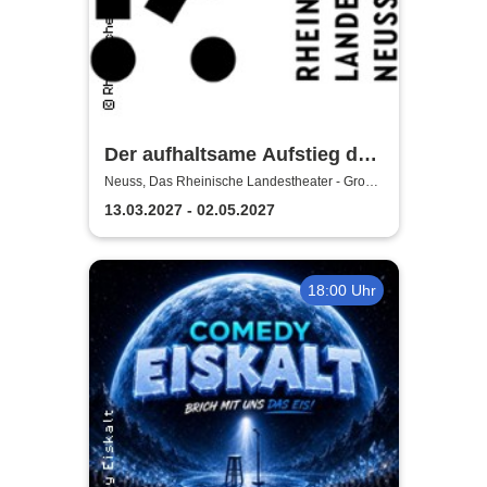
Der aufhaltsame Aufstieg des
Arturo Ui - Das Rheinische
Neuss, Das Rheinische Landestheater - Große
Bühne
Landestheater Neuss
13.03.2027 - 02.05.2027
18:00 Uhr