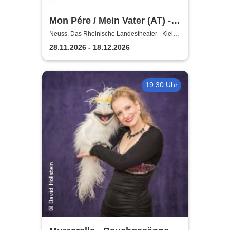
Mon Pére / Mein Vater (AT) -
Rheinisches Landestheater
Neuss, Das Rheinische Landestheater - Kleine
Bühne
Neuss
28.11.2026 - 18.12.2026
19:30 Uhr