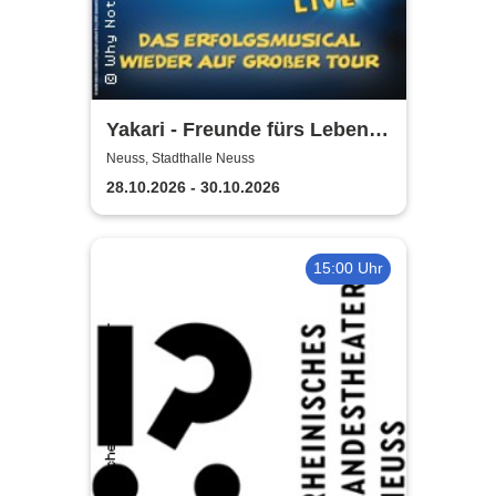
Yakari - Freunde fürs Leben -
Das Musical für die ganze
Neuss, Stadthalle Neuss
Familie
28.10.2026 - 30.10.2026
15:00 Uhr