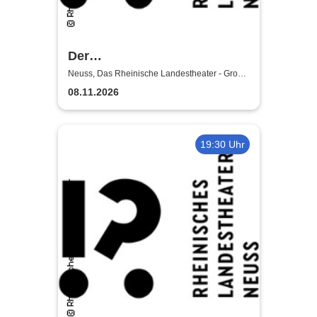
Der
satanarchäolügenialkohöllische
Neuss, Das Rheinische Landestheater - Große
Bühne
Wunschpunsch - Rheinisches
08.11.2026
Landestheater Neuss
19:30 Uhr