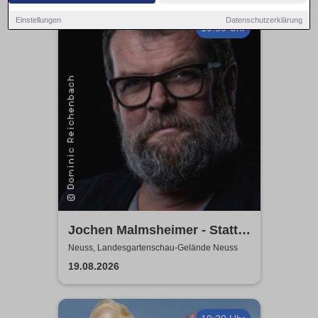
Einstellungen
Datenschutzerklärung
19:30 Uhr
Jochen Malmsheimer - Statt
wesentlich die Welt bewegt,
Neuss, Landesgartenschau-Gelände Neuss
hab ich wohl nur das Meer
19.08.2026
gepflügt