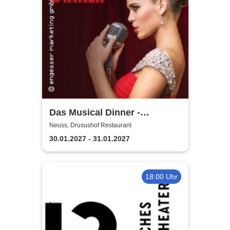
Das Musical Dinner -
Kulinarischer Genuss und
Neuss, Drusushof Restaurant
garantierte Unterhaltung
30.01.2027 - 31.01.2027
18:00 Uhr