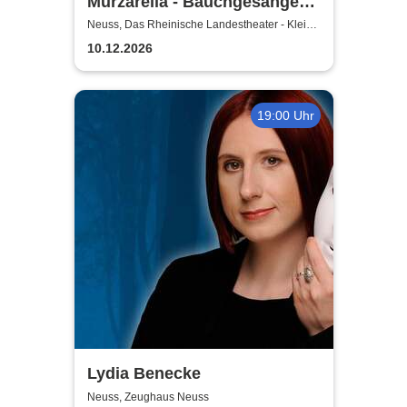
Murzarella - Bauchgesänge
und andere Ungereimtheiten
Neuss, Das Rheinische Landestheater - Kleine
Bühne
10.12.2026
19:00 Uhr
Lydia Benecke
Neuss, Zeughaus Neuss