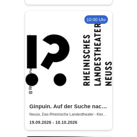
10:00 Uhr
Ginpuin. Auf der Suche nach
dem großen Glück - Das
Neuss, Das Rheinische Landestheater - Kleine
Bühne
Rheinische Landestheater
19.09.2026 - 10.10.2026
Neuss