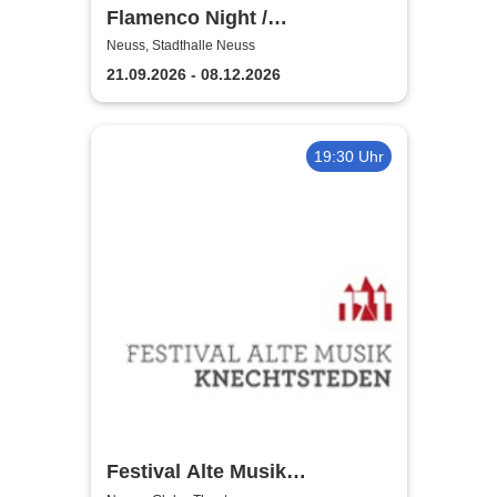
Flamenco Night /
Flamencomanía Tour 26/27 -
Neuss, Stadthalle Neuss
Deutschlands größte
21.09.2026 - 08.12.2026
Flamenco-Tournee
19:30 Uhr
Festival Alte Musik