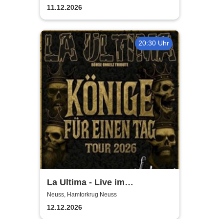
11.12.2026
20:30 Uhr
La Ultima - Live im
Hamtorkrug! | Könige für
Neuss, Hamtorkrug Neuss
einen Tag
12.12.2026