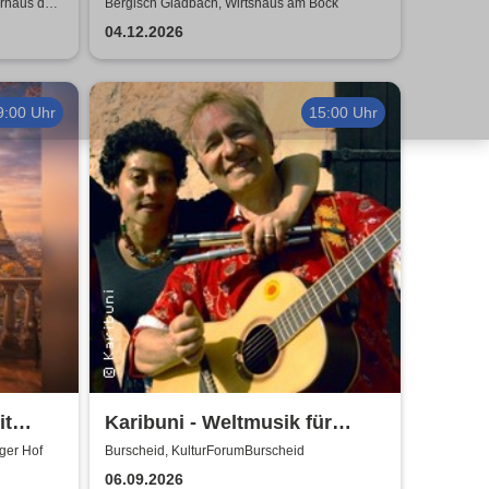
Gladbach
rhaus der
Bergisch Gladbach, Wirtshaus am Bock
04.12.2026
9:00 Uhr
15:00 Uhr
it
Karibuni - Weltmusik für
Kinder
ger Hof
Burscheid, KulturForumBurscheid
06.09.2026