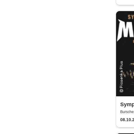
Symph
Metal
Burschei
08.10.