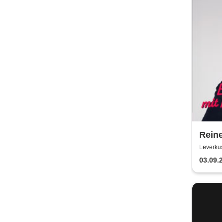
Reine
Abend
Leverku
Freu
03.09.