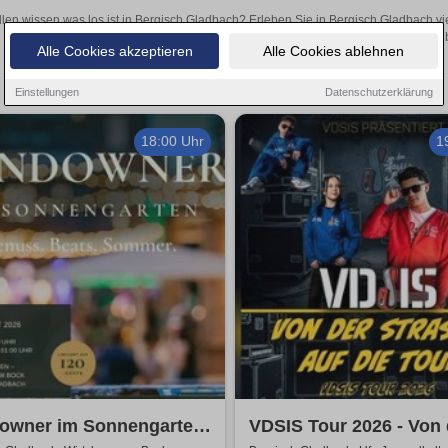
llen wissen was los ist in Bergisch Gladbach? Erleben Sie in Bergisch Gladbach vi
Theateraufführungen oder aufregende Veranstaltungen in Bergisch Gladba
Alle Cookies akzeptieren
Alle Cookies ablehnen
Einstellungen
Datenschutzerklärung
18:00 Uhr
1
owner im Sonnengarten
VDSIS Tour 2026 - Von 