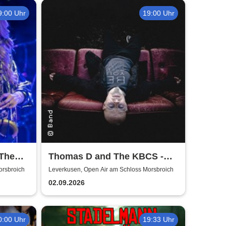
9:00 Uhr
19:00 Uhr
 The
Thomas D and The KBCS -
Neocortex Tour 2026
orsbroich
Leverkusen, Open Air am Schloss Morsbroich
02.09.2026
0:00 Uhr
19:33 Uhr