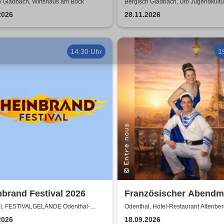
rtshaus am Bock
Strasse auf die Tour
h Gladbach, Wirtshaus am Bock
Bergisch Gladbach, Ufo Jugendkultu
AWO
2026
28.11.2026
14:30 Uhr
1
brand Festival 2026
Französischer Abendm
Entre nous
l, FESTIVALGELÄNDE Odenthal-
Odenthal, Hotel-Restaurant Altenber
2026
18.09.2026