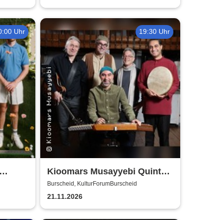
0:00 Uhr
19:30 Uhr
Kioomars Musayyebi Quintett
- KulturForumBurscheid
Burscheid, KulturForumBurscheid
21.11.2026