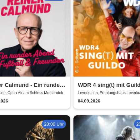
r Calmund - Ein runder
WDR 4 sing(t) mit Guil
 mit Fußball &
sen, Open Air am Schloss Morsbroich
Leverkusen, Erholungshaus Leverk
nden
2026
04.09.2026
20:00 Uhr
2