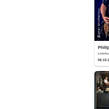
Phili
EU T
Leverku
06.10.