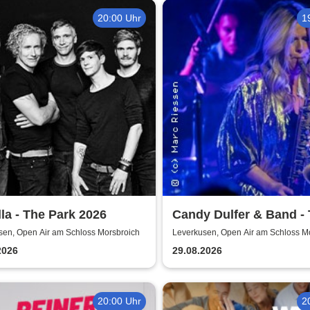
20:00 Uhr
1
la - The Park 2026
Candy Dulfer & Band -
Park 2026
sen, Open Air am Schloss Morsbroich
Leverkusen, Open Air am Schloss M
2026
29.08.2026
20:00 Uhr
2