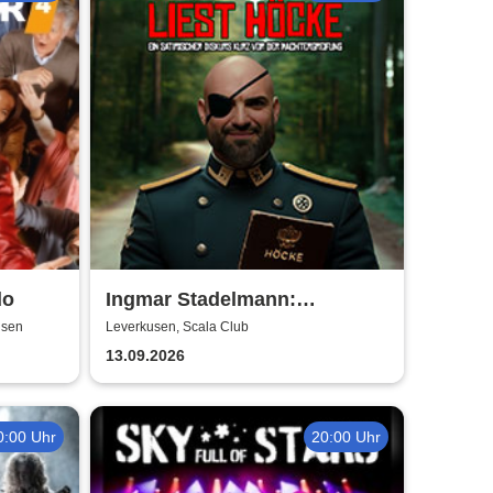
do
Ingmar Stadelmann:
Stadelmann liest Höcke - ein
usen
Leverkusen, Scala Club
satirischer Diskurs
13.09.2026
0:00 Uhr
20:00 Uhr