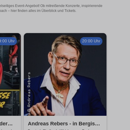
elseitiges Event-Angebot! Ob mitreißende Konzerte, inspirierende
ch – hier finden alles im Überblick und Tickets.
9:00 Uhr
20:00 Uhr
der
Andreas Rebers - in Bergisch