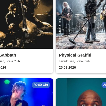
 Sabbath
Physical Graffiti
sen, Scala Club
Leverkusen, Scala Club
2026
25.09.2026
20:00 Uhr
2