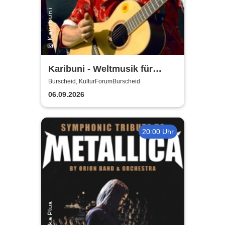
Karibuni - Weltmusik für
Kinder
Burscheid, KulturForumBurscheid
06.09.2026
20:00 Uhr