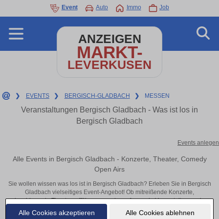
Event
Auto
Immo
Job
ANZEIGEN
MARKT-
LEVERKUSEN
❯
EVENTS
❯
BERGISCH-GLADBACH
❯
MESSEN
Veranstaltungen Bergisch Gladbach - Was ist los in
Bergisch Gladbach
Events anlegen
Alle Events in Bergisch Gladbach - Konzerte, Theater, Comedy
Open Airs
Sie wollen wissen was los ist in Bergisch Gladbach? Erleben Sie in Bergisch
Gladbach vielseitiges Event-Angebot! Ob mitreißende Konzerte,
inspirierende Theateraufführungen oder aufregende Veranstaltungen in
Bergisch Gladbach – hier finden alles im Überblick und Tickets.
Alle Cookies akzeptieren
Alle Cookies ablehnen