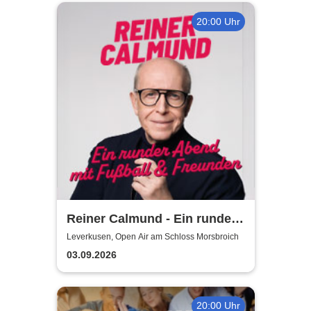
20:00 Uhr
Reiner Calmund - Ein runder
Abend mit Fußball &
Leverkusen, Open Air am Schloss Morsbroich
Freunden
03.09.2026
20:00 Uhr