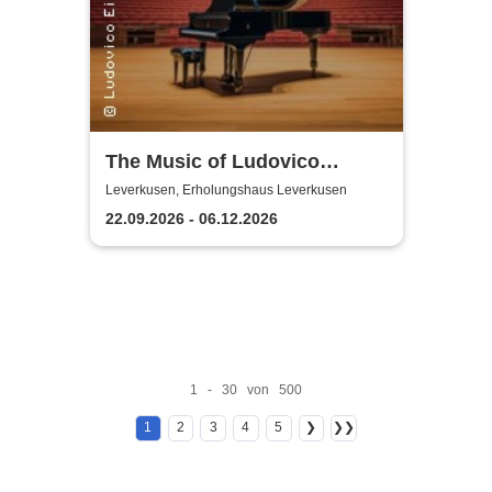
The Music of Ludovico
Einaudi: Tribute-
Leverkusen, Erholungshaus Leverkusen
Klavierkonzert - Ludovico
22.09.2026 - 06.12.2026
Einaudi Tribute bei
Kerzenschein
1 - 30 von 500
1
2
3
4
5
❯
❯❯