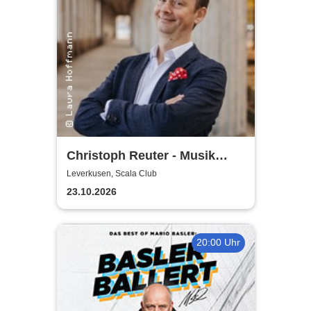
Christoph Reuter - Musik
macht sexy! (außer manche)
Leverkusen, Scala Club
23.10.2026
20:00 Uhr