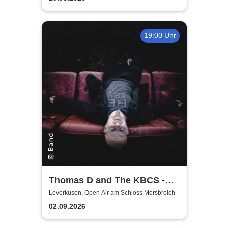
19:00 Uhr
Thomas D and The KBCS -
Neocortex Tour 2026
Leverkusen, Open Air am Schloss Morsbroich
02.09.2026