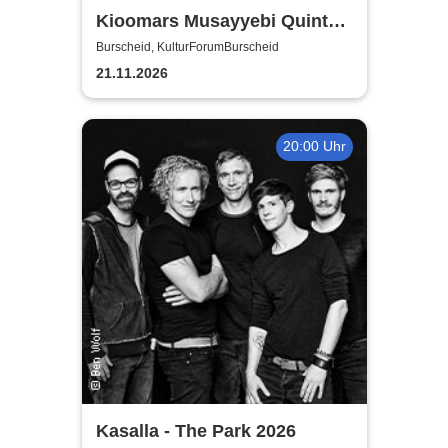
Kioomars Musayyebi Quintett
- KulturForumBurscheid
Burscheid, KulturForumBurscheid
21.11.2026
20:00 Uhr
Kasalla - The Park 2026