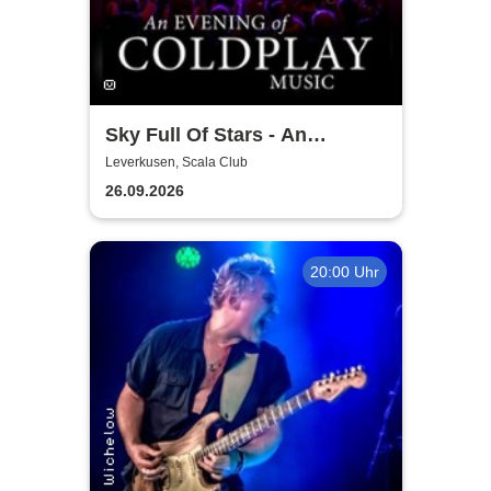
Sky Full Of Stars - An
Evening Of Coldplay Music
Leverkusen, Scala Club
26.09.2026
20:00 Uhr