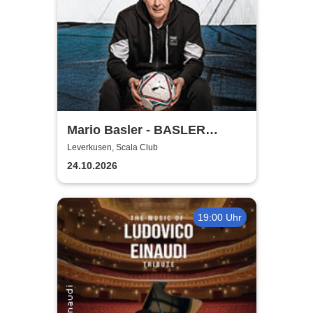
Mario Basler - BASLER
BALLERT - Best of
Leverkusen, Scala Club
24.10.2026
19:00 Uhr