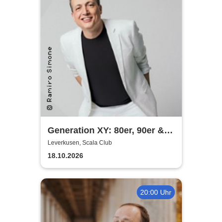
Generation XY: 80er, 90er &
das Leben heute - Die
Leverkusen, Scala Club
Comedy-Show mit Olaf Bossi
18.10.2026
20:00 Uhr