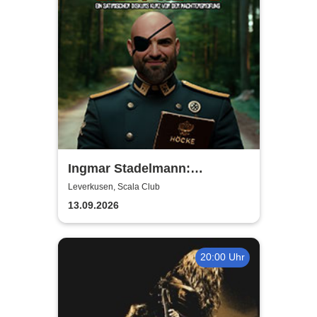
Ingmar Stadelmann:
Stadelmann liest Höcke - ein
Leverkusen, Scala Club
satirischer Diskurs
13.09.2026
20:00 Uhr