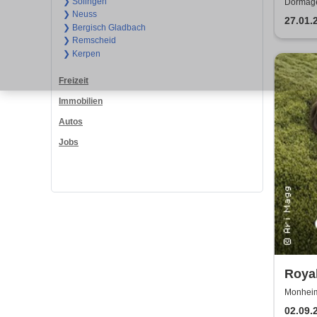
Jubi
❯ Solingen
Dormage
❯ Neuss
27.01.
❯ Bergisch Gladbach
❯ Remscheid
❯ Kerpen
Freizeit
Immobilien
Autos
Jobs
Roya
Orche
Monheim 
02.09.