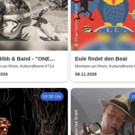
Bibb & Band - "ONE
Eule findet den Beat
ISSIPPI" World Tour
am Rhein, Kulturraffinerie K714
Monheim am Rhein, Kulturraffinerie
2026
08.11.2026
19:30 Uhr
1