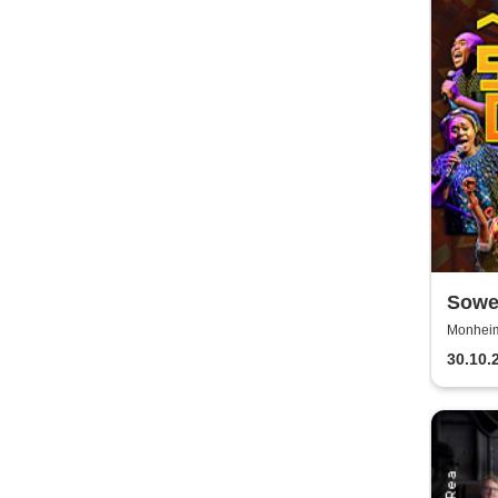
Sowet
(Zulu
Monheim 
30.10.