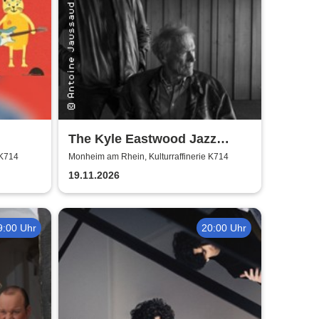
The Kyle Eastwood Jazz
Quintet
 K714
Monheim am Rhein, Kulturraffinerie K714
19.11.2026
9:00 Uhr
20:00 Uhr