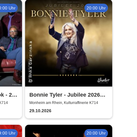
0:00 Uhr
20:00 Uhr
k - 25
Bonnie Tyler - Jubilee 2026
Tournee
 K714
Monheim am Rhein, Kulturraffinerie K714
29.10.2026
9:00 Uhr
20:00 Uhr