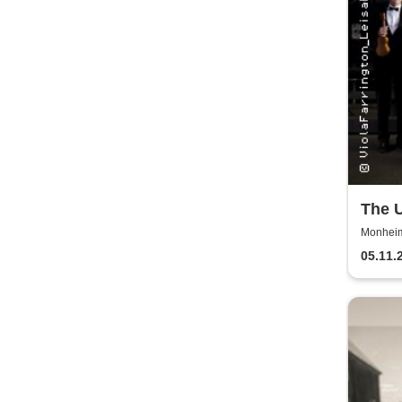
The U
Great
Monheim 
05.11.