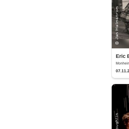
Eric 
MISS
Monheim 
2026
07.11.