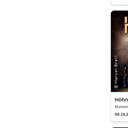
Höhne
2025
Monheim 
09.10.