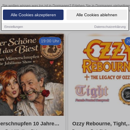
Sie wollen wissen was los ist in Dormagen? Erleben Sie in Dormagen vielseitige
Theateraufführungen oder aufregende Veranstaltungen in Dormagen – 
Alle Cookies akzeptieren
Alle Cookies ablehnen
Einstellungen
Datenschutzerklärung
19:00 Uhr
2
erschnupfen 10 Jahre
Ozzy Rebourne, Tight,