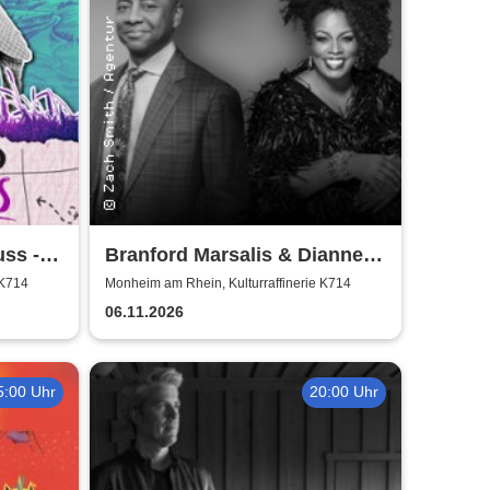
ss -
Branford Marsalis & Dianne
Reeves celebrate John
 K714
Monheim am Rhein, Kulturraffinerie K714
Coltrane
06.11.2026
5:00 Uhr
20:00 Uhr