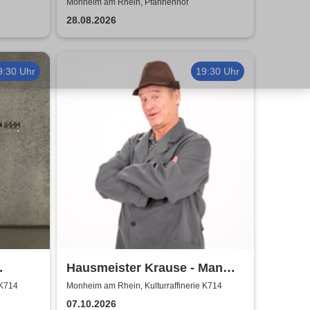
Monheim am Rhein, Pfannenhof
28.08.2026
9:30 Uhr
19:30 Uhr
Hausmeister Krause - Man
r
lebt nur zweimal
 K714
Monheim am Rhein, Kulturraffinerie K714
07.10.2026