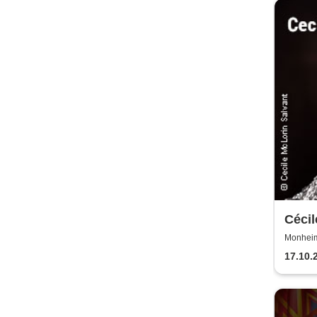
Cécil
Snap
Monheim 
17.10.