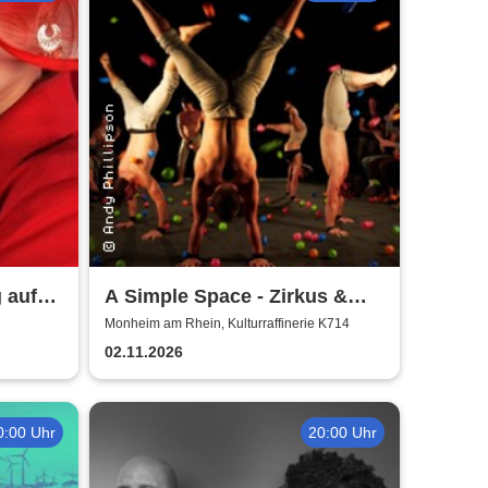
 auf
A Simple Space - Zirkus &
Körpertheater
Monheim am Rhein, Kulturraffinerie K714
02.11.2026
0:00 Uhr
20:00 Uhr