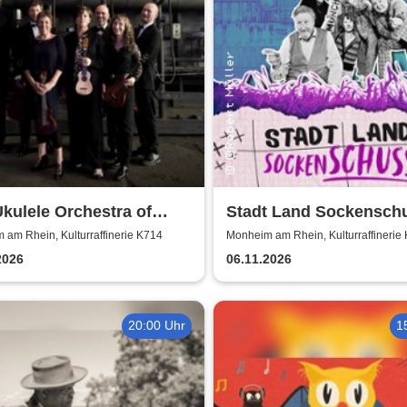
kulele Orchestra of
Stadt Land Sockenschu
 Britain
Kabarett-Theater Distel
am Rhein, Kulturraffinerie K714
Monheim am Rhein, Kulturraffinerie
2026
06.11.2026
20:00 Uhr
1