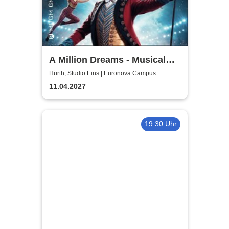
A Million Dreams - Musical
Circus Show
Hürth, Studio Eins | Euronova Campus
11.04.2027
19:30 Uhr