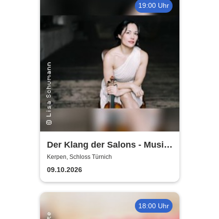
19:00 Uhr
Der Klang der Salons - Musik
und Gesellschaft bei Marcel
Kerpen, Schloss Türnich
Proust
09.10.2026
18:00 Uhr