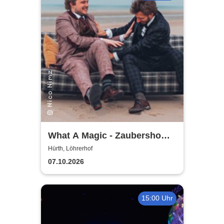
What A Magic - Zaubershow
mit Toby Rudolph und Nico
Hürth, Löhrerhof
Nimz
07.10.2026
15:00 Uhr