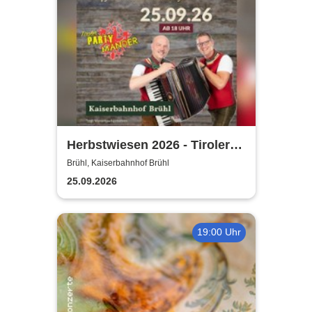
Herbstwiesen 2026 - Tiroler
Partymander live |
Brühl, Kaiserbahnhof Brühl
Kaiserbahnhof Brühl
25.09.2026
19:00 Uhr