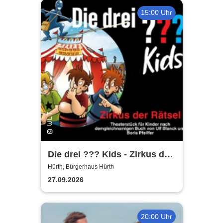
15:00 Uhr
Die drei ??? Kids - Zirkus der
Rätsel | Bürgerhaus Hürth
Hürth, Bürgerhaus Hürth
27.09.2026
20:00 Uhr