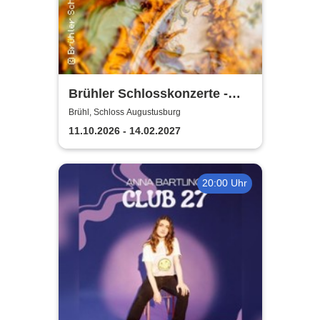
Brühler Schlosskonzerte -
Bach um vier 2026/27
Brühl, Schloss Augustusburg
11.10.2026 - 14.02.2027
20:00 Uhr