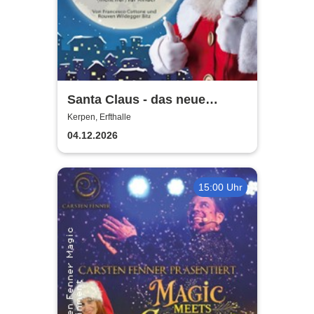
Santa Claus - das neue
Weihnachtsmusical (nicht
Kerpen, Erfthalle
nur) für Kinder
04.12.2026
15:00 Uhr