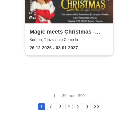
Magic meets Christmas -
Tanzschule Come In
Kerpen, Tanzschule Come In
26.12.2026 - 03.01.2027
1 - 30 von 500
1
2
3
4
5
❯
❯❯