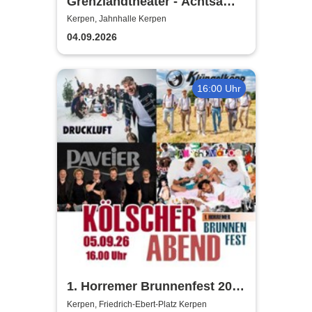
Grenzlandtheater - Achtsam
Morden durch bewusste
Kerpen, Jahnhalle Kerpen
Ernährung
04.09.2026
16:00 Uhr
1. Horremer Brunnenfest 2026
- Klüngelköpp, Druckluft,
Kerpen, Friedrich-Ebert-Platz Kerpen