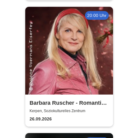
20:00 Uhr
Barbara Ruscher - Romantik,
aber zack, zack!
Kerpen, Soziokulturelles Zentrum
26.09.2026