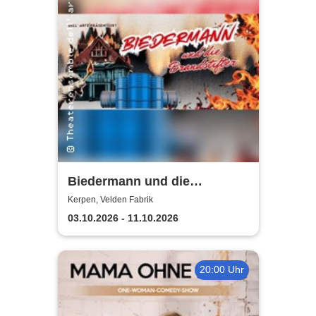
Biedermann und die
Brandstifter -
Kerpen, Velden Fabrik
Theaterensemble dell' arte
03.10.2026 - 11.10.2026
e.V.
20:00 Uhr