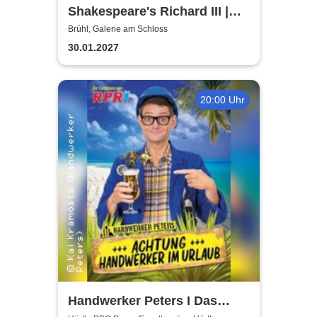
Shakespeare's Richard III |
Galerie am Schloss Brühl
Brühl, Galerie am Schloss
30.01.2027
20:00 Uhr
Handwerker Peters I Das