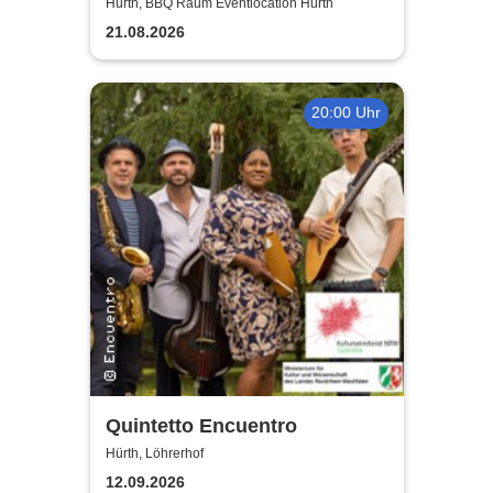
Sommer Event | Achtung -
Hürth, BBQ Raum Eventlocation Hürth
Handwerker im UrlaubOpen
21.08.2026
Air
20:00 Uhr
Quintetto Encuentro
Hürth, Löhrerhof
12.09.2026