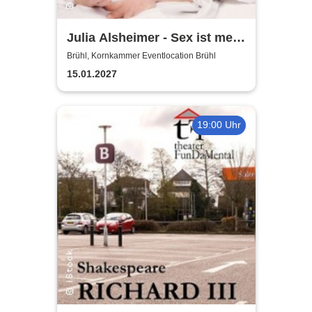
Julia Alsheimer - Sex ist mehr
als nur 'ne Nummer
Brühl, Kornkammer Eventlocation Brühl
15.01.2027
19:00 Uhr