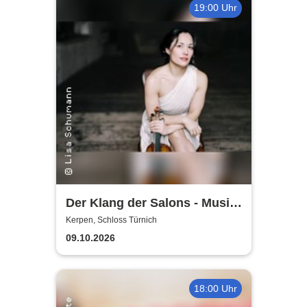
19:00 Uhr
Der Klang der Salons - Musik
und Gesellschaft bei Marcel
Kerpen, Schloss Türnich
Proust
09.10.2026
18:00 Uhr