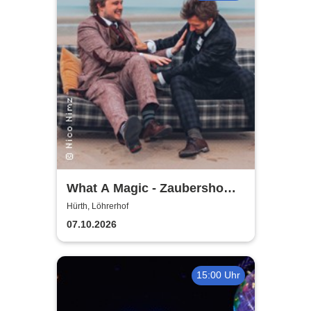
What A Magic - Zaubershow
mit Toby Rudolph und Nico
Hürth, Löhrerhof
Nimz
07.10.2026
15:00 Uhr