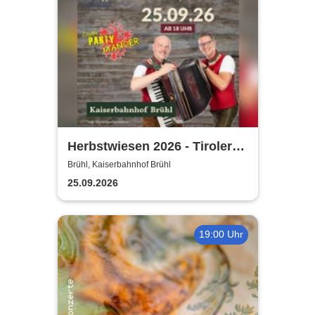
Herbstwiesen 2026 - Tiroler
Partymander live |
Brühl, Kaiserbahnhof Brühl
Kaiserbahnhof Brühl
25.09.2026
19:00 Uhr