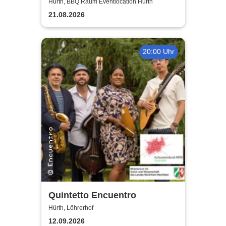
Sommer Event | Achtung -
Hürth, BBQ Raum Eventlocation Hürth
Handwerker im UrlaubOpen
21.08.2026
Air
20:00 Uhr
Quintetto Encuentro
Hürth, Löhrerhof
12.09.2026