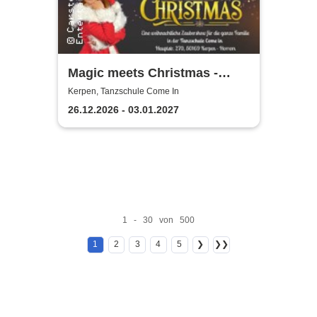
Magic meets Christmas -
Tanzschule Come In
Kerpen, Tanzschule Come In
26.12.2026 - 03.01.2027
1 - 30 von 500
1
2
3
4
5
❯
❯❯