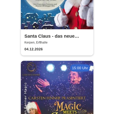
Santa Claus - das neue
Weihnachtsmusical (nicht
Kerpen, Erfthalle
nur) für Kinder
04.12.2026
15:00 Uhr