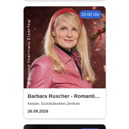
20:00 Uhr
Barbara Ruscher - Romantik,
aber zack, zack!
Kerpen, Soziokulturelles Zentrum
26.09.2026