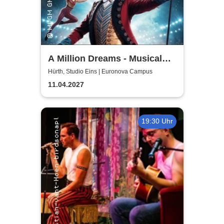
A Million Dreams - Musical
Circus Show
Hürth, Studio Eins | Euronova Campus
11.04.2027
19:30 Uhr