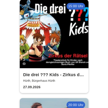
15:00 Uhr
Die drei ??? Kids - Zirkus der
Rätsel | Bürgerhaus Hürth
Hürth, Bürgerhaus Hürth
27.09.2026
20:00 Uhr