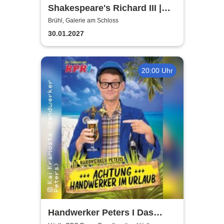
Shakespeare's Richard III |
Galerie am Schloss Brühl
Brühl, Galerie am Schloss
30.01.2027
20:00 Uhr
Handwerker Peters I Das