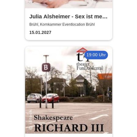
Julia Alsheimer - Sex ist mehr
als nur 'ne Nummer
Brühl, Kornkammer Eventlocation Brühl
15.01.2027
19:00 Uhr