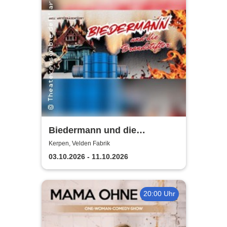
Biedermann und die
Brandstifter -
Kerpen, Velden Fabrik
Theaterensemble dell' arte
03.10.2026 - 11.10.2026
e.V.
20:00 Uhr