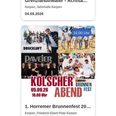
Grenzlandtheater - Achtsam
Morden durch bewusste
Kerpen, Jahnhalle Kerpen
Ernährung
04.09.2026
16:00 Uhr
1. Horremer Brunnenfest 2026
- Klüngelköpp, Druckluft,
Kerpen, Friedrich-Ebert-Platz Kerpen