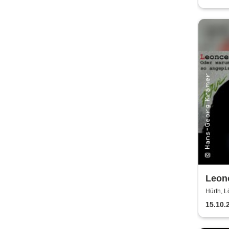
Leonc
Hürt
Hürth, L
15.10.