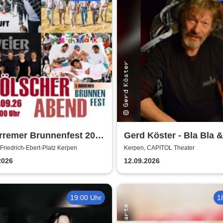
rremer Brunnenfest 2026
Gerd Köster - Bla Bla &
ngelköpp, Druckluft,
Dei
Friedrich-Ebert-Platz Kerpen
Kerpen, CAPITOL Theater
chemalöör, Paveier
2026
12.09.2026
19:00 Uhr
1