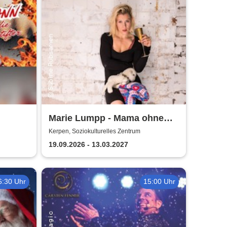
Marie Lumpp - Mama ohne
Plan
Kerpen, Soziokulturelles Zentrum
arte
19.09.2026 - 13.03.2027
6:30 Uhr
15:00 Uhr