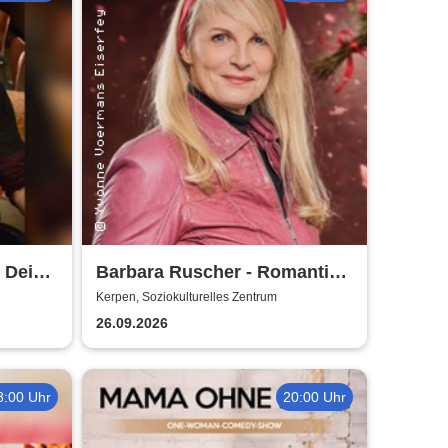
 Dei
Barbara Ruscher - Romantik,
aber zack, zack!
Kerpen, Soziokulturelles Zentrum
26.09.2026
8:00 Uhr
20:00 Uhr