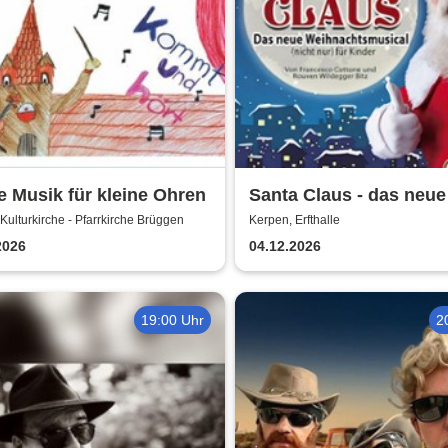
 Musik für kleine Ohren
Santa Claus - das neue
Weihnachtsmusical (ni
Kulturkirche - Pfarrkirche Brüggen
Kerpen, Erfthalle
nur) für Kinder
2026
04.12.2026
19:00 Uhr
2