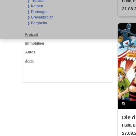
Somm
❯ Troisdorf
Hürth, 
❯ Kerpen
Hand
21.08.
❯ Dormagen
Air
❯ Grevenbroich
❯ Bergheim
Freizeit
Immobilien
Autos
Jobs
Die d
Rätse
Hürth, B
27.09.