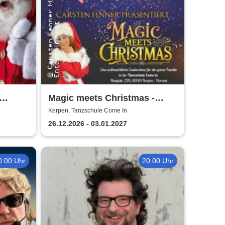
Magic meets Christmas -
cht
Tanzschule Come In
Kerpen, Tanzschule Come In
26.12.2026 - 03.01.2027
0:00 Uhr
20:00 Uhr