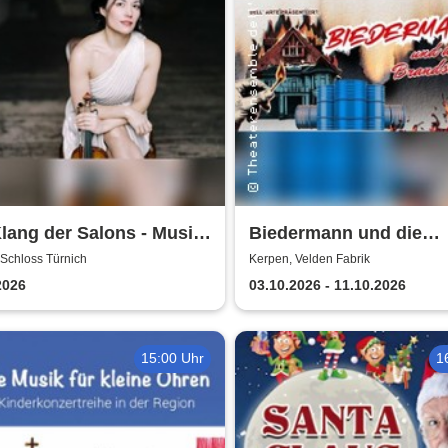
lang der Salons - Musik
Biedermann und die
esellschaft bei Marcel
Brandstifter -
Schloss Türnich
Kerpen, Velden Fabrik
st
Theaterensemble dell' 
2026
03.10.2026 - 11.10.2026
e.V.
15:00 Uhr
1