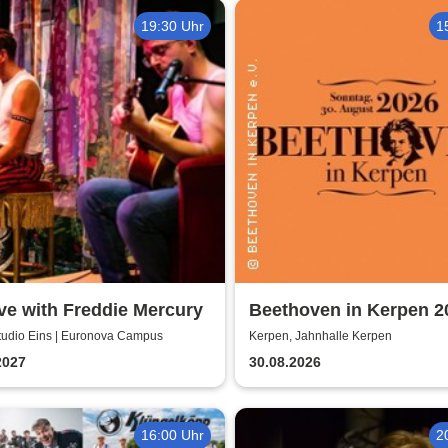
19:30 Uhr
1
ve with Freddie Mercury
Beethoven in Kerpen 2
Sommerkonzerte 2026
Studio Eins | Euronova Campus
Kerpen, Jahnhalle Kerpen
2027
30.08.2026
16:00 Uhr
2