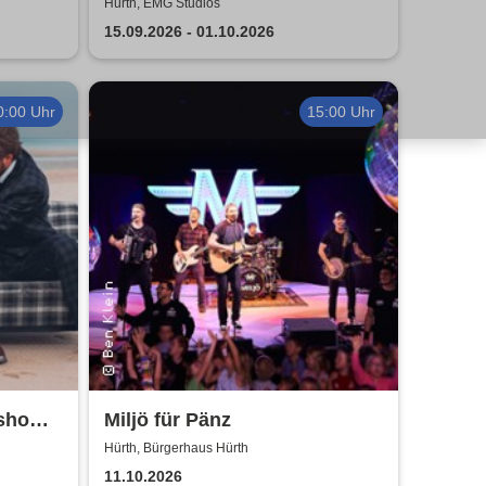
Hürth, EMG Studios
15.09.2026 - 01.10.2026
0:00 Uhr
15:00 Uhr
rshow
Miljö für Pänz
Nico
Hürth, Bürgerhaus Hürth
11.10.2026