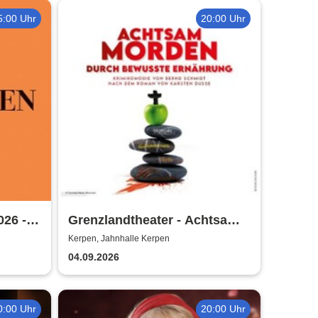
5:00 Uhr
20:00 Uhr
026 -
Grenzlandtheater - Achtsam
Morden durch bewusste
Kerpen, Jahnhalle Kerpen
Ernährung
04.09.2026
0:00 Uhr
20:00 Uhr