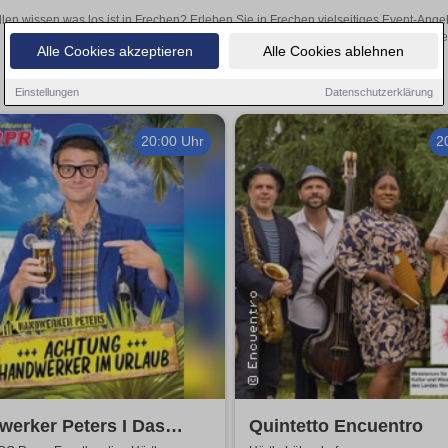
llen wissen was los ist in Frechen? Erleben Sie in Frechen vielseitiges Event-Ang
oder aufregende Veranstaltungen in Frechen – hier finden
Alle Cookies akzeptieren
Alle Cookies ablehnen
Einstellungen
Datenschutzerklärung
20:00 Uhr
2
erker Peters I Das
Quintetto Encuentro