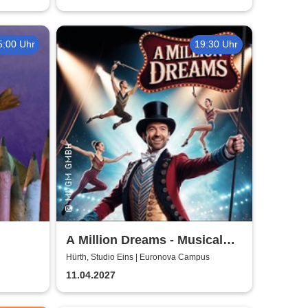
5:00 Uhr
19:30 Uhr
A Million Dreams - Musical
Circus Show
Hürth, Studio Eins | Euronova Campus
11.04.2027