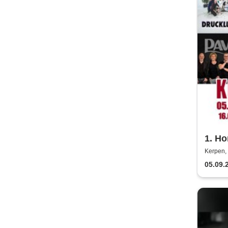
1. Ho
- Klü
Kerpen, 
Plans
05.09.