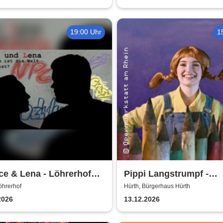
19:00 Uhr
1
e & Lena - Löhrerhof
Pippi Langstrumpf -
h
Bürgerhaus Hürth
öhrerhof
Hürth, Bürgerhaus Hürth
2026
13.12.2026