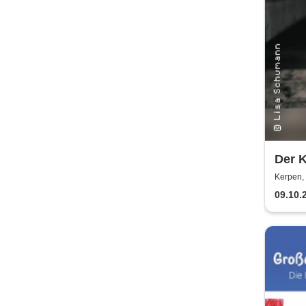
Der K
und G
Kerpen, 
Prou
09.10.