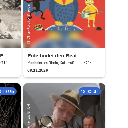
NE
Eule findet den Beat
ur
 K714
Monheim am Rhein, Kulturraffinerie K714
08.11.2026
9:30 Uhr
19:00 Uhr