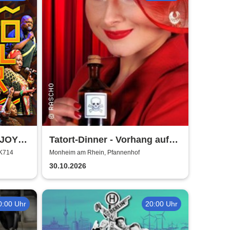
 JOY!
Tatort-Dinner - Vorhang auf
für Mord
 K714
Monheim am Rhein, Pfannenhof
30.10.2026
0:00 Uhr
20:00 Uhr