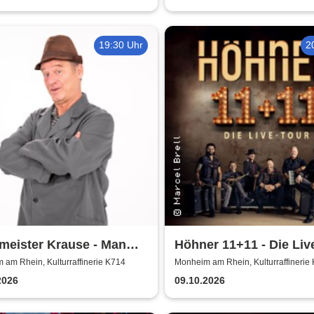
19:30 Uhr
2
meister Krause - Man
Höhner 11+11 - Die Liv
nur zweimal
2025/26
am Rhein, Kulturraffinerie K714
Monheim am Rhein, Kulturraffinerie
2026
09.10.2026