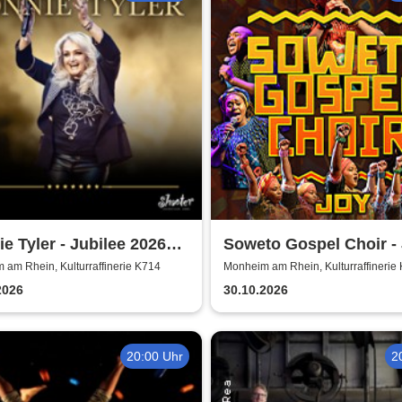
e Tyler - Jubilee 2026
Soweto Gospel Choir -
nee
(Zulu: Injabulo)
am Rhein, Kulturraffinerie K714
Monheim am Rhein, Kulturraffinerie
2026
30.10.2026
20:00 Uhr
2