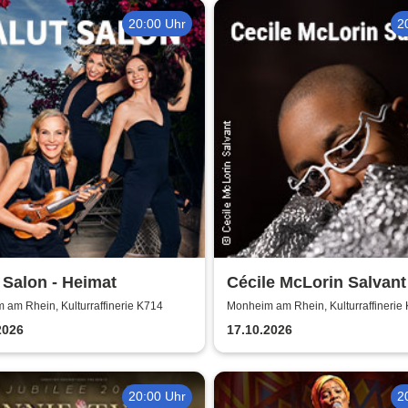
20:00 Uhr
2
 Salon - Heimat
Cécile McLorin Salvant
Snap - Germany 2026
am Rhein, Kulturraffinerie K714
Monheim am Rhein, Kulturraffinerie
2026
17.10.2026
20:00 Uhr
2