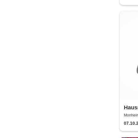
Haus
lebt 
Monheim 
07.10.