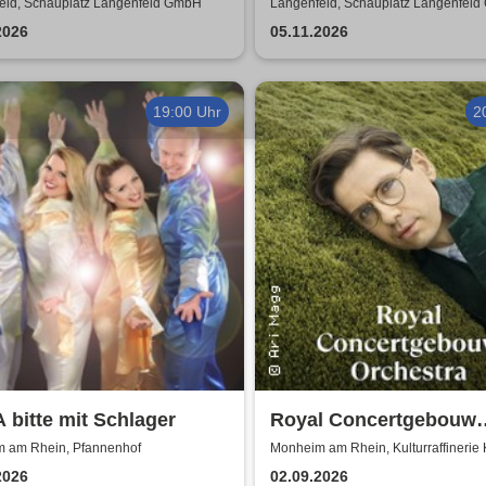
iker der romantischen
Others - A Celebration 
eld, Schauplatz Langenfeld GmbH
Langenfeld, Schauplatz Langenfel
rliteratur /
Music
2026
05.11.2026
erkonzert
19:00 Uhr
2
bitte mit Schlager
Royal Concertgebouw
Orchestra | Víkingur Ó
 am Rhein, Pfannenhof
Monheim am Rhein, Kulturraffinerie
2026
02.09.2026