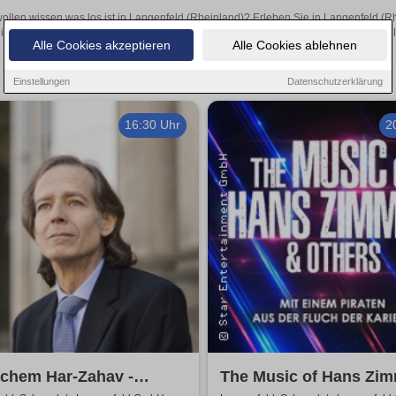
wollen wissen was los ist in Langenfeld (Rheinland)? Erleben Sie in Langenfeld (R
inspirierende Theateraufführungen oder aufregende Veranstaltungen in Langenfeld 
Alle Cookies akzeptieren
Alle Cookies ablehnen
Einstellungen
Datenschutzerklärung
16:30 Uhr
2
chem Har-Zahav -
The Music of Hans Zi