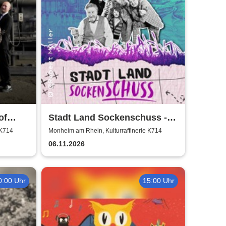
of
Stadt Land Sockenschuss -
Kabarett-Theater Distel
 K714
Monheim am Rhein, Kulturraffinerie K714
06.11.2026
0:00 Uhr
15:00 Uhr