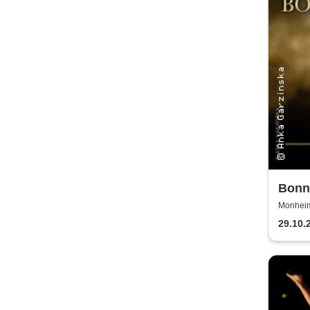
Bonni
Tour
Monheim 
29.10.