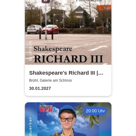
Shakespeare's Richard III |
Galerie am Schloss Brühl
Brühl, Galerie am Schloss
30.01.2027
20:00 Uhr