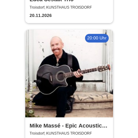
Troisdorf, KUNSTHAUS TROISDORF
20.11.2026
20:00 Uhr
Mike Massé - Epic Acoustic
Classic Rock in Concert
Troisdorf, KUNSTHAUS TROISDORF