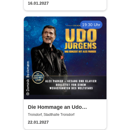
16.01.2027
19:30 Uhr
Die Hommage an Udo
Jürgens - Das Konzert mit
Troisdorf, Stadthalle Troisdorf
Alex Parker
22.01.2027