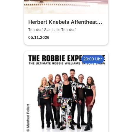
Herbert Knebels Affentheater
- Voll Karacho!
Troisdorf, Stadthalle Troisdorf
05.11.2026
20:00 Uhr