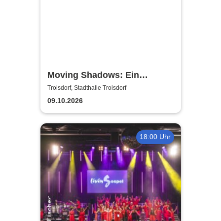
Moving Shadows: Ein
Schattentheater, das alles in
Troisdorf, Stadthalle Troisdorf
den Schatten stellt - On Fire
09.10.2026
18:00 Uhr