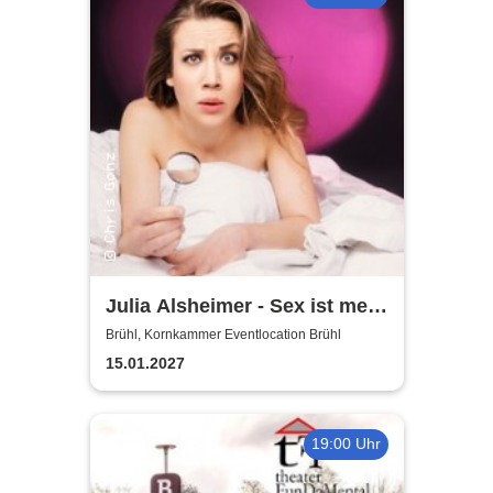
Julia Alsheimer - Sex ist mehr
als nur 'ne Nummer
Brühl, Kornkammer Eventlocation Brühl
15.01.2027
19:00 Uhr