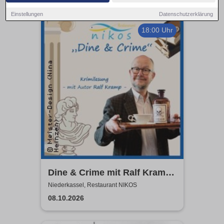
Einstellungen
Datenschutzerklärung
18:00 Uhr
Dine & Crime mit Ralf Kramp |
Unterhaltsame Krimi-Lesung
Niederkassel, Restaurant NIKOS
08.10.2026