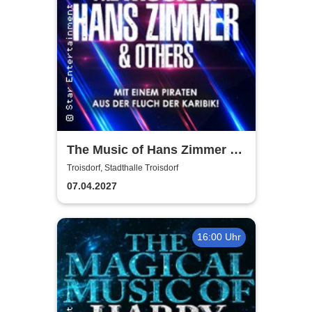
The Music of Hans Zimmer &
Others - A Celebration of Film
Troisdorf, Stadthalle Troisdorf
Music
07.04.2027
16:00 Uhr