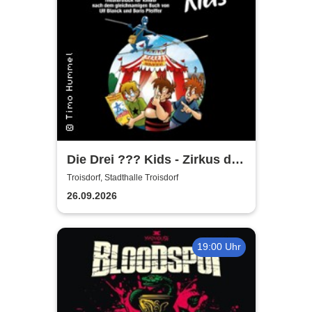
Die Drei ??? Kids - Zirkus der
Rätsel
Troisdorf, Stadthalle Troisdorf
26.09.2026
19:00 Uhr