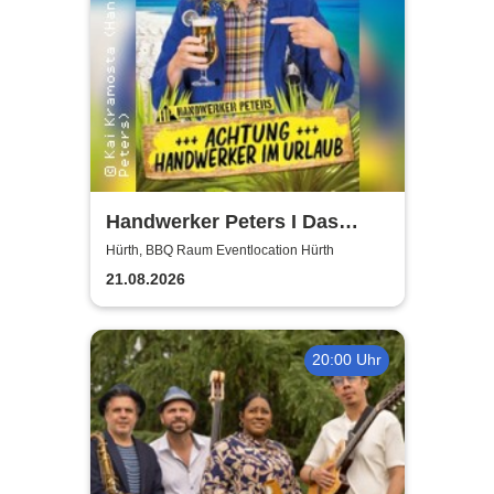
Handwerker Peters I Das
Sommer Event | Achtung -
Hürth, BBQ Raum Eventlocation Hürth
Handwerker im UrlaubOpen
21.08.2026
Air
20:00 Uhr