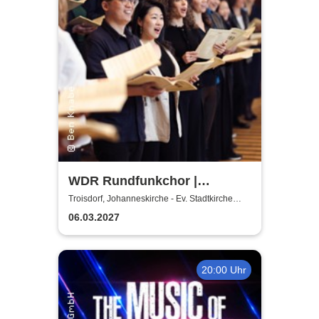
WDR Rundfunkchor |
Kommissar Krächz in der
Troisdorf, Johanneskirche - Ev. Stadtkirche
Troisdorf
Kirche
06.03.2027
20:00 Uhr