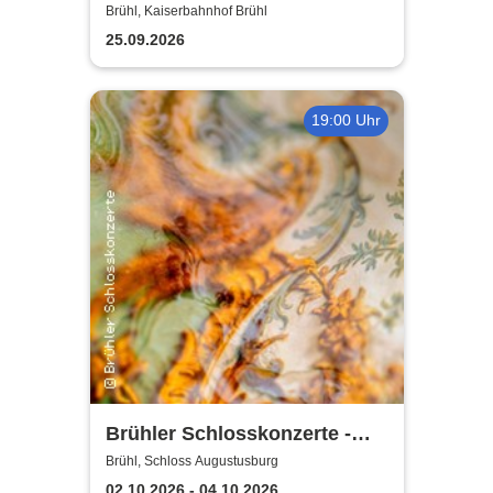
Partymander live |
Brühl, Kaiserbahnhof Brühl
Kaiserbahnhof Brühl
25.09.2026
19:00 Uhr
Brühler Schlosskonzerte -
Haydn-Festival 2026
Brühl, Schloss Augustusburg
02.10.2026 - 04.10.2026