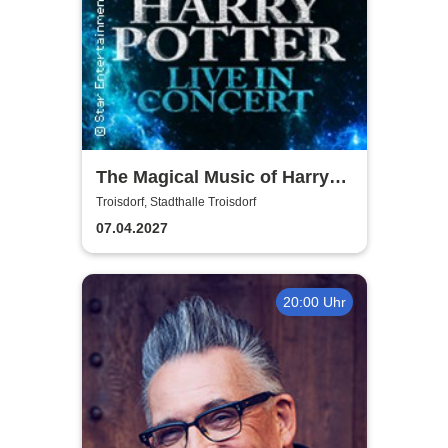
The Magical Music of Harry
Potter - Live in Concert
Troisdorf, Stadthalle Troisdorf
07.04.2027
20:00 Uhr