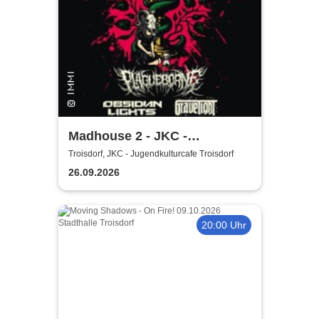
Madhouse 2 - JKC -
Jugendkulturcafe Troisdorf
Troisdorf, JKC - Jugendkulturcafe Troisdorf
26.09.2026
20:00 Uhr