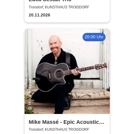
Troisdorf, KUNSTHAUS TROISDORF
20.11.2026
20:00 Uhr
Mike Massé - Epic Acoustic
Classic Rock in Concert
Troisdorf, KUNSTHAUS TROISDORF