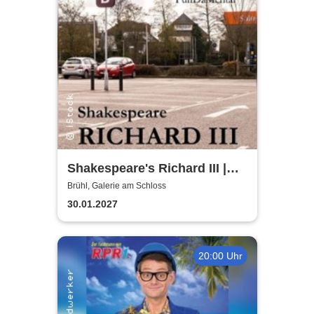
Shakespeare's Richard III |
Galerie am Schloss Brühl
Brühl, Galerie am Schloss
30.01.2027
20:00 Uhr