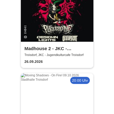
Madhouse 2 - JKC -
Jugendkulturcafe Troisdorf
Troisdorf, JKC - Jugendkulturcafe Troisdorf
26.09.2026
20:00 Uhr