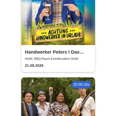
Handwerker Peters I Das
Sommer Event | Achtung -
Hürth, BBQ Raum Eventlocation Hürth
Handwerker im UrlaubOpen
21.08.2026
Air
20:00 Uhr