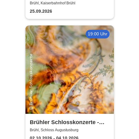
Partymander live |
Brühl, Kaiserbahnhof Brühl
Kaiserbahnhof Brühl
25.09.2026
19:00 Uhr
Brühler Schlosskonzerte -
Haydn-Festival 2026
Brühl, Schloss Augustusburg
02.10.2026 - 04.10.2026