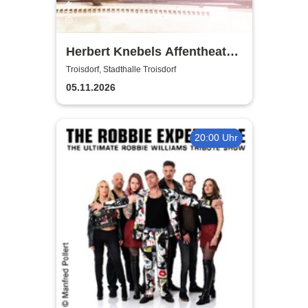
Herbert Knebels Affentheater
- Voll Karacho!
Troisdorf, Stadthalle Troisdorf
05.11.2026
20:00 Uhr