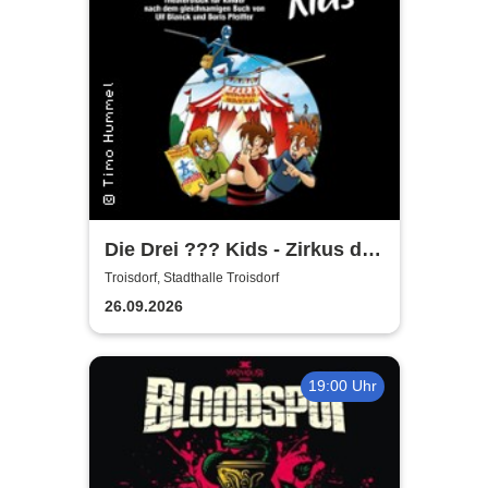
Die Drei ??? Kids - Zirkus der
Rätsel
Troisdorf, Stadthalle Troisdorf
26.09.2026
19:00 Uhr