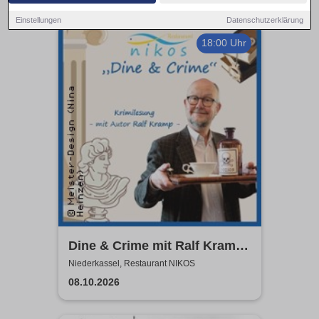
Einstellungen
Datenschutzerklärung
18:00 Uhr
Dine & Crime mit Ralf Kramp |
Unterhaltsame Krimi-Lesung
Niederkassel, Restaurant NIKOS
08.10.2026