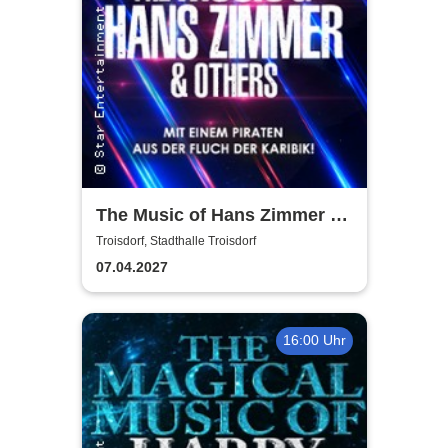
The Music of Hans Zimmer &
Others - A Celebration of Film
Troisdorf, Stadthalle Troisdorf
Music
07.04.2027
16:00 Uhr