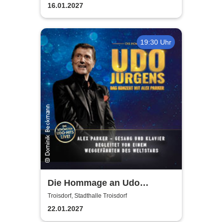
16.01.2027
19:30 Uhr
Die Hommage an Udo
Jürgens - Das Konzert mit
Troisdorf, Stadthalle Troisdorf
Alex Parker
22.01.2027