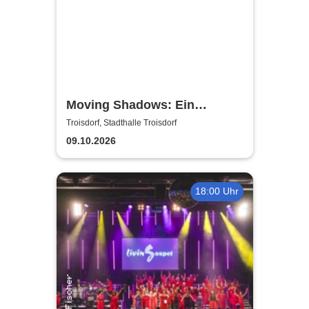
Moving Shadows: Ein
Schattentheater, das alles in
Troisdorf, Stadthalle Troisdorf
den Schatten stellt - On Fire
09.10.2026
18:00 Uhr