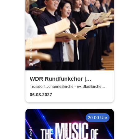
WDR Rundfunkchor |
Kommissar Krächz in der
Troisdorf, Johanneskirche - Ev. Stadtkirche
Troisdorf
Kirche
06.03.2027
20:00 Uhr