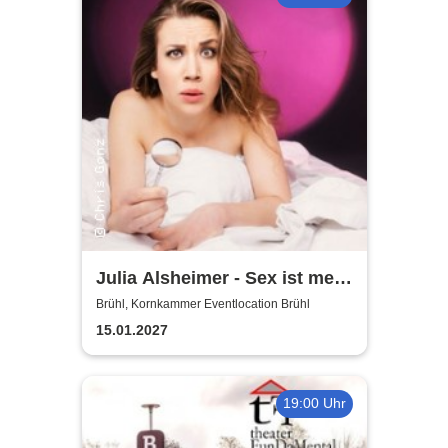
Julia Alsheimer - Sex ist mehr
als nur 'ne Nummer
Brühl, Kornkammer Eventlocation Brühl
15.01.2027
19:00 Uhr