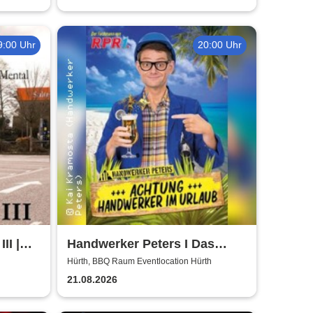
9:00 Uhr
20:00 Uhr
II |
Handwerker Peters I Das
ühl
Sommer Event | Achtung -
Hürth, BBQ Raum Eventlocation Hürth
Handwerker im UrlaubOpen
21.08.2026
Air