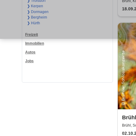
Duo
❯ Troisdorf
Brühl, K
❯ Kerpen
18.09.
❯ Dormagen
❯ Bergheim
❯ Hürth
Freizeit
Immobilien
Autos
Jobs
Brühl
Haydn
Brühl, 
02.10.