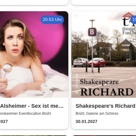
20:53 Uhr
1
 Alsheimer - Sex ist mehr
Shakespeare's Richard I
nur 'ne Nummer
Galerie am Schloss Br
ornkammer Eventlocation Brühl
Brühl, Galerie am Schloss
2027
30.01.2027