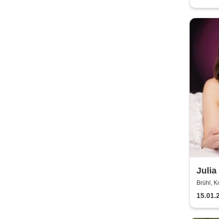
Julia
als 
Brühl, K
15.01.