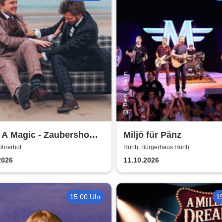
 A Magic - Zaubershow
Miljö für Pänz
Toby Rudolph und Nico
öhrerhof
Hürth, Bürgerhaus Hürth
2026
11.10.2026
15:00 Uhr
1