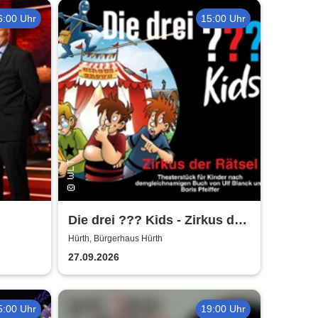
6:00 Uhr
15:00 Uhr
Die drei ??? Kids - Zirkus der
Rätsel | Bürgerhaus Hürth
Hürth, Bürgerhaus Hürth
27.09.2026
5:00 Uhr
19:00 Uhr