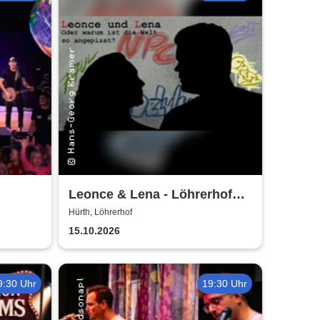
Leonce & Lena - Löhrerhof
Hürth
Hürth, Löhrerhof
15.10.2026
9:30 Uhr
19:30 Uhr