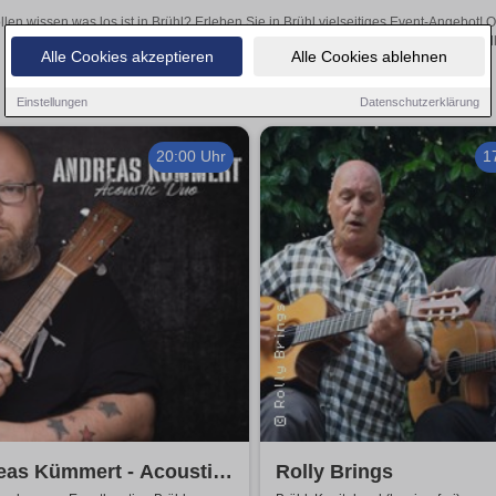
llen wissen was los ist in Brühl? Erleben Sie in Brühl vielseitiges Event-Angebot!
aufregende Veranstaltungen in Brühl – hier finden al
Alle Cookies akzeptieren
Alle Cookies ablehnen
Einstellungen
Datenschutzerklärung
20:00 Uhr
1
eas Kümmert - Acoustic
Rolly Brings