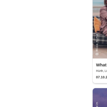
What
mit 
Hürth, L
Nimz
07.10.