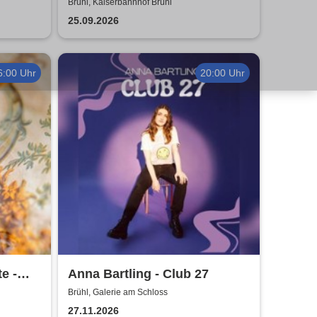
Partymander live |
Brühl, Kaiserbahnhof Brühl
Kaiserbahnhof Brühl
25.09.2026
6:00 Uhr
20:00 Uhr
e -
Anna Bartling - Club 27
Brühl, Galerie am Schloss
27.11.2026