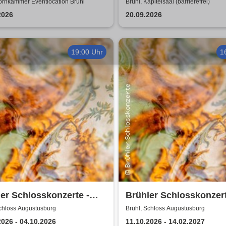
ornkammer Eventlocation Brühl
Brühl, Kapitelsaal (barrierefrei)
2026
20.09.2026
19:00 Uhr
1
er Schlosskonzerte -
Brühler Schlosskonzert
-Festival 2026
Bach um vier 2026/27
Schloss Augustusburg
Brühl, Schloss Augustusburg
2026 - 04.10.2026
11.10.2026 - 14.02.2027