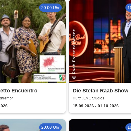
20:00 Uhr
1
etto Encuentro
Die Stefan Raab Show
öhrerhof
Hürth, EMG Studios
2026
15.09.2026 - 01.10.2026
20:00 Uhr
1