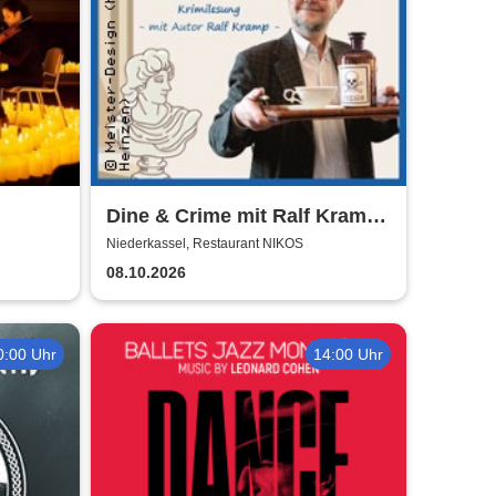
Dine & Crime mit Ralf Kramp |
Unterhaltsame Krimi-Lesung
Niederkassel, Restaurant NIKOS
08.10.2026
0:00 Uhr
14:00 Uhr