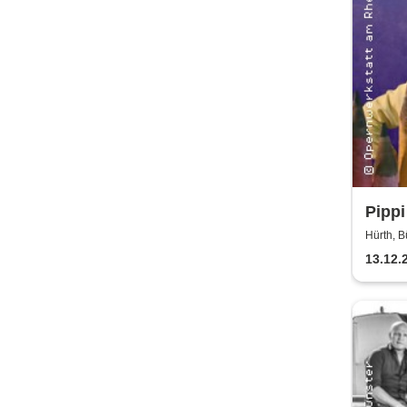
Pippi
Bürg
Hürth, B
13.12.