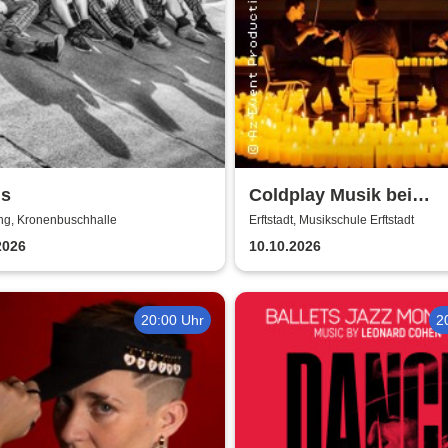
gs
Coldplay Musik bei
Kerzenschein
ng, Kronenbuschhalle
Erftstadt, Musikschule Erftstadt
2026
10.10.2026
20:00 Uhr
2