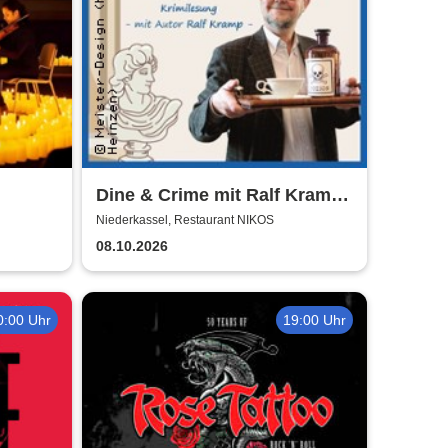
Dine & Crime mit Ralf Kramp |
Unterhaltsame Krimi-Lesung
Niederkassel, Restaurant NIKOS
08.10.2026
0:00 Uhr
19:00 Uhr