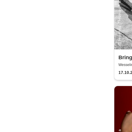
Brin
Wesseli
17.10.