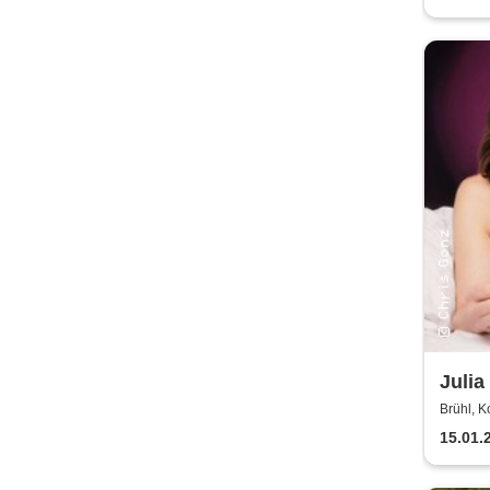
Julia
als 
Brühl, K
15.01.