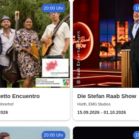
20:00 Uhr
1
etto Encuentro
Die Stefan Raab Show
öhrerhof
Hürth, EMG Studios
2026
15.09.2026 - 01.10.2026
20:00 Uhr
1