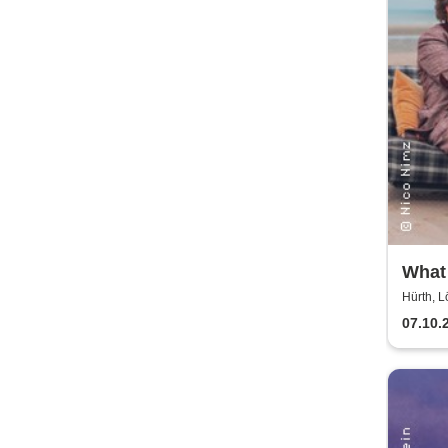
What
mit 
Hürth, L
Nimz
07.10.