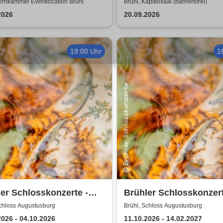
ornkammer Eventlocation Brühl
Brühl, Kapitelsaal (barrierefrei)
2026
20.09.2026
19:00 Uhr
1
er Schlosskonzerte -
Brühler Schlosskonzert
-Festival 2026
Bach um vier 2026/27
Schloss Augustusburg
Brühl, Schloss Augustusburg
2026 - 04.10.2026
11.10.2026 - 14.02.2027