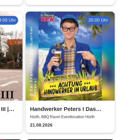
9:00 Uhr
20:00 Uhr
II |
Handwerker Peters I Das
ühl
Sommer Event | Achtung -
Hürth, BBQ Raum Eventlocation Hürth
Handwerker im UrlaubOpen
21.08.2026
Air