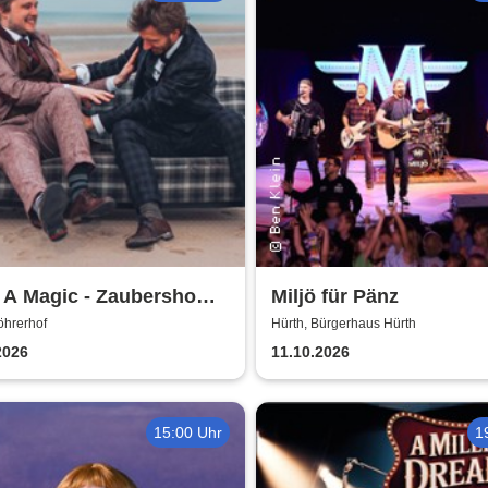
 A Magic - Zaubershow
Miljö für Pänz
Toby Rudolph und Nico
öhrerhof
Hürth, Bürgerhaus Hürth
2026
11.10.2026
15:00 Uhr
1