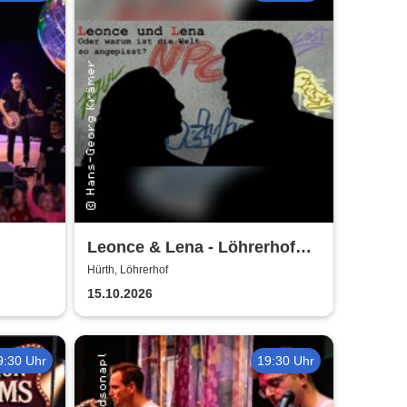
Leonce & Lena - Löhrerhof
Hürth
Hürth, Löhrerhof
15.10.2026
9:30 Uhr
19:30 Uhr