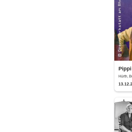
Pippi
Bürg
Hürth, B
13.12.