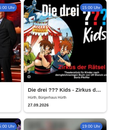
6:00 Uhr
15:00 Uhr
Die drei ??? Kids - Zirkus der
Rätsel | Bürgerhaus Hürth
Hürth, Bürgerhaus Hürth
27.09.2026
5:00 Uhr
19:00 Uhr