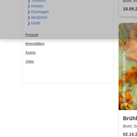
Duo
❯ Troisdorf
Brühl, K
❯ Kerpen
18.09.
❯ Dormagen
❯ Bergheim
❯ Hürth
Freizeit
Immobilien
Autos
Jobs
Brühl
Haydn
Brühl, 
02.10.