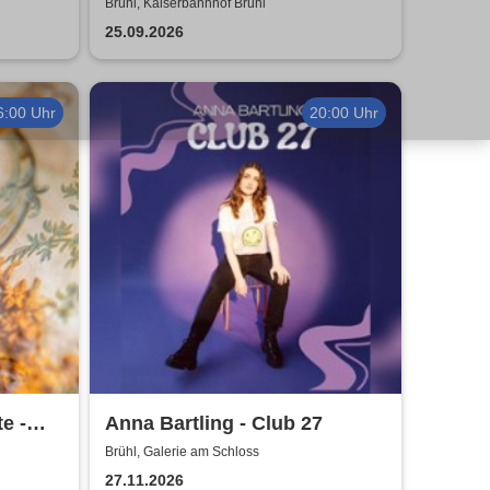
Partymander live |
Brühl, Kaiserbahnhof Brühl
Kaiserbahnhof Brühl
25.09.2026
6:00 Uhr
20:00 Uhr
e -
Anna Bartling - Club 27
Brühl, Galerie am Schloss
27.11.2026