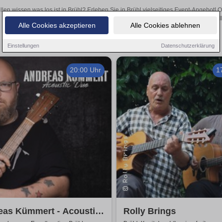
llen wissen was los ist in Brühl? Erleben Sie in Brühl vielseitiges Event-Angebot!
aufregende Veranstaltungen in Brühl – hier finden al
Alle Cookies akzeptieren
Alle Cookies ablehnen
Einstellungen
Datenschutzerklärung
20:00 Uhr
1
eas Kümmert - Acoustic
Rolly Brings