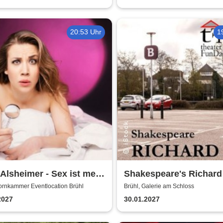
20:53 Uhr
1
 Alsheimer - Sex ist mehr
Shakespeare's Richard I
nur 'ne Nummer
Galerie am Schloss Br
ornkammer Eventlocation Brühl
Brühl, Galerie am Schloss
2027
30.01.2027