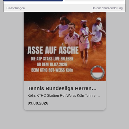
11:00 Uhr
Einstellungen
Datenschutzerklärung
Tennis Bundesliga Herren
2026 – Heimspiele beim KTHC
Köln, KTHC Stadion Rot-Weiss Köln Tennis-
und Hockeyclub
Stadion Rot-Weiss
09.08.2026