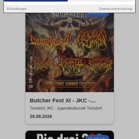
Einstellungen
Datenschutzerklärung
18:00 Uhr
Butcher Fest XI - JKC -
Jugendkulturcafe Troisdorf
Troisdorf, JKC - Jugendkulturcafe Troisdorf
28.08.2026