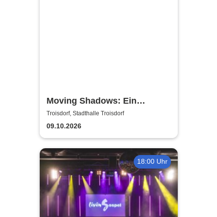
Moving Shadows: Ein
Schattentheater, das alles in
Troisdorf, Stadthalle Troisdorf
den Schatten stellt - On Fire
09.10.2026
18:00 Uhr