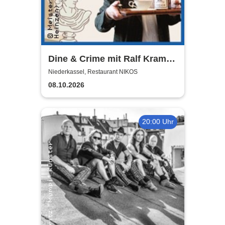
Dine & Crime mit Ralf Kramp |
Unterhaltsame Krimi-Lesung
Niederkassel, Restaurant NIKOS
08.10.2026
20:00 Uhr