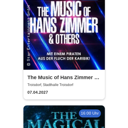
The Music of Hans Zimmer &
Others - A Celebration of Film
Troisdorf, Stadthalle Troisdorf
Music
07.04.2027
16:00 Uhr