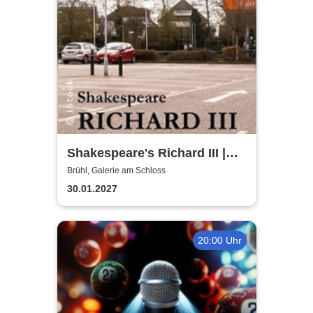
Shakespeare's Richard III |
Galerie am Schloss Brühl
Brühl, Galerie am Schloss
30.01.2027
20:00 Uhr