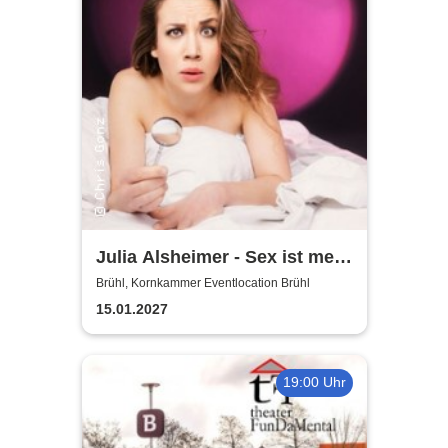
Julia Alsheimer - Sex ist mehr
als nur 'ne Nummer
Brühl, Kornkammer Eventlocation Brühl
15.01.2027
19:00 Uhr