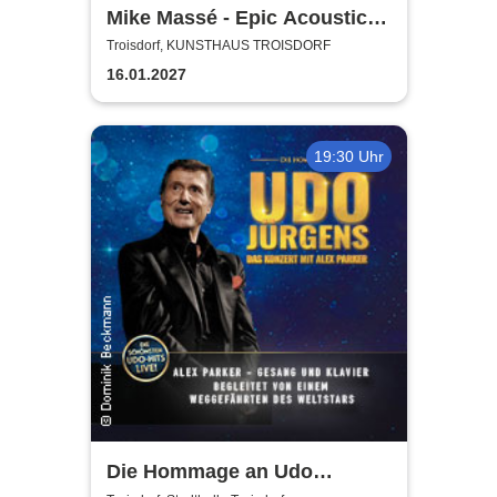
Mike Massé - Epic Acoustic
Classic Rock in Concert
Troisdorf, KUNSTHAUS TROISDORF
16.01.2027
19:30 Uhr
Die Hommage an Udo