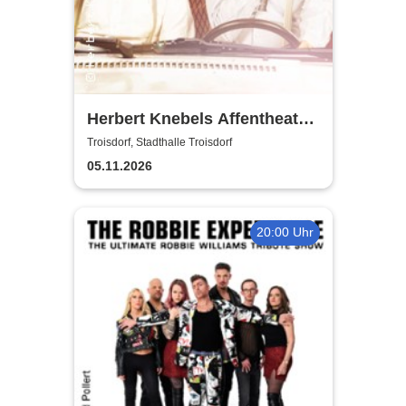
Herbert Knebels Affentheater
- Voll Karacho!
Troisdorf, Stadthalle Troisdorf
05.11.2026
20:00 Uhr