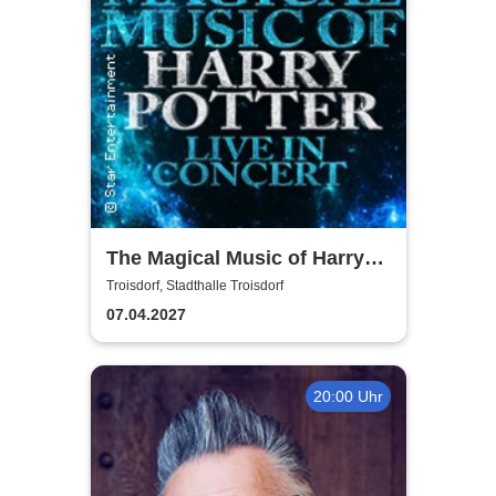
The Magical Music of Harry
Potter - Live in Concert
Troisdorf, Stadthalle Troisdorf
07.04.2027
20:00 Uhr