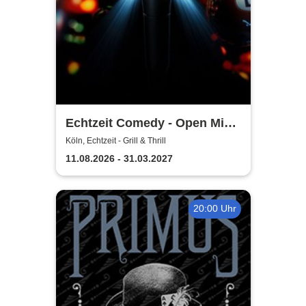
Echtzeit Comedy - Open Mic
& Bingo
Köln, Echtzeit - Grill & Thrill
11.08.2026 - 31.03.2027
20:00 Uhr