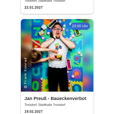
Jürgens - Das Konzert mit
Troisdorf, Stadthalle Troisdorf
Alex Parker
22.01.2027
20:00 Uhr
Jan Preuß - Baueckenverbot
Troisdorf, Stadthalle Troisdorf
19.02.2027