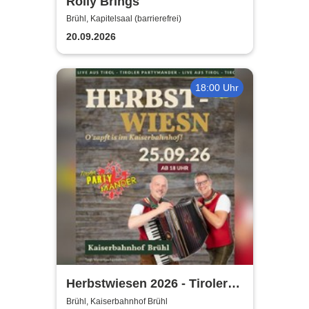
Rolly Brings
Brühl, Kapitelsaal (barrierefrei)
20.09.2026
18:00 Uhr
Herbstwiesen 2026 - Tiroler
Partymander live |
Brühl, Kaiserbahnhof Brühl