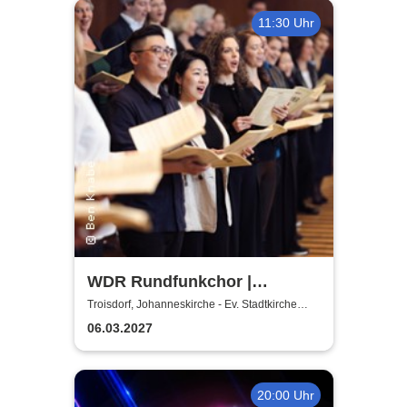
11:30 Uhr
WDR Rundfunkchor |
Kommissar Krächz in der
Troisdorf, Johanneskirche - Ev. Stadtkirche
Troisdorf
Kirche
06.03.2027
20:00 Uhr