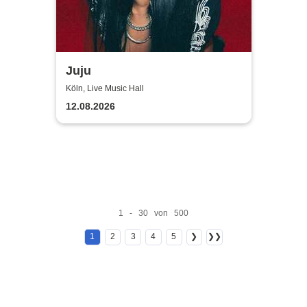
Juju
Köln, Live Music Hall
12.08.2026
1 - 30 von 500
1
2
3
4
5
❯
❯❯