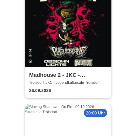
Madhouse 2 - JKC -
Jugendkulturcafe Troisdorf
Troisdorf, JKC - Jugendkulturcafe Troisdorf
26.09.2026
20:00 Uhr