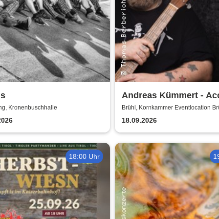
gs
Andreas Kümmert - Ac
Duo
ng, Kronenbuschhalle
Brühl, Kornkammer Eventlocation Br
2026
18.09.2026
18:00 Uhr
1