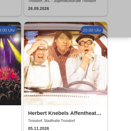
Jugendkulturcafe Troisdorf
Troisdorf, JKC - Jugendkulturcafe Troisdorf
26.09.2026
8:00 Uhr
20:00 Uhr
Herbert Knebels Affentheater
- Voll Karacho!
Troisdorf, Stadthalle Troisdorf
05.11.2026