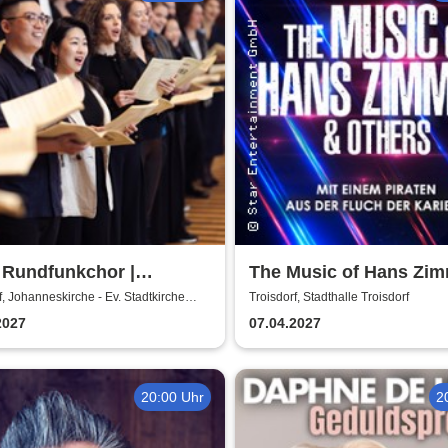
Rundfunkchor |
The Music of Hans Zi
issar Krächz in der
Others - A Celebration 
f, Johanneskirche - Ev. Stadtkirche
Troisdorf, Stadthalle Troisdorf
f
he
Music
2027
07.04.2027
20:00 Uhr
2