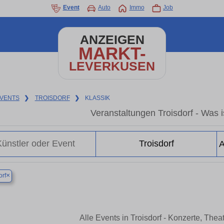
Event
Auto
Immo
Job
ANZEIGEN
MARKT-
LEVERKUSEN
VENTS
❯
TROISDORF
❯
KLASSIK
Veranstaltungen Troisdorf - Was is
×
orf
Alle Events in Troisdorf - Konzerte, The