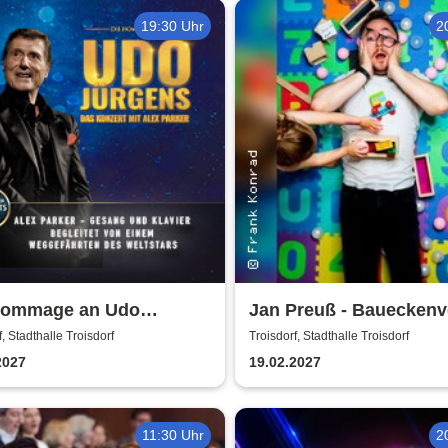
19:30 Uhr
2
Hommage an Udo
Jan Preuß - Baueckenv
ns - Das Konzert mit
f, Stadthalle Troisdorf
Troisdorf, Stadthalle Troisdorf
Parker
2027
19.02.2027
11:30 Uhr
2