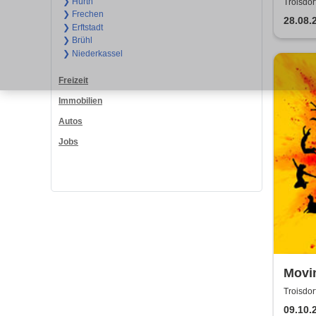
Jugen
❯ Hürth
Troisdor
❯ Frechen
28.08.
❯ Erftstadt
❯ Brühl
❯ Niederkassel
Freizeit
Immobilien
Autos
Jobs
Movi
Schat
Troisdor
den S
09.10.