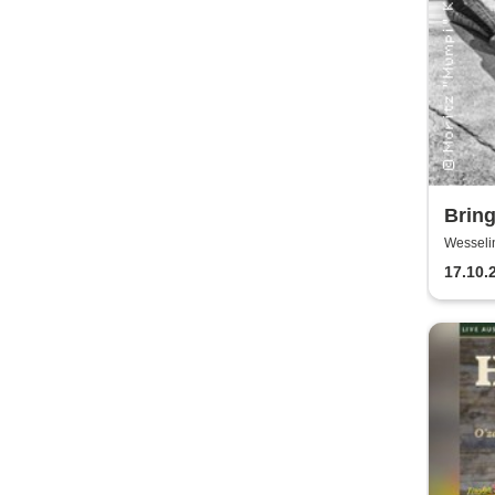
Brin
Wesseli
17.10.