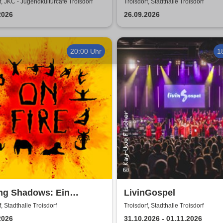
dkulturcafe Troisdorf
Rätsel
f, JKC - Jugendkulturcafe Troisdorf
Troisdorf, Stadthalle Troisdorf
2026
26.09.2026
20:00 Uhr
1
ng Shadows: Ein
LivinGospel
tentheater, das alles in
f, Stadthalle Troisdorf
Troisdorf, Stadthalle Troisdorf
chatten stellt - On Fire
2026
31.10.2026 - 01.11.2026