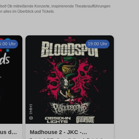
ngebot! Ob mitreißende Konzerte, inspirierende Theateraufführungen
n alles im Überblick und Tickets.
5:00 Uhr
19:00 Uhr
kus der
Madhouse 2 - JKC -