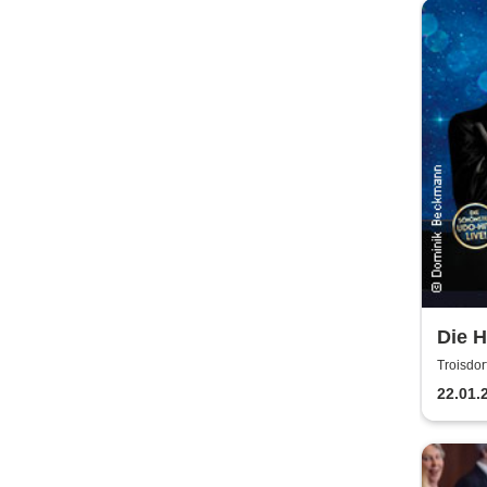
Die 
Jürge
Troisdor
Alex 
22.01.