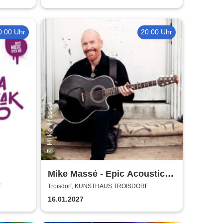
0:00 Uhr
20:00 Uhr
Mike Massé - Epic Acoustic
Classic Rock in Concert
F
Troisdorf, KUNSTHAUS TROISDORF
16.01.2027