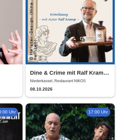
Dine & Crime mit Ralf Kramp |
Unterhaltsame Krimi-Lesung
Niederkassel, Restaurant NIKOS
08.10.2026
0:00 Uhr
17:00 Uhr