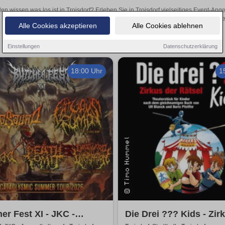
len wissen was los ist in Troisdorf? Erleben Sie in Troisdorf vielseitiges Event-A
oder aufregende Veranstaltungen in Troisdorf – hier finde
Alle Cookies akzeptieren
Alle Cookies ablehnen
Einstellungen
Datenschutzerklärung
18:00 Uhr
1
er Fest XI - JKC -
Die Drei ??? Kids - Zir