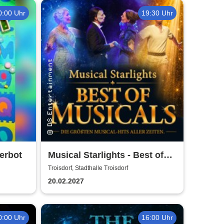
0:00 Uhr
19:30 Uhr
erbot
Musical Starlights - Best of
Musicals
Troisdorf, Stadthalle Troisdorf
20.02.2027
0:00 Uhr
16:00 Uhr