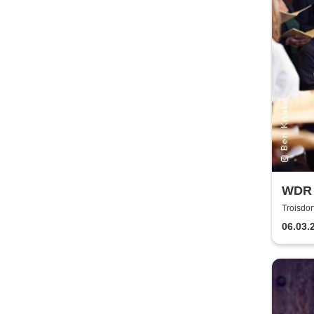
WDR 
Komm
Troisdor
Troisdor
Kirc
06.03.