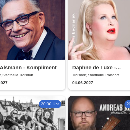
 Alsmann - Kompliment
Daphne de Luxe -
Geduldsproben
f, Stadthalle Troisdorf
Troisdorf, Stadthalle Troisdorf
2027
04.06.2027
20:00 Uhr
2