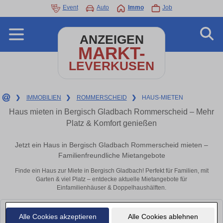
Event
Auto
Immo
Job
ANZEIGEN
MARKT-
LEVERKUSEN
❯
IMMOBILIEN
❯
ROMMERSCHEID
❯
HAUS-MIETEN
Haus mieten in Bergisch Gladbach Rommerscheid – Mehr
Platz & Komfort genießen
Jetzt ein Haus in Bergisch Gladbach Rommerscheid mieten –
Familienfreundliche Mietangebote
Finde ein Haus zur Miete in Bergisch Gladbach! Perfekt für Familien, mit
Garten & viel Platz – entdecke aktuelle Mietangebote für
Einfamilienhäuser & Doppelhaushälften.
Leider konnten wir derzeit keine passenden Objekte finden. Schauen Sie
Alle Cookies akzeptieren
Alle Cookies ablehnen
bald wieder vorbei!