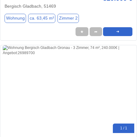
Bergisch Gladbach, 51469
Wohnung
ca. 63,45 m²
Zimmer 2
★
➦
➜
1 / 1