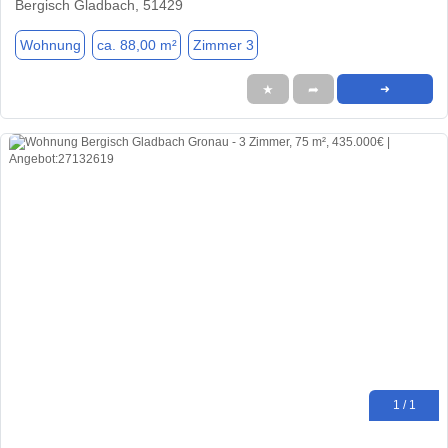
Bergisch Gladbach, 51429
Wohnung
ca. 88,00 m²
Zimmer 3
★
➦
➜
1 / 1