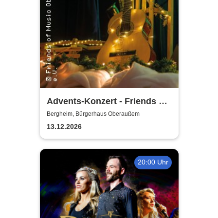
Advents-Konzert - Friends of
Music Oberaussem
Bergheim, Bürgerhaus Oberaußem
13.12.2026
20:00 Uhr