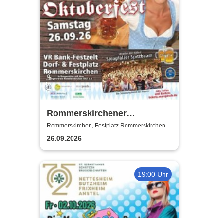
Rommerskirchener
Oktoberfest - Auf geht´s -
Rommerskirchen, Festplatz Rommerskirchen
pack mas!
26.09.2026
19:00 Uhr