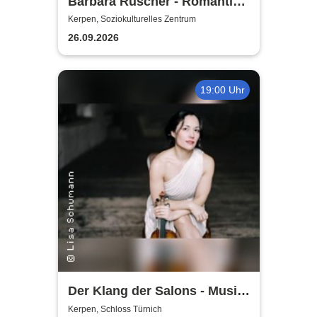
Barbara Ruscher - Romantik,
aber zack, zack!
Kerpen, Soziokulturelles Zentrum
26.09.2026
19:00 Uhr
Der Klang der Salons - Musik
und Gesellschaft bei Marcel
Kerpen, Schloss Türnich