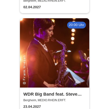
Karibik
Bergheim, MEDIO.RHEIN.ERFT.
02.04.2027
20:00 Uhr
WDR Big Band feat. Steve
Gadd - Master of Groove
Bergheim, MEDIO.RHEIN.ERFT.
23.04.2027