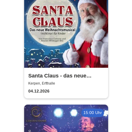
Santa Claus - das neue
Weihnachtsmusical (nicht
Kerpen, Erfthalle
nur) für Kinder
04.12.2026
15:00 Uhr