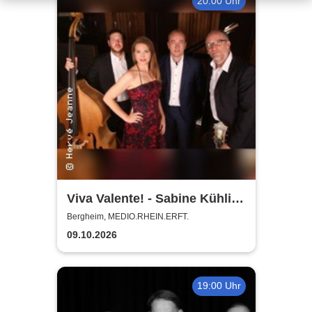
20:00 Uhr
Viva Valente! - Sabine Kühlich
& Jörg Seidel Trio - Tribute to
Bergheim, MEDIO.RHEIN.ERFT.
Catarina Vatente
09.10.2026
19:00 Uhr