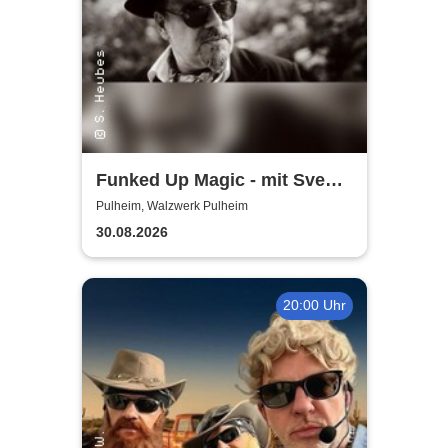
Funked Up Magic - mit Sven
Heubes & Band
Pulheim, Walzwerk Pulheim
30.08.2026
20:00 Uhr