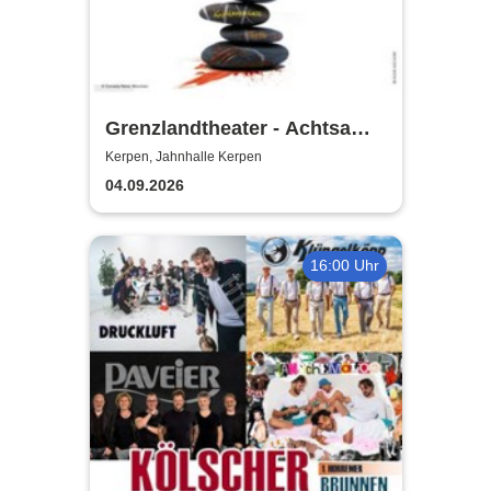
Grenzlandtheater - Achtsam
Morden durch bewusste
Kerpen, Jahnhalle Kerpen
Ernährung
04.09.2026
16:00 Uhr