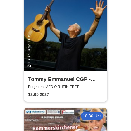
Tommy Emmanuel CGP -
Living in the Light Tour
Bergheim, MEDIO.RHEIN.ERFT.
12.05.2027
18:30 Uhr