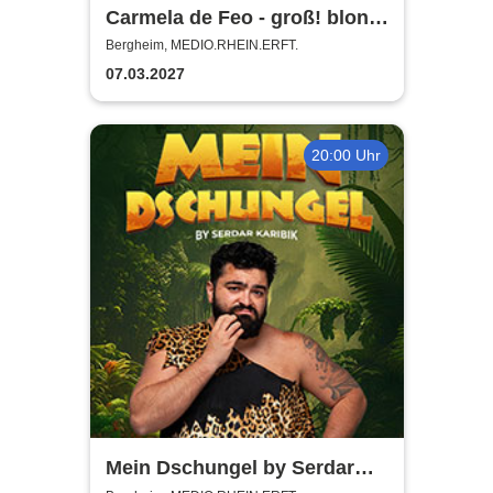
Carmela de Feo - groß! blond!
erfolgreich!
Bergheim, MEDIO.RHEIN.ERFT.
07.03.2027
20:00 Uhr
Mein Dschungel by Serdar