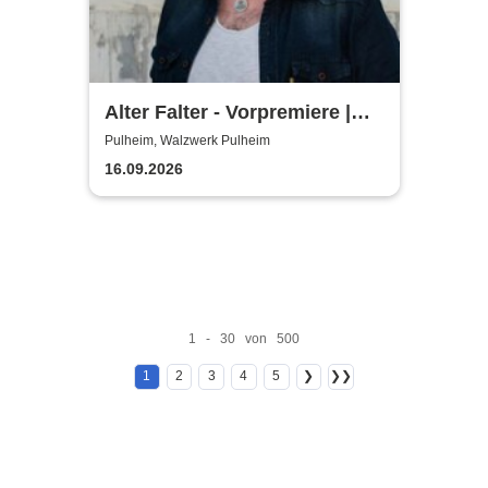
Alter Falter - Vorpremiere |
Hennes Bender Live!
Pulheim, Walzwerk Pulheim
16.09.2026
1 - 30 von 500
1
2
3
4
5
❯
❯❯