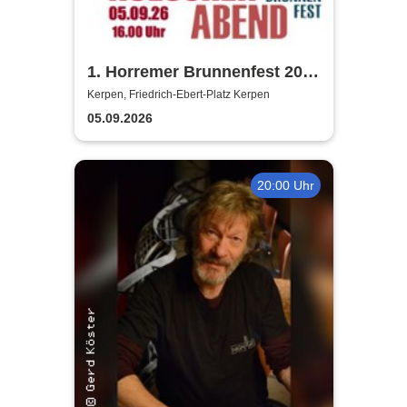
1. Horremer Brunnenfest 2026
- Klüngelköpp, Druckluft,
Kerpen, Friedrich-Ebert-Platz Kerpen
Planschemalöör, Paveier
05.09.2026
20:00 Uhr