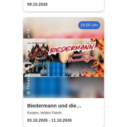
Proust
09.10.2026
18:00 Uhr
Biedermann und die
Brandstifter -
Kerpen, Velden Fabrik
Theaterensemble dell' arte
03.10.2026 - 11.10.2026