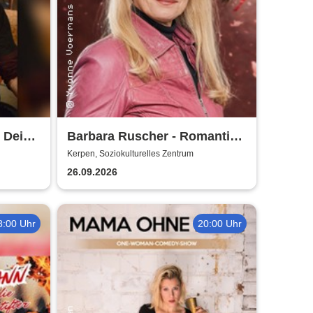
 Dei
Barbara Ruscher - Romantik,
aber zack, zack!
Kerpen, Soziokulturelles Zentrum
26.09.2026
8:00 Uhr
20:00 Uhr