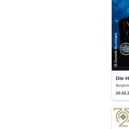
Die 
Jürge
Berghei
Alex 
20.02.