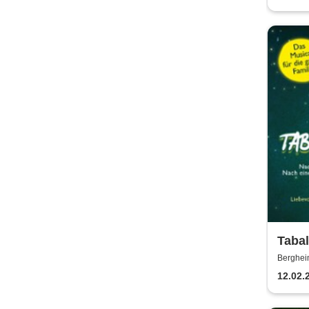
Tabal
drach
Berghei
ganze
12.02.