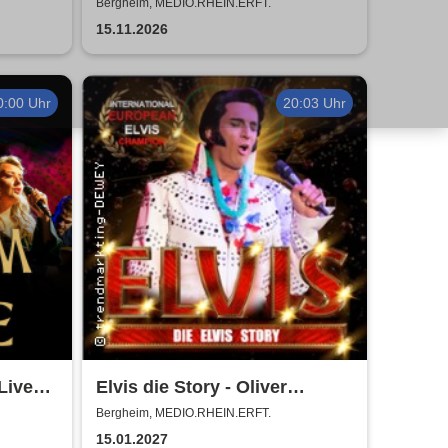
bute to
Forever - Das Leben ein
Bergheim, MEDIO.RHEIN.ERFT.
Konzert
15.11.2026
0:00 Uhr
20:03 Uhr
Live
Elvis die Story - Oliver
Steinhoff + Band
Bergheim, MEDIO.RHEIN.ERFT.
15.01.2027