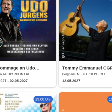
Hommage an Udo
Tommy Emmanuel CGP
ns - Das Konzert mit
Living in the Light Tour
m, MEDIO.RHEIN.ERFT.
Bergheim, MEDIO.RHEIN.ERFT.
Parker
2027 - 02.05.2027
12.05.2027
19:00 Uhr
1