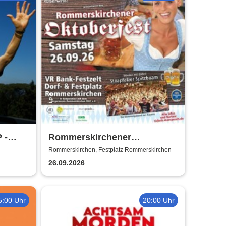
 -
Rommerskirchener
Oktoberfest - Auf geht´s -
Rommerskirchen, Festplatz Rommerskirchen
pack mas!
26.09.2026
5:00 Uhr
20:00 Uhr