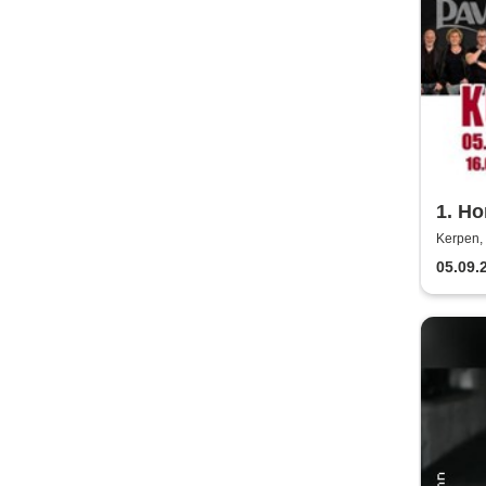
1. Ho
- Klü
Kerpen, 
Plans
05.09.