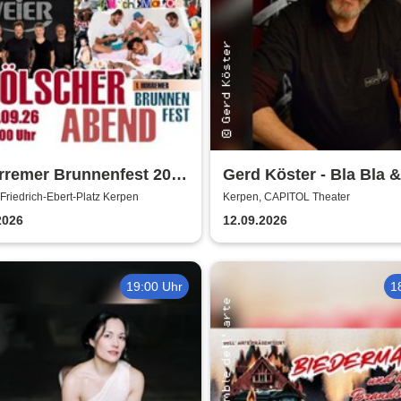
rremer Brunnenfest 2026
Gerd Köster - Bla Bla &
ngelköpp, Druckluft,
Dei
Friedrich-Ebert-Platz Kerpen
Kerpen, CAPITOL Theater
chemalöör, Paveier
2026
12.09.2026
19:00 Uhr
1