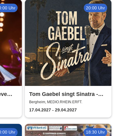
0:00 Uhr
20:00 Uhr
eve
Tom Gaebel singt Sinatra -
ve
Tour 2027
Bergheim, MEDIO.RHEIN.ERFT.
17.04.2027 - 29.04.2027
0:00 Uhr
18:30 Uhr