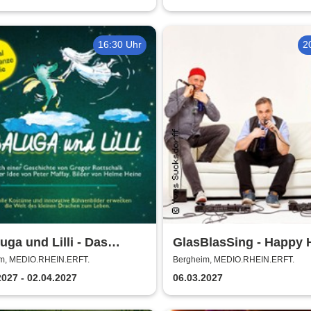
16:30 Uhr
2
uga und Lilli - Das
GlasBlasSing - Happy 
enstarke Musical für die
m, MEDIO.RHEIN.ERFT.
Bergheim, MEDIO.RHEIN.ERFT.
 Familie
2027 - 02.04.2027
06.03.2027