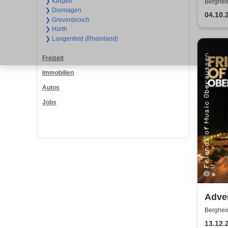
❯ Kerpen
Berghei
❯ Dormagen
04.10.
❯ Grevenbroich
❯ Hürth
❯ Langenfeld (Rheinland)
Freizeit
Immobilien
Autos
Jobs
Adven
Musi
Berghei
13.12.