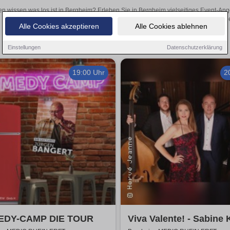
en wissen was los ist in Bergheim? Erleben Sie in Bergheim vielseitiges Event-An
oder aufregende Veranstaltungen in Bergheim – hier finde
Alle Cookies akzeptieren
Alle Cookies ablehnen
Einstellungen
Datenschutzerklärung
19:00 Uhr
2
DY-CAMP DIE TOUR
Viva Valente! - Sabine 