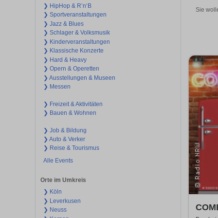
❯ HipHop & R’n‘B
Sie woll
❯ Sportveranstaltungen
❯ Jazz & Blues
❯ Schlager & Volksmusik
❯ Kinderveranstaltungen
❯ Klassische Konzerte
❯ Hard & Heavy
❯ Opern & Operetten
❯ Ausstellungen & Museen
❯ Messen
❯ Freizeit & Aktivitäten
❯ Bauen & Wohnen
❯ Job & Bildung
❯ Auto & Verker
❯ Reise & Tourismus
Alle Events
Orte im Umkreis
❯ Köln
❯ Leverkusen
COME
❯ Neuss