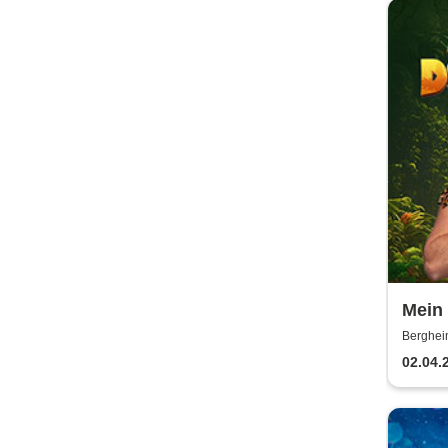
Mein
Karib
Berghei
02.04.