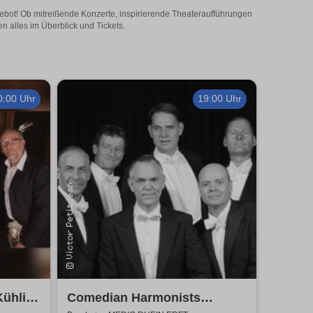
gebot! Ob mitreißende Konzerte, inspirierende Theateraufführungen
n alles im Überblick und Tickets.
0:00 Uhr
19:00 Uhr
Kühlich
Comedian Harmonists