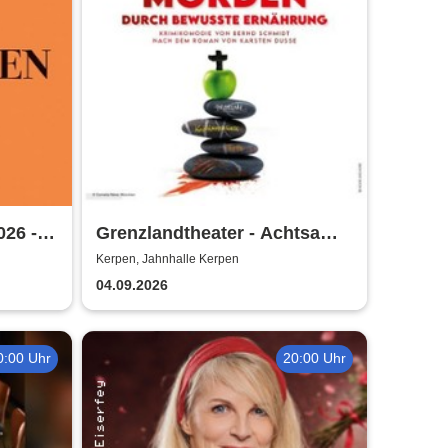
026 -
Grenzlandtheater - Achtsam
Morden durch bewusste
Kerpen, Jahnhalle Kerpen
Ernährung
04.09.2026
0:00 Uhr
20:00 Uhr