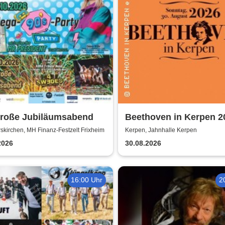
große Jubiläumsabend
Beethoven in Kerpen 2
Sommerkonzerte 2026
kirchen, MH Finanz-Festzelt Frixheim
Kerpen, Jahnhalle Kerpen
2026
30.08.2026
16:00 Uhr
2