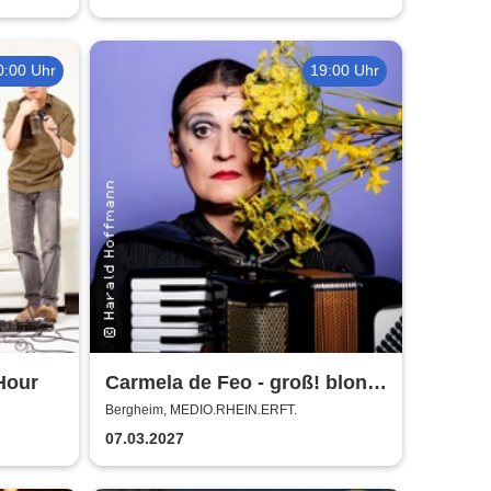
0:00 Uhr
19:00 Uhr
Hour
Carmela de Feo - groß! blond!
erfolgreich!
Bergheim, MEDIO.RHEIN.ERFT.
07.03.2027