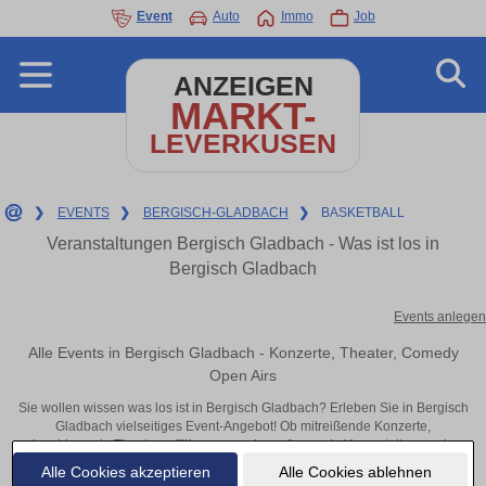
Event
Auto
Immo
Job
ANZEIGEN
MARKT-
LEVERKUSEN
❯
EVENTS
❯
BERGISCH-GLADBACH
❯
BASKETBALL
Veranstaltungen Bergisch Gladbach - Was ist los in
Bergisch Gladbach
Events anlegen
Alle Events in Bergisch Gladbach - Konzerte, Theater, Comedy
Open Airs
Sie wollen wissen was los ist in Bergisch Gladbach? Erleben Sie in Bergisch
Gladbach vielseitiges Event-Angebot! Ob mitreißende Konzerte,
inspirierende Theateraufführungen oder aufregende Veranstaltungen in
Bergisch Gladbach – hier finden alles im Überblick und Tickets.
Alle Cookies akzeptieren
Alle Cookies ablehnen