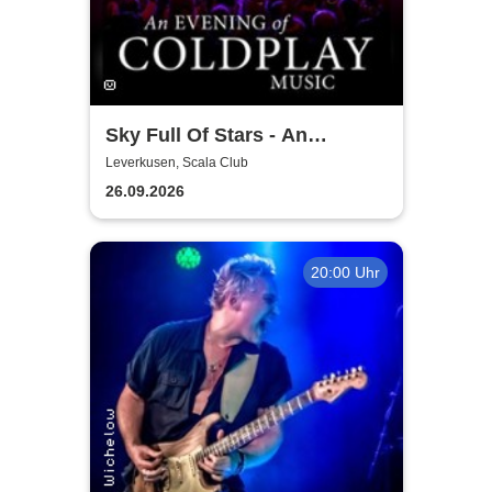
Sky Full Of Stars - An
Evening Of Coldplay Music
Leverkusen, Scala Club
26.09.2026
20:00 Uhr