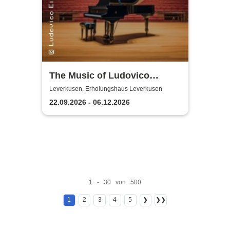
The Music of Ludovico
Einaudi: Tribute-
Leverkusen, Erholungshaus Leverkusen
Klavierkonzert - Ludovico
22.09.2026 - 06.12.2026
Einaudi Tribute bei
Kerzenschein
1 - 30 von 500
1
2
3
4
5
❯
❯❯