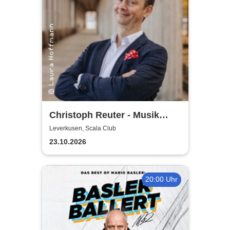
Christoph Reuter - Musik
macht sexy! (außer manche)
Leverkusen, Scala Club
23.10.2026
20:00 Uhr