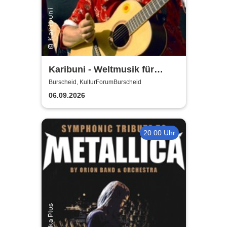
Karibuni - Weltmusik für
Kinder
Burscheid, KulturForumBurscheid
06.09.2026
20:00 Uhr