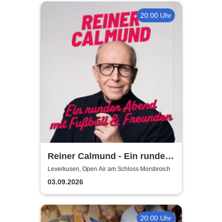
20:00 Uhr
Reiner Calmund - Ein runder
Abend mit Fußball &
Leverkusen, Open Air am Schloss Morsbroich
Freunden
03.09.2026
20:00 Uhr