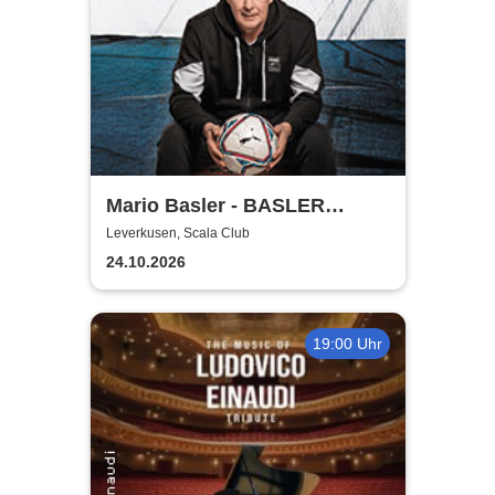
Mario Basler - BASLER
BALLERT - Best of
Leverkusen, Scala Club
24.10.2026
19:00 Uhr