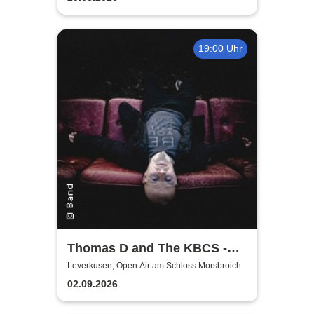
19:00 Uhr
Thomas D and The KBCS -
Neocortex Tour 2026
Leverkusen, Open Air am Schloss Morsbroich
02.09.2026