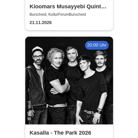
Kioomars Musayyebi Quintett
- KulturForumBurscheid
Burscheid, KulturForumBurscheid
21.11.2026
20:00 Uhr
Kasalla - The Park 2026