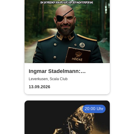
Ingmar Stadelmann:
Stadelmann liest Höcke - ein
Leverkusen, Scala Club
satirischer Diskurs
13.09.2026
20:00 Uhr