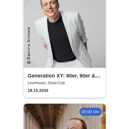
Generation XY: 80er, 90er &
das Leben heute - Die
Leverkusen, Scala Club
Comedy-Show mit Olaf Bossi
18.10.2026
20:00 Uhr