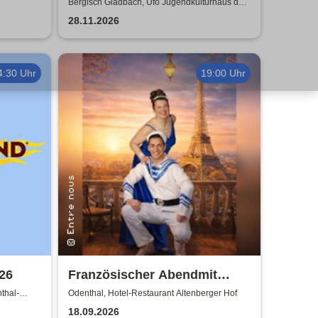
Strasse auf die Tour
Bergisch Gladbach, Ufo Jugendkulturhaus der
AWO
28.11.2026
4:30 Uhr
19:00 Uhr
26
Französischer Abendmit
Entre nous
thal-
Odenthal, Hotel-Restaurant Altenberger Hof
18.09.2026