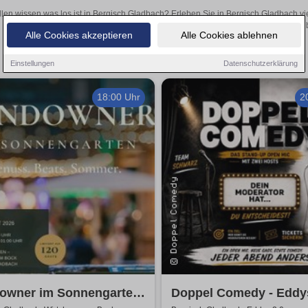
llen wissen was los ist in Bergisch Gladbach? Erleben Sie in Bergisch Gladbach vi
Theateraufführungen oder aufregende Veranstaltungen in Bergisch Gladba
Alle Cookies akzeptieren
Alle Cookies ablehnen
Einstellungen
Datenschutzerklärung
18:00 Uhr
2
owner im Sonnengarten
Doppel Comedy - Eddy