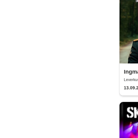
Ingm
Stade
Leverku
satir
13.09.