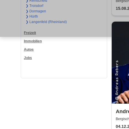
- Wi
❯ Remscheid
Bergisc
❯ Troisdorf
15.08.
❯ Dormagen
❯ Hürth
❯ Langenfeld (Rheinland)
Freizeit
Immobilien
Autos
Jobs
Andre
Glad
Bergisc
04.12.