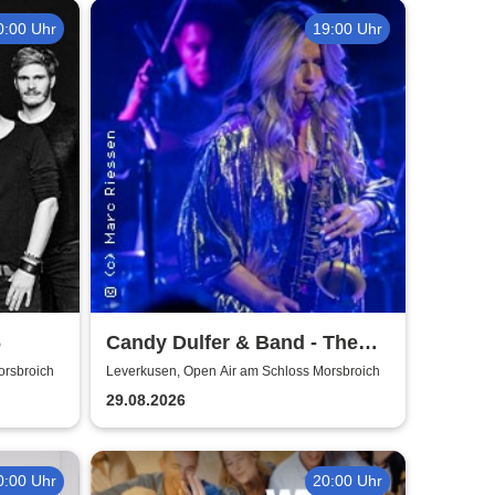
0:00 Uhr
19:00 Uhr
6
Candy Dulfer & Band - The
Park 2026
orsbroich
Leverkusen, Open Air am Schloss Morsbroich
29.08.2026
0:00 Uhr
20:00 Uhr