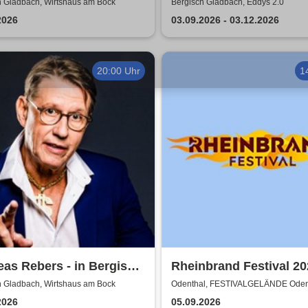
rtshaus am Bock
h Gladbach, Wirtshaus am Bock
Bergisch Gladbach, Eddys 2.0
2026
03.09.2026 - 03.12.2026
20:00 Uhr
1
as Rebers - in Bergisch
Rheinbrand Festival 20
bach
h Gladbach, Wirtshaus am Bock
Odenthal, FESTIVALGELÄNDE Oden
Eikamp
2026
05.09.2026