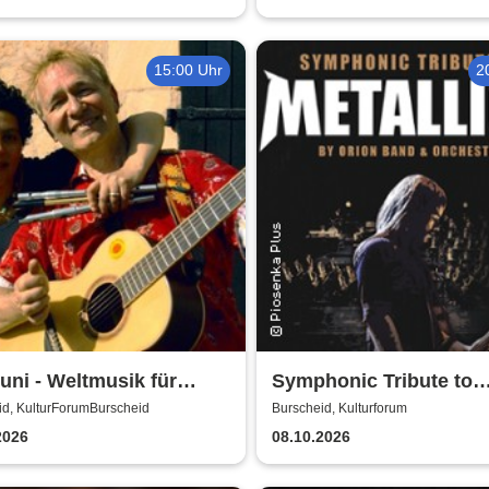
15:00 Uhr
2
uni - Weltmusik für
Symphonic Tribute to
er
Metallica
id, KulturForumBurscheid
Burscheid, Kulturforum
2026
08.10.2026