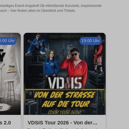
elseitiges Event-Angebot! Ob mitreißende Konzerte, inspirierende
ch – hier finden alles im Überblick und Tickets.
0:00 Uhr
19:00 Uhr
s 2.0
VDSIS Tour 2026 - Von der