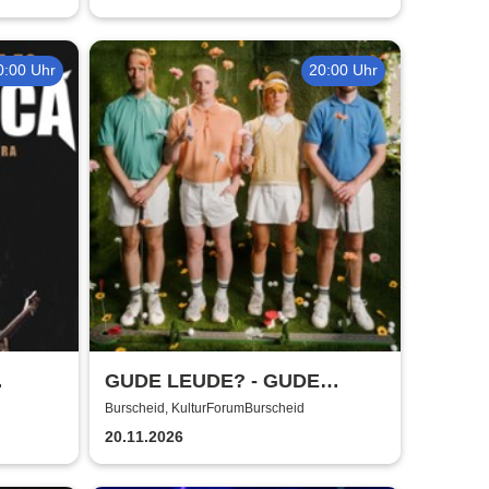
0:00 Uhr
20:00 Uhr
GUDE LEUDE? - GUDE
SHOW!
Burscheid, KulturForumBurscheid
20.11.2026