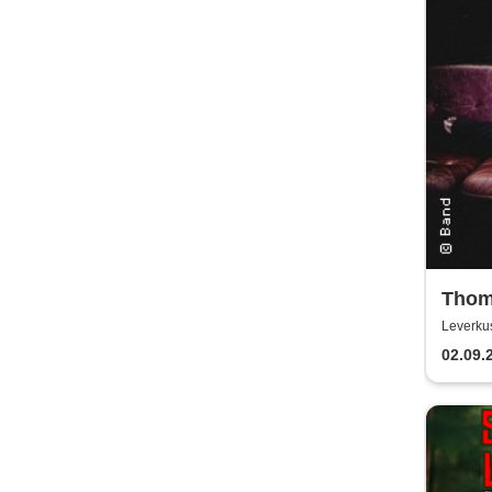
Thom
Neoc
Leverku
02.09.