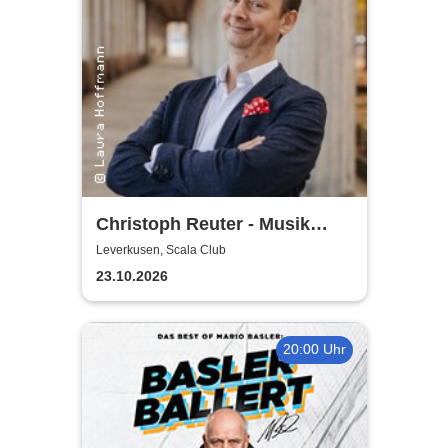
Christoph Reuter - Musik
macht sexy! (außer manche)
Leverkusen, Scala Club
23.10.2026
20:00 Uhr