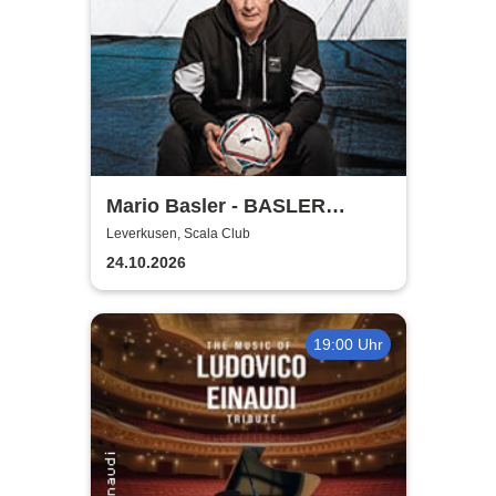
Mario Basler - BASLER
BALLERT - Best of
Leverkusen, Scala Club
24.10.2026
19:00 Uhr