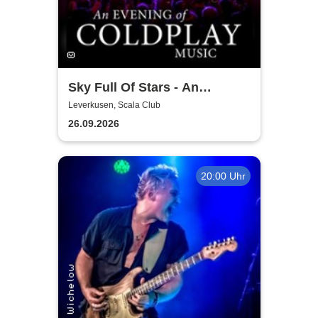
Sky Full Of Stars - An
Evening Of Coldplay Music
Leverkusen, Scala Club
26.09.2026
20:00 Uhr