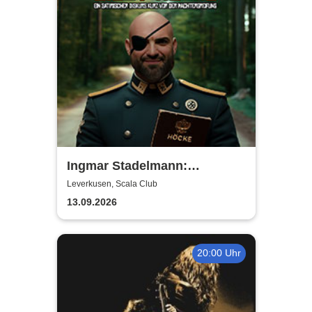
Ingmar Stadelmann:
Stadelmann liest Höcke - ein
Leverkusen, Scala Club
satirischer Diskurs
13.09.2026
20:00 Uhr