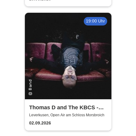
19:00 Uhr
Thomas D and The KBCS -
Neocortex Tour 2026
Leverkusen, Open Air am Schloss Morsbroich
02.09.2026