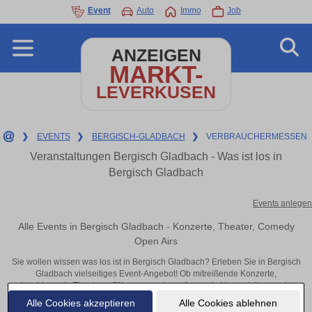
Event
Auto
Immo
Job
ANZEIGEN
MARKT-
LEVERKUSEN
❯
EVENTS
❯
BERGISCH-GLADBACH
❯
VERBRAUCHERMESSEN
Veranstaltungen Bergisch Gladbach - Was ist los in
Bergisch Gladbach
Events anlegen
Alle Events in Bergisch Gladbach - Konzerte, Theater, Comedy
Open Airs
Sie wollen wissen was los ist in Bergisch Gladbach? Erleben Sie in Bergisch
Gladbach vielseitiges Event-Angebot! Ob mitreißende Konzerte,
inspirierende Theateraufführungen oder aufregende Veranstaltungen in
Bergisch Gladbach – hier finden alles im Überblick und Tickets.
Alle Cookies akzeptieren
Alle Cookies ablehnen