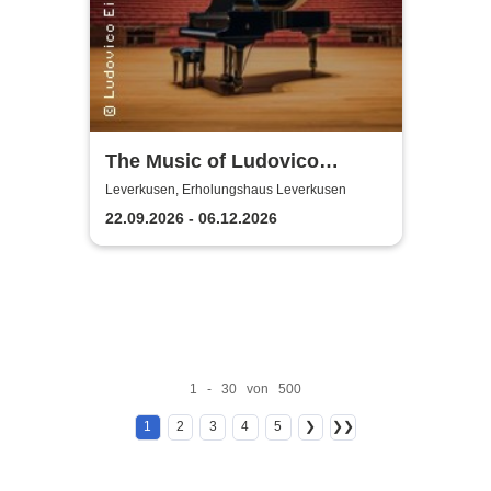
The Music of Ludovico
Einaudi: Tribute-
Leverkusen, Erholungshaus Leverkusen
Klavierkonzert - Ludovico
22.09.2026 - 06.12.2026
Einaudi Tribute bei
Kerzenschein
1 - 30 von 500
1
2
3
4
5
❯
❯❯