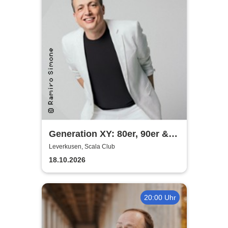
Generation XY: 80er, 90er &
das Leben heute - Die
Leverkusen, Scala Club
Comedy-Show mit Olaf Bossi
18.10.2026
20:00 Uhr