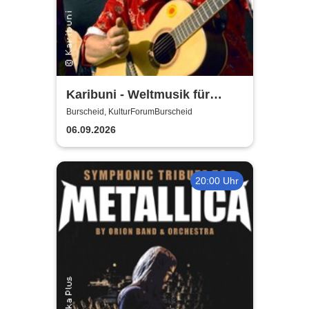
Karibuni - Weltmusik für
Kinder
Burscheid, KulturForumBurscheid
06.09.2026
20:00 Uhr