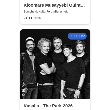
Kioomars Musayyebi Quintett
- KulturForumBurscheid
Burscheid, KulturForumBurscheid
21.11.2026
20:00 Uhr
Kasalla - The Park 2026