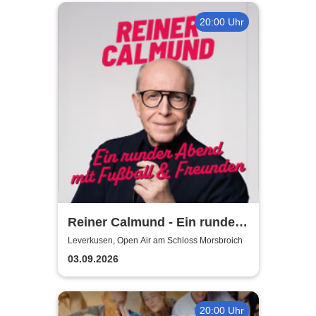
20:00 Uhr
Reiner Calmund - Ein runder
Abend mit Fußball &
Leverkusen, Open Air am Schloss Morsbroich
Freunden
03.09.2026
20:00 Uhr