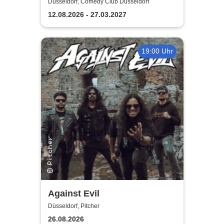
Comedy Show in Düsseldorf
Düsseldorf, Comedy Club Düsseldorf
12.08.2026 - 27.03.2027
19:00 Uhr
Against Evil
Düsseldorf, Pitcher
26.08.2026