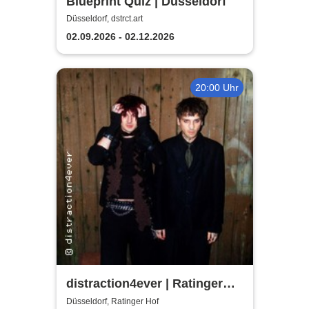
Blueprint Quiz | Düsseldorf
Düsseldorf, dstrct.art
02.09.2026 - 02.12.2026
20:00 Uhr
distraction4ever | Ratinger
Hof
Düsseldorf, Ratinger Hof