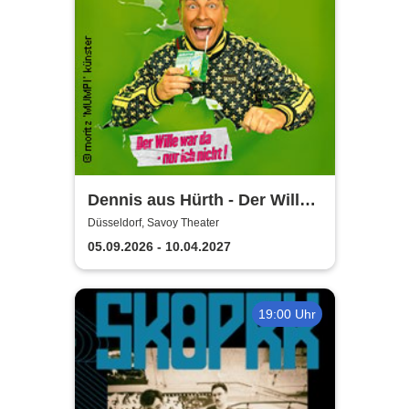
Dennis aus Hürth - Der Wille
war da - nur ich nicht!
Düsseldorf, Savoy Theater
05.09.2026 - 10.04.2027
19:00 Uhr