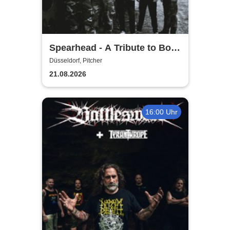
Spearhead - A Tribute to Bolt
Thrower
Düsseldorf, Pitcher
21.08.2026
16:00 Uhr