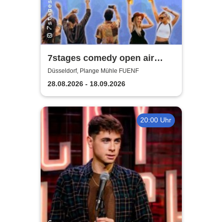
7stages comedy open air
Festival
Düsseldorf, Plange Mühle FUENF
28.08.2026 - 18.09.2026
20:00 Uhr