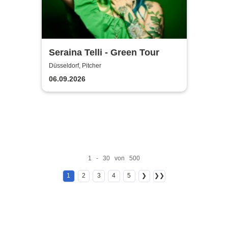
Seraina Telli - Green Tour
Düsseldorf, Pitcher
06.09.2026
1 - 30 von 500
1
2
3
4
5
❯
❯❯