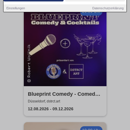
Einstellungen
Datenschutzerklärung
20:00 Uhr
Blueprint Comedy - Comedy
& Cocktails | Düsseldorf
Düsseldorf, dstrct.art
12.08.2026 - 09.12.2026