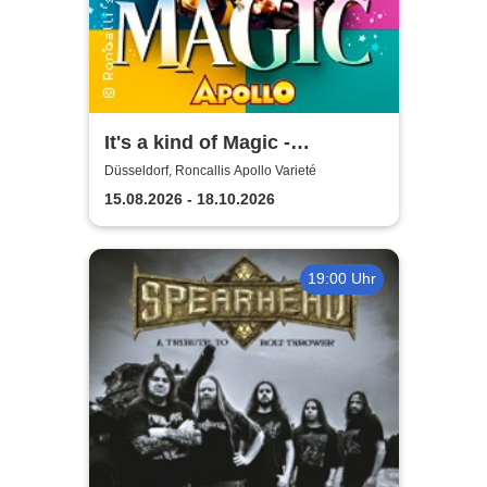
It's a kind of Magic -
Roncalli's Apollo Varieté
Düsseldorf, Roncallis Apollo Varieté
15.08.2026 - 18.10.2026
19:00 Uhr