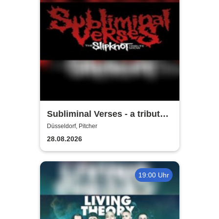
Subliminal Verses - a tribute
to Slipknot
Düsseldorf, Pitcher
28.08.2026
19:00 Uhr