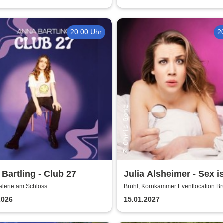
20:00 Uhr
2
Bartling - Club 27
Julia Alsheimer - Sex i
als nur 'ne Nummer
alerie am Schloss
Brühl, Kornkammer Eventlocation Br
2026
15.01.2027