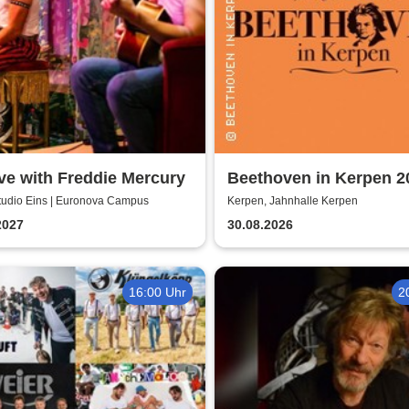
ve with Freddie Mercury
Beethoven in Kerpen 2
Sommerkonzerte 2026
Studio Eins | Euronova Campus
Kerpen, Jahnhalle Kerpen
2027
30.08.2026
16:00 Uhr
2