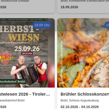
enschein
Duo
t, Musikschule Erftstadt
Brühl, Kornkammer Eventlocation Br
2026
18.09.2026
18:00 Uhr
1
twiesen 2026 - Tiroler
Brühler Schlosskonzert
mander live |
Haydn-Festival 2026
aiserbahnhof Brühl
Brühl, Schloss Augustusburg
erbahnhof Brühl
2026
02.10.2026 - 04.10.2026