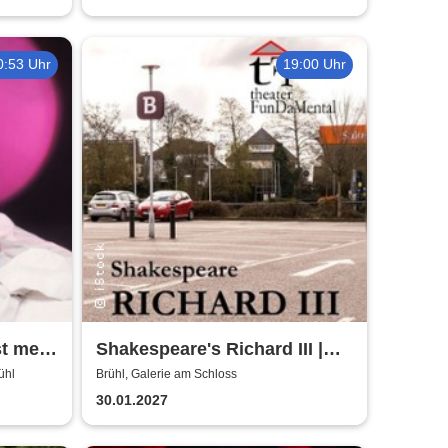
0:53 Uhr
19:00 Uhr
st mehr
Shakespeare's Richard III |
Galerie am Schloss Brühl
ühl
Brühl, Galerie am Schloss
30.01.2027