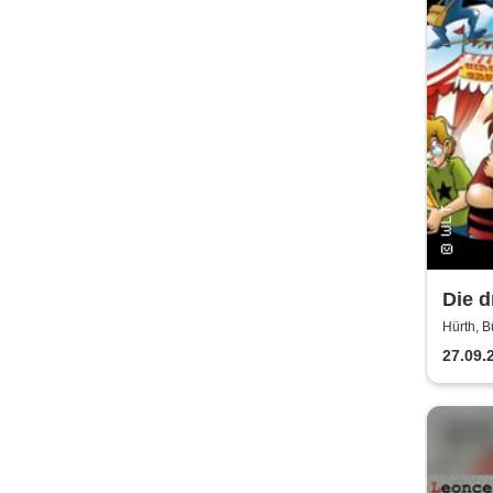
Die d
Rätse
Hürth, B
27.09.