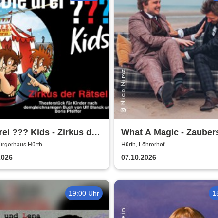
rei ??? Kids - Zirkus der
What A Magic - Zaube
l | Bürgerhaus Hürth
mit Toby Rudolph und 
ürgerhaus Hürth
Hürth, Löhrerhof
Nimz
2026
07.10.2026
19:00 Uhr
1