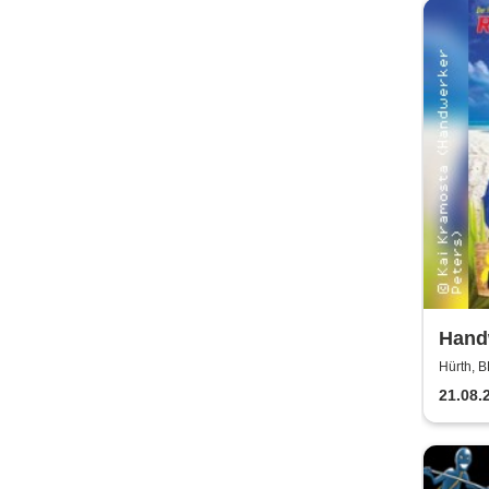
Handw
Somm
Hürth, 
Hand
21.08.
Air