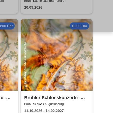
ühl
Brühl, Kapitelsaal (barrierefrei)
20.09.2026
9:00 Uhr
16:00 Uhr
e -
Brühler Schlosskonzerte -
Bach um vier 2026/27
Brühl, Schloss Augustusburg
11.10.2026 - 14.02.2027