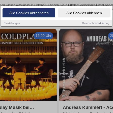
llen wissen was los ist in Erftstadt? Erleben Sie in Erftstadt vielseitiges Event-A
oder aufregende Veranstaltungen in Erftstadt – hier finde
Alle Cookies akzeptieren
Alle Cookies ablehnen
Einstellungen
Datenschutzerklärung
19:00 Uhr
2
lay Musik bei
Andreas Kümmert - Ac