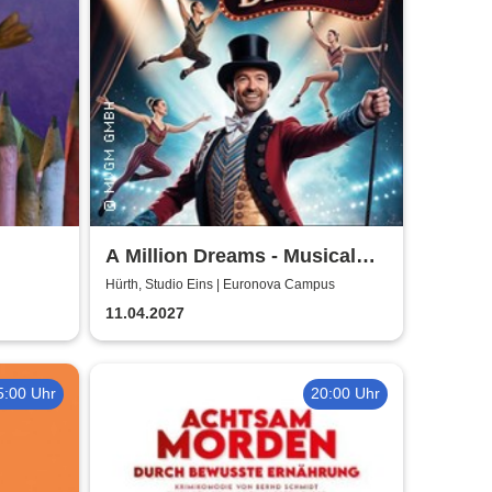
A Million Dreams - Musical
Circus Show
Hürth, Studio Eins | Euronova Campus
11.04.2027
5:00 Uhr
20:00 Uhr