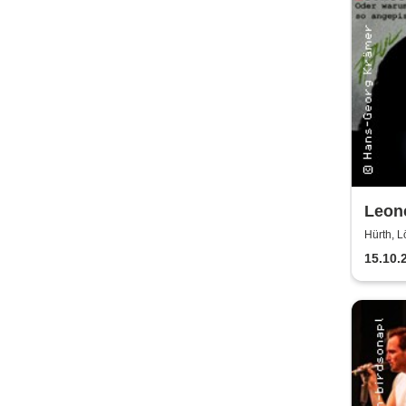
Leonc
Hürt
Hürth, L
15.10.