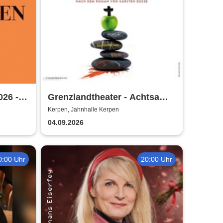
026 -
Grenzlandtheater - Achtsam
Morden durch bewusste
Kerpen, Jahnhalle Kerpen
Ernährung
04.09.2026
0:00 Uhr
20:00 Uhr