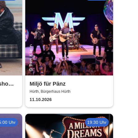
rshow
Miljö für Pänz
Nico
Hürth, Bürgerhaus Hürth
11.10.2026
5:00 Uhr
19:30 Uhr