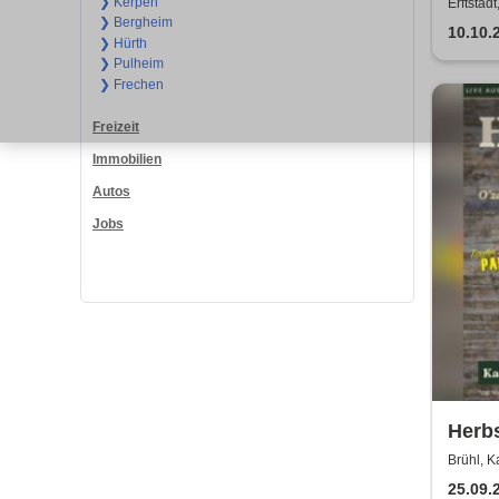
Kerz
❯ Kerpen
Erftstad
❯ Bergheim
10.10.
❯ Hürth
❯ Pulheim
❯ Frechen
Freizeit
Immobilien
Autos
Jobs
Herbs
Party
Brühl, K
Kais
25.09.