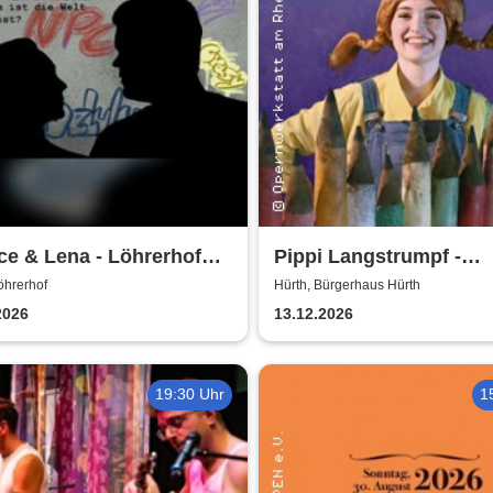
e & Lena - Löhrerhof
Pippi Langstrumpf -
h
Bürgerhaus Hürth
öhrerhof
Hürth, Bürgerhaus Hürth
2026
13.12.2026
19:30 Uhr
1