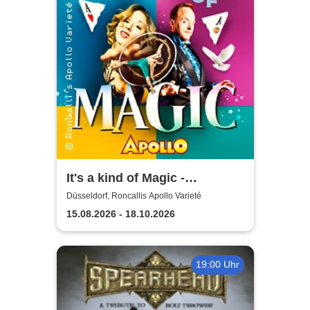
It's a kind of Magic -
Roncalli's Apollo Varieté
Düsseldorf, Roncallis Apollo Varieté
15.08.2026 - 18.10.2026
19:00 Uhr