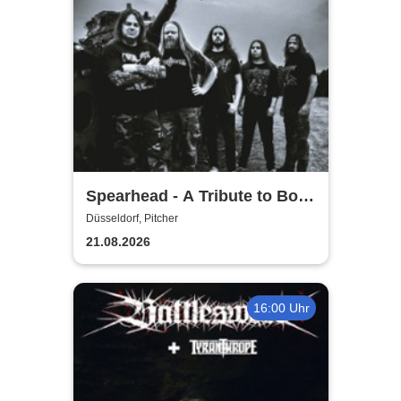
Spearhead - A Tribute to Bolt
Thrower
Düsseldorf, Pitcher
21.08.2026
16:00 Uhr