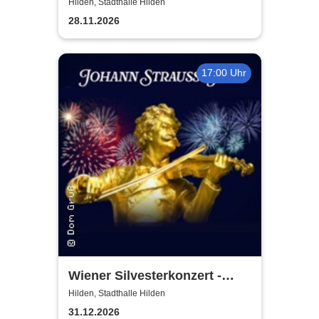
Hilden, Stadthalle Hilden
28.11.2026
17:00 Uhr
Wiener Silvesterkonzert -
Wiener Neujahrskonzert
Hilden, Stadthalle Hilden
31.12.2026