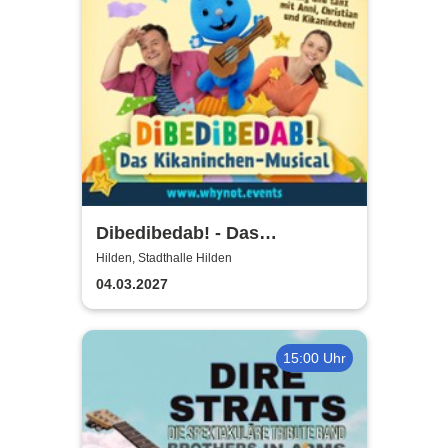
Dibedibedab! - Das
Kikaninchen-Musical
Hilden, Stadthalle Hilden
04.03.2027
15:00 Uhr