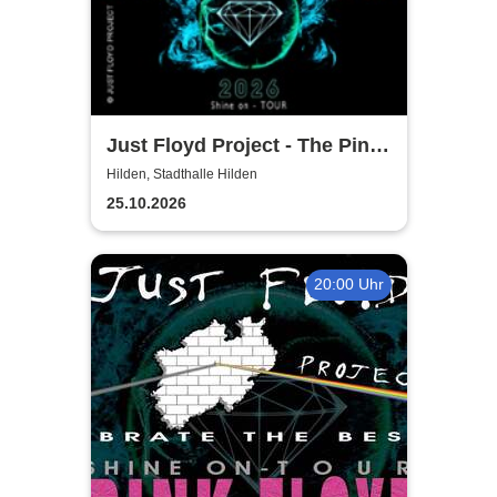
Just Floyd Project - The Pink
Floyd Tribute Show
Hilden, Stadthalle Hilden
25.10.2026
20:00 Uhr