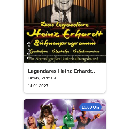
Legendäres Heinz Erhardt
Bühnenprogramm - Gedichte
Erkrath, Stadthalle
- Sketche - Schelmereien
14.01.2027
16:00 Uhr