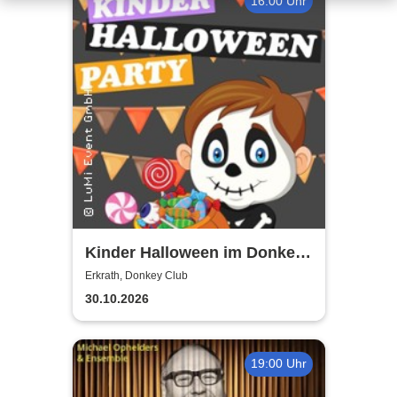
16:00 Uhr
Kinder Halloween im Donkey
- by LuMi Event GmbH
Erkrath, Donkey Club
30.10.2026
19:00 Uhr