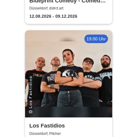
Blueprint Comedy - Comedy
& Cocktails | Düsseldorf
Düsseldorf, dstrct.art
12.08.2026 - 09.12.2026
19:00 Uhr
Los Fastidios
Düsseldorf, Pitcher