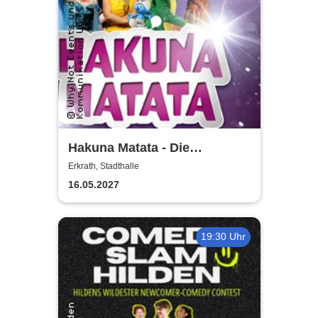
Hakuna Matata - Die
einzigartige große
Erkrath, Stadthalle
Kindermusical-Gala
16.05.2027
19:30 Uhr