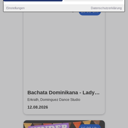
Einstellungen
Datenschutzerklärung
19:00 Uhr
Bachata Dominikana - Ladys
Workshop / Laura (Lolita) &
Erkrath, Dominguez Dance Studio
Sara
12.08.2026