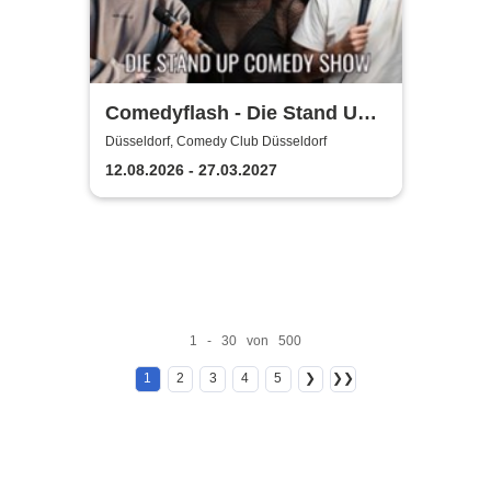
Comedyflash - Die Stand Up
Comedy Show in Düsseldorf
Düsseldorf, Comedy Club Düsseldorf
12.08.2026 - 27.03.2027
1 - 30 von 500
1
2
3
4
5
❯
❯❯