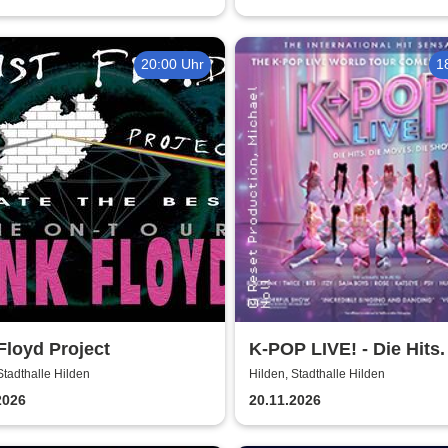
20:00 Uhr
1
Floyd Project
K-POP LIVE! - Die Hits.
Moves. Die Show.
Stadthalle Hilden
Hilden, Stadthalle Hilden
2026
20.11.2026