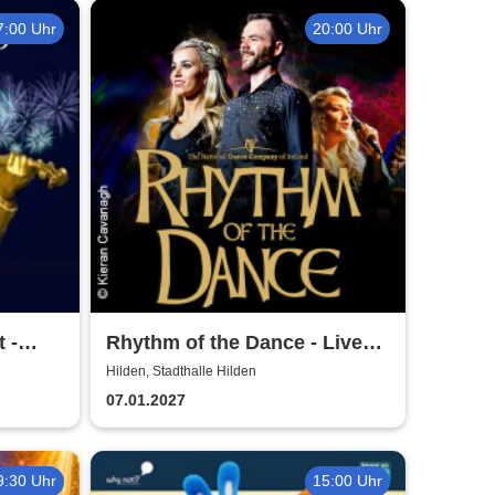
7:00 Uhr
20:00 Uhr
 -
Rhythm of the Dance - Live
t
2027
Hilden, Stadthalle Hilden
07.01.2027
9:30 Uhr
15:00 Uhr