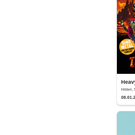
Heavy
2026
Hilden, 
08.01.