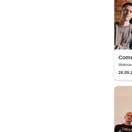
Come
Pink
Mettman
26.09.