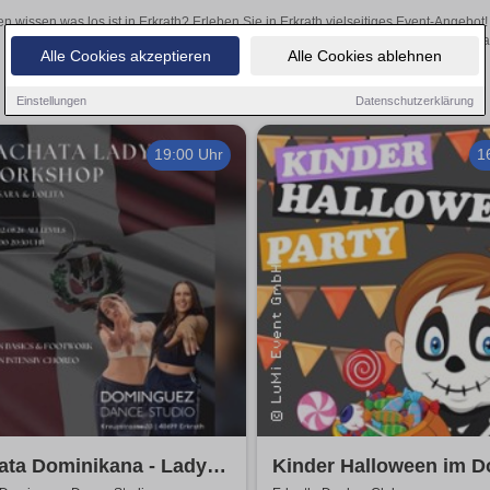
en wissen was los ist in Erkrath? Erleben Sie in Erkrath vielseitiges Event-Angebo
aufregende Veranstaltungen in Erkrath – hier finden a
Alle Cookies akzeptieren
Alle Cookies ablehnen
Einstellungen
Datenschutzerklärung
19:00 Uhr
1
ata Dominikana - Ladys
Kinder Halloween im 