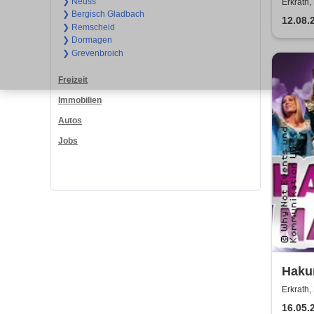
Works
❯ Neuss
Erkrath
❯ Bergisch Gladbach
Sara
12.08.
❯ Remscheid
❯ Dormagen
❯ Grevenbroich
Freizeit
Immobilien
Autos
Jobs
Hakun
einzi
Erkrath,
Kind
16.05.