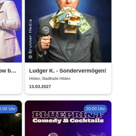
how by
Ludger K. - Sondervermögen!
tra
Hilden, Stadthalle Hilden
13.03.2027
0:00 Uhr
20:00 Uhr