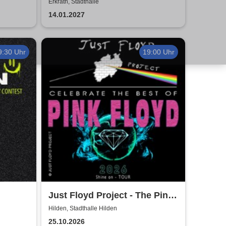
Bühnenprogramm - Gedichte
Erkrath, Stadthalle
- Sketche - Schelmereien
14.01.2027
9:30 Uhr
19:00 Uhr
Just Floyd Project - The Pink
Floyd Tribute Show
Hilden, Stadthalle Hilden
25.10.2026