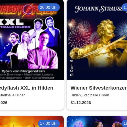
20:00 Uhr
1
dyflash XXL in Hilden
Wiener Silvesterkonzert
Wiener Neujahrskonzer
Stadthalle Hilden
Hilden, Stadthalle Hilden
2026
31.12.2026
17:30 Uhr
1