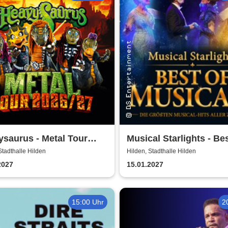
saurus - Metal Tour
Musical Starlights - Bes
/27
Musicals
Stadthalle Hilden
Hilden, Stadthalle Hilden
2027
15.01.2027
15:00 Uhr
2