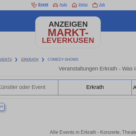
Event
Auto
Immo
Job
ANZEIGEN
MARKT-
LEVERKUSEN
VENTS
❯
ERKRATH
❯
COMEDY-SHOWS
Veranstaltungen Erkrath - Was is
×
h
Alle Events in Erkrath - Konzerte, Thea