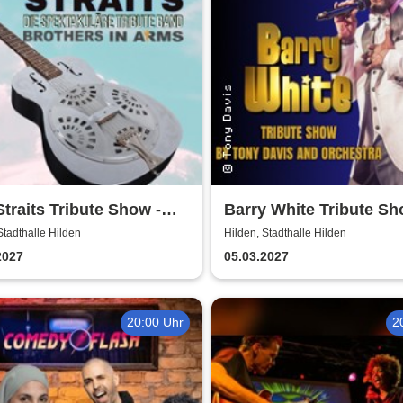
Straits Tribute Show -
Barry White Tribute S
ers in Arms
Tony Davis and Orches
Stadthalle Hilden
Hilden, Stadthalle Hilden
2027
05.03.2027
20:00 Uhr
2