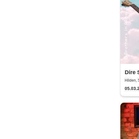
Dire 
Broth
Hilden, 
05.03.