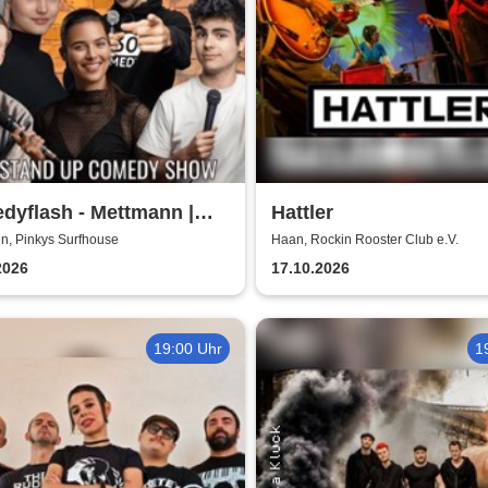
dyflash - Mettmann |
Hattler
ys Surfhouse
n, Pinkys Surfhouse
Haan, Rockin Rooster Club e.V.
2026
17.10.2026
19:00 Uhr
1