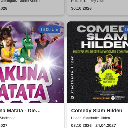
hop / Laura (Lolita) &
- by LuMi Event GmbH
, Dominguez Dance Studio
Erkrath, Donkey Club
2026
30.10.2026
16:00 Uhr
1
a Matata - Die
Comedy Slam Hilden
gartige große
 Stadthalle
Hilden, Stadthalle Hilden
ermusical-Gala
2027
03.10.2026 - 24.04.2027