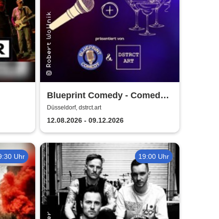
Blueprint Comedy - Comedy
& Cocktails | Düsseldorf
Düsseldorf, dstrct.art
12.08.2026 - 09.12.2026
9:30 Uhr
19:00 Uhr