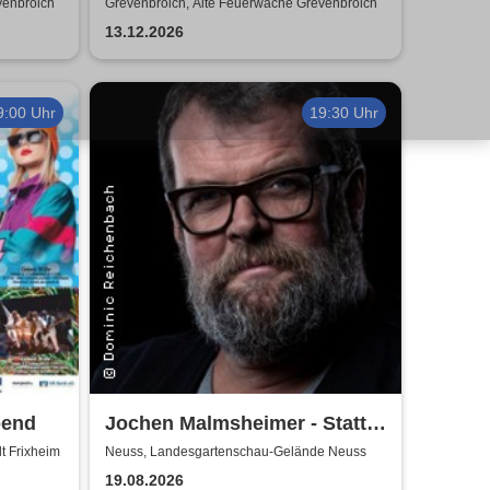
Kinderweihnachtsplansch
venbroich
Grevenbroich, Alte Feuerwache Grevenbroich
13.12.2026
9:00 Uhr
19:30 Uhr
bend
Jochen Malmsheimer - Statt
wesentlich die Welt bewegt,
t Frixheim
Neuss, Landesgartenschau-Gelände Neuss
hab ich wohl nur das Meer
19.08.2026