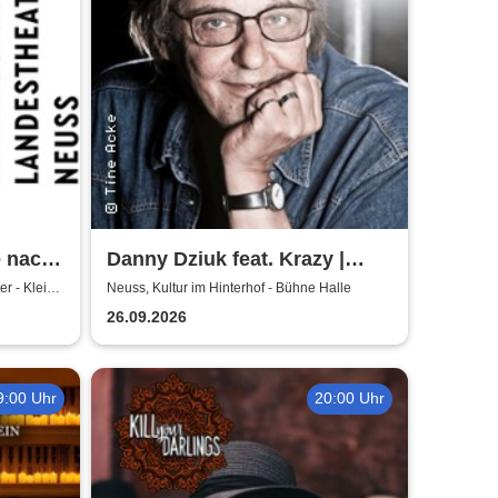
e nach
Danny Dziuk feat. Krazy |
s
Kultur im Hinterhof
r - Kleine
Neuss, Kultur im Hinterhof - Bühne Halle
ter
26.09.2026
9:00 Uhr
20:00 Uhr