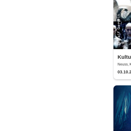
Kultu
pres
Neuss, K
03.10.