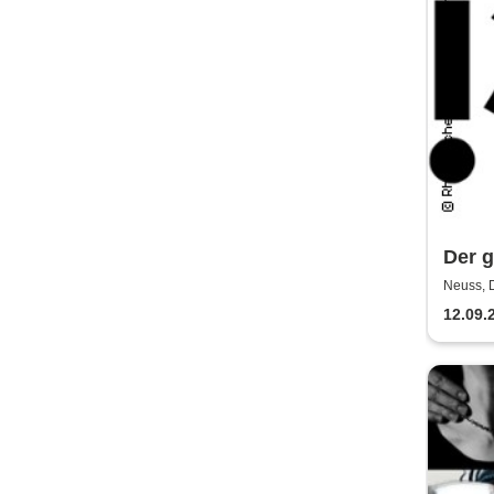
Der g
Rhei
Neuss, 
Bühne
Neus
12.09.