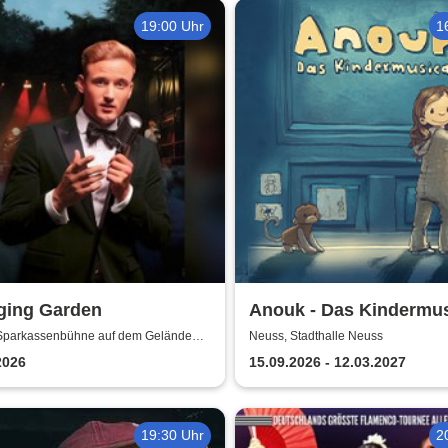
19:00 Uhr
1
ging Garden
Anouk - Das Kindermus
Sparkassenbühne auf dem Gelände
Neuss, Stadthalle Neuss
desgartenschau Neuss
2026
15.09.2026 - 12.03.2027
19:30 Uhr
2