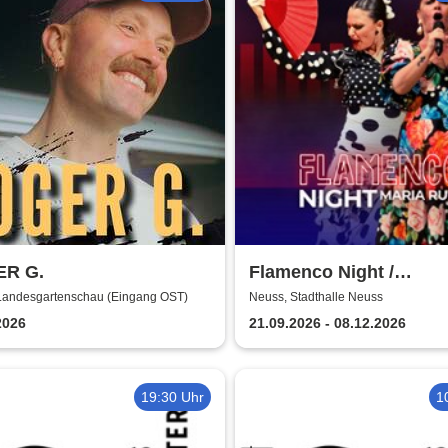
R G.
Flamenco Night /
Flamencomanía Tour 26
Landesgartenschau (Eingang OST)
Neuss, Stadthalle Neuss
Deutschlands größte
2026
21.09.2026 - 08.12.2026
Flamenco-Tournee
19:30 Uhr
1