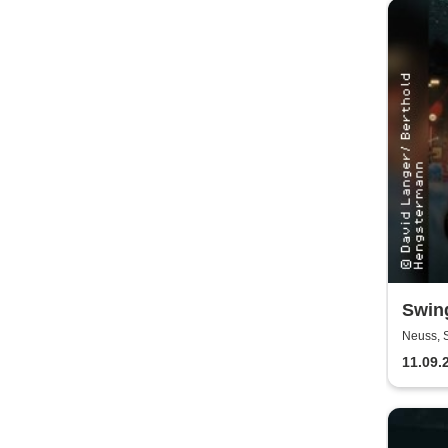
Swin
Neuss, 
der Lan
11.09.