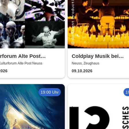
rforum Alte Post
Coldplay Musik bei
ents: Layers Respond
Kerzenschein
ulturforum Alte Post Neuss
Neuss, Zeughaus
2026
09.10.2026
19:00 Uhr
1