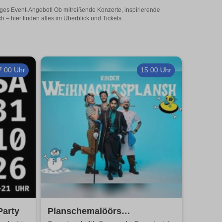
tiges Event-Angebot! Ob mitreißende Konzerte, inspirierende
– hier finden alles im Überblick und Tickets.
7:00 Uhr
15:00 Uhr
Party
Planschemalöörs