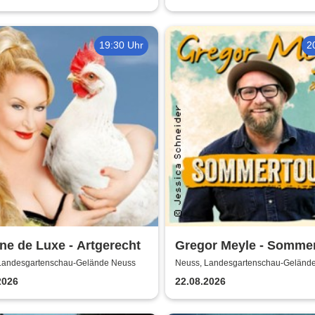
19:30 Uhr
2
e de Luxe - Artgerecht
Gregor Meyle - Somme
2026
Landesgartenschau-Gelände Neuss
Neuss, Landesgartenschau-Geländ
2026
22.08.2026