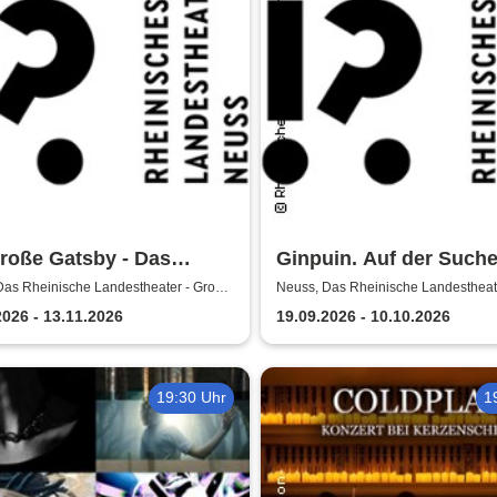
roße Gatsby - Das
Ginpuin. Auf der Such
nische Landestheater
dem großen Glück - Da
Das Rheinische Landestheater - Große
Neuss, Das Rheinische Landestheate
Bühne
s
Rheinische Landesthea
2026 - 13.11.2026
19.09.2026 - 10.10.2026
Neuss
19:30 Uhr
1