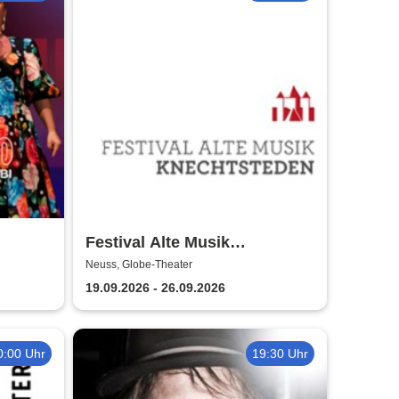
Festival Alte Musik
/27 -
Knechtsteden
Neuss, Globe-Theater
19.09.2026 - 26.09.2026
0:00 Uhr
19:30 Uhr