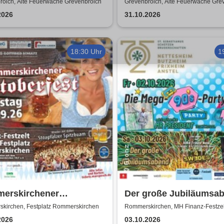
rwache Grevenbroich |
roich, Alte Feuerwache Grevenbroich
Grevenbroich, Alte Feuerwache Gre
MA Theater aus
2026
31.10.2026
burg
18:30 Uhr
1
erskirchener
Der große Jubiläumsa
erfest - Auf geht´s -
kirchen, Festplatz Rommerskirchen
Rommerskirchen, MH Finanz-Festzel
 mas!
2026
03.10.2026