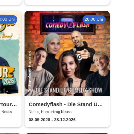
gepflügt
0:00 Uhr
20:00 Uhr
rtour
Comedyflash - Die Stand Up
Comedy Show in Neuss
e Neuss
Neuss, Hamtorkrug Neuss
08.09.2026 - 28.12.2026