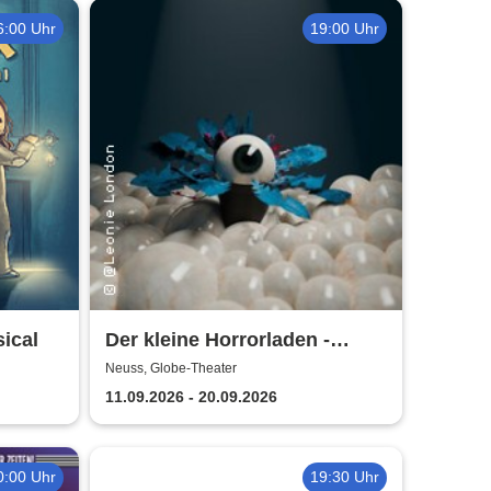
6:00 Uhr
19:00 Uhr
ical
Der kleine Horrorladen -
Kulturforum Alte Post und
Neuss, Globe-Theater
Musikschule Neuss
11.09.2026 - 20.09.2026
0:00 Uhr
19:30 Uhr