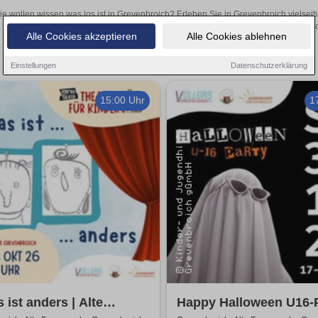
ie wollen wissen was los ist in Grevenbroich? Erleben Sie in Grevenbroich vielsei
Theateraufführungen oder aufregende Veranstaltungen in Grevenbroich 
Alle Cookies akzeptieren
Alle Cookies ablehnen
Einstellungen
Datenschutzerklärung
15:00 Uhr
1
 ist anders | Alte
Happy Halloween U16-