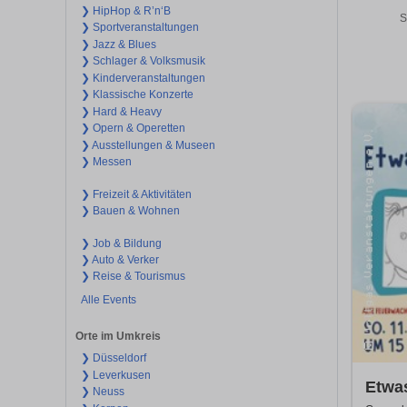
❯ HipHop & R’n‘B
S
❯ Sportveranstaltungen
❯ Jazz & Blues
❯ Schlager & Volksmusik
❯ Kinderveranstaltungen
❯ Klassische Konzerte
❯ Hard & Heavy
❯ Opern & Operetten
❯ Ausstellungen & Museen
❯ Messen
❯ Freizeit & Aktivitäten
❯ Bauen & Wohnen
❯ Job & Bildung
❯ Auto & Verker
❯ Reise & Tourismus
Alle Events
Orte im Umkreis
❯ Düsseldorf
❯ Leverkusen
Etwas
❯ Neuss