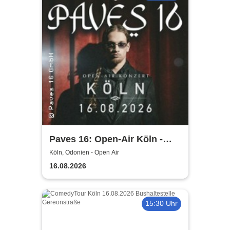
Paves 16: Open-Air Köln -
Album Release Konzert
Köln, Odonien - Open Air
16.08.2026
15:30 Uhr