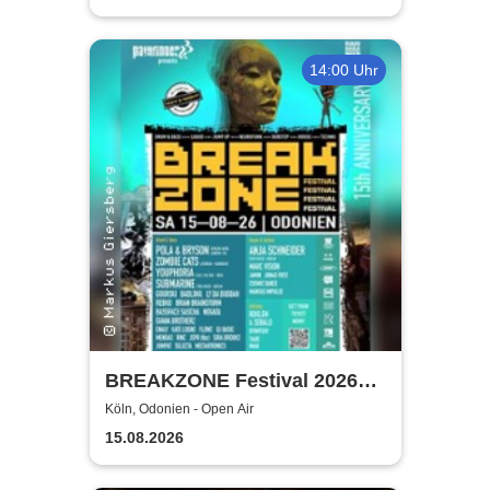
14:00 Uhr
BREAKZONE Festival 2026
(DAY & NIGHT) | presented by
Köln, Odonien - Open Air
Pathfinder
15.08.2026