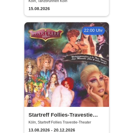
vom Tich
Köln, Tanzbrunnen Köln
15.08.2026
22:00 Uhr
Startreff Follies-Travestie
Theater Köln
Köln, Startreff Follies Travestie-Theater
13.08.2026 - 20.12.2026