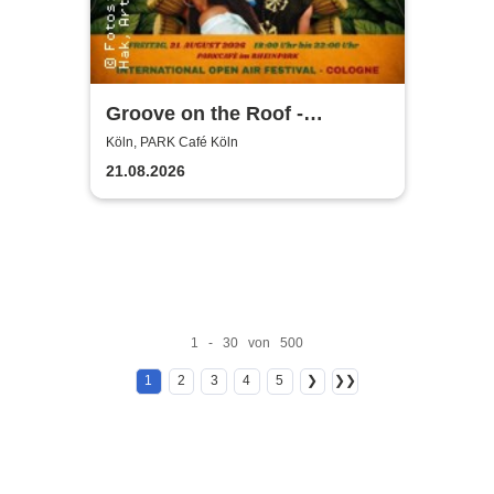
Groove on the Roof -
Intercont. Acoustics &
Köln, PARK Café Köln
Funksitzung präsentieren
21.08.2026
1 - 30 von 500
1
2
3
4
5
❯
❯❯