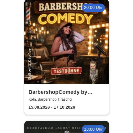
20:00 Uhr
BarbershopComedy by
Tiraschci - Sema Kurschunlu
Köln, Barbershop Tiraschci
15.08.2026 - 17.10.2026
18:00 Uhr