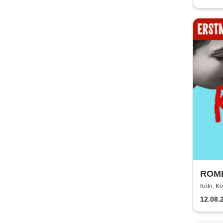
ROME
alles
Köln, Kö
12.08.