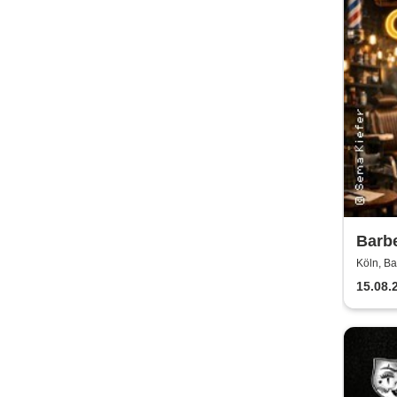
Barb
Tiras
Köln, Ba
15.08.