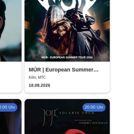
MÚR | European Summer
Tour 2026
Köln, MTC
18.08.2026
0:00 Uhr
20:00 Uhr