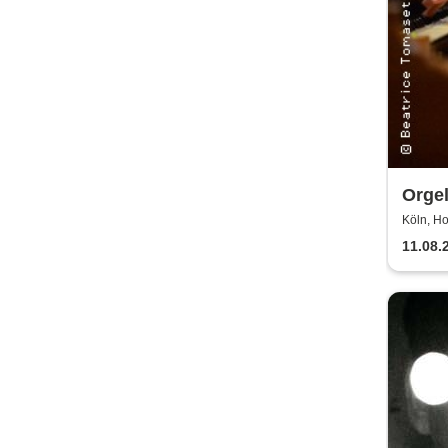
Orgel
Dom
Köln, H
11.08.