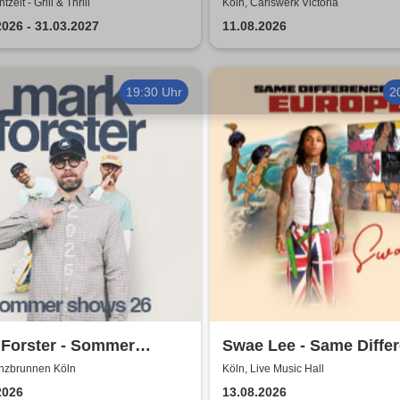
ngo
tzeit - Grill & Thrill
Köln, Carlswerk Victoria
2026 - 31.03.2027
11.08.2026
19:30 Uhr
2
 Forster - Sommer
Swae Lee - Same Diffe
s 2026
Tour Europe
anzbrunnen Köln
Köln, Live Music Hall
2026
13.08.2026