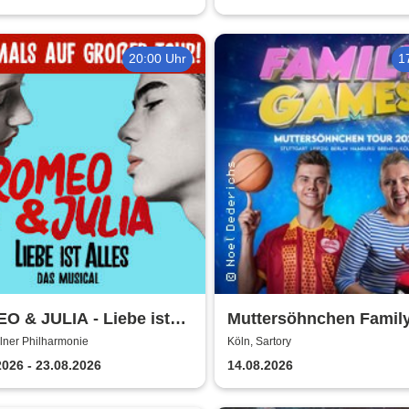
20:00 Uhr
1
O & JULIA - Liebe ist
Muttersöhnchen Famil
 - Die Tour
Games 2026
lner Philharmonie
Köln, Sartory
2026 - 23.08.2026
14.08.2026