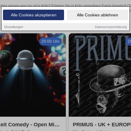
ollen wissen was los ist in Köln? Erleben Sie in Köln vielseitiges Event-Angebot! 
aufregende Veranstaltungen in Köln – hier finden all
Alle Cookies akzeptieren
Alle Cookies ablehnen
Einstellungen
Datenschutzerklärung
20:00 Uhr
2
zeit Comedy - Open Mic
PRIMUS - UK + EUROP