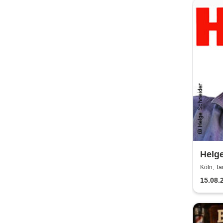
Helge
vom 
Köln, T
15.08.