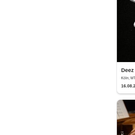
Deez
2026
Köln, M
16.08.