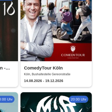
n -
ComedyTour Köln
t
Köln, Bushaltestelle Gereonstraße
14.08.2026 - 19.12.2026
0:00 Uhr
20:00 Uhr