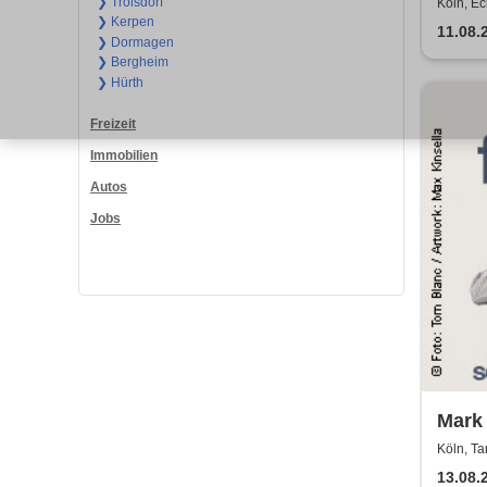
& Bi
❯ Troisdorf
Köln, Ech
❯ Kerpen
11.08.
❯ Dormagen
❯ Bergheim
❯ Hürth
Freizeit
Immobilien
Autos
Jobs
Mark
Show
Köln, T
13.08.