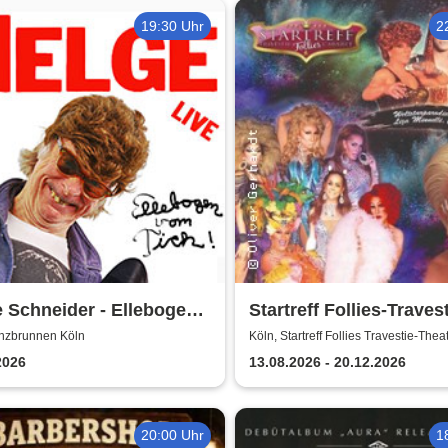
19:30 Uhr
2
 Schneider - Ellebogen
Startreff Follies-Traves
Tich
Theater Köln
anzbrunnen Köln
Köln, Startreff Follies Travestie-Thea
2026
13.08.2026 - 20.12.2026
20:00 Uhr
1