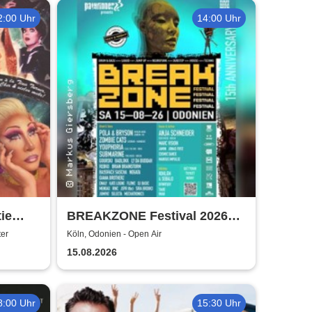
2:00 Uhr
14:00 Uhr
tie
BREAKZONE Festival 2026
(DAY & NIGHT) | presented by
ter
Köln, Odonien - Open Air
Pathfinder
15.08.2026
8:00 Uhr
15:30 Uhr