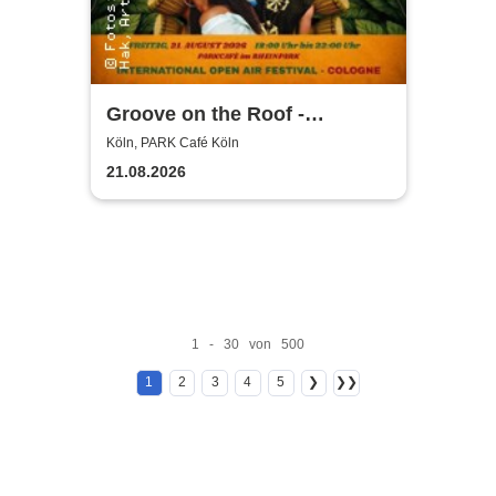
Groove on the Roof -
Intercont. Acoustics &
Köln, PARK Café Köln
Funksitzung präsentieren
21.08.2026
1 - 30 von 500
1
2
3
4
5
❯
❯❯