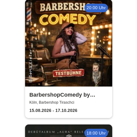
20:00 Uhr
BarbershopComedy by
Tiraschci - Sema Kurschunlu
Köln, Barbershop Tiraschci
15.08.2026 - 17.10.2026
18:00 Uhr