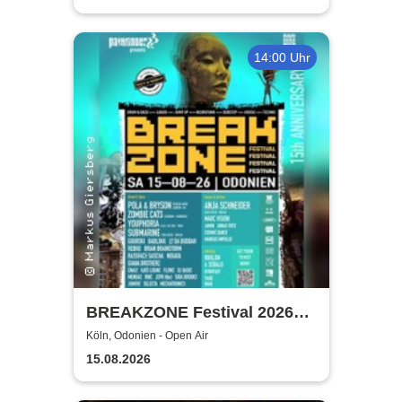
14:00 Uhr
BREAKZONE Festival 2026
(DAY & NIGHT) | presented by
Köln, Odonien - Open Air
Pathfinder
15.08.2026