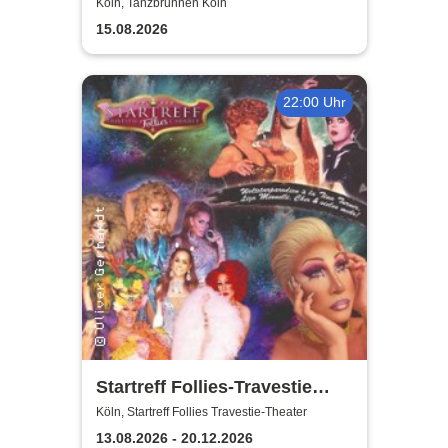
vom Tich
Köln, Tanzbrunnen Köln
15.08.2026
22:00 Uhr
Startreff Follies-Travestie
Theater Köln
Köln, Startreff Follies Travestie-Theater
13.08.2026 - 20.12.2026