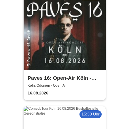
Paves 16: Open-Air Köln -
Album Release Konzert
Köln, Odonien - Open Air
16.08.2026
15:30 Uhr