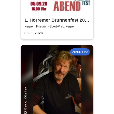
1. Horremer Brunnenfest 2026
- Klüngelköpp, Druckluft,
Kerpen, Friedrich-Ebert-Platz Kerpen
Planschemalöör, Paveier
05.09.2026
20:00 Uhr