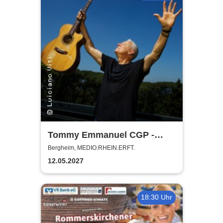
Tommy Emmanuel CGP -
Living in the Light Tour
Bergheim, MEDIO.RHEIN.ERFT.
12.05.2027
18:30 Uhr