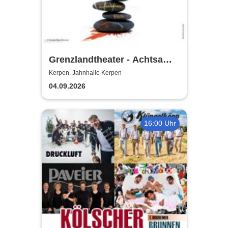
Grenzlandtheater - Achtsam
Morden durch bewusste
Kerpen, Jahnhalle Kerpen
Ernährung
04.09.2026
16:00 Uhr