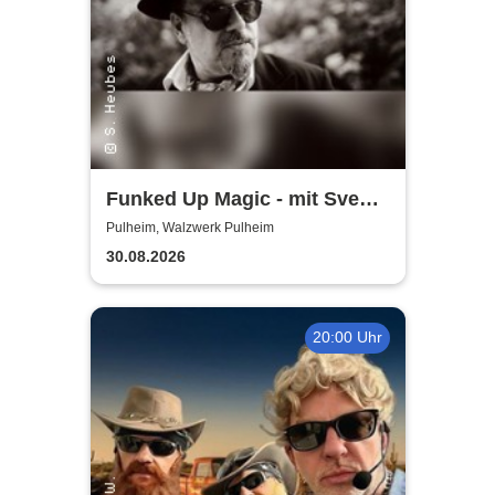
Funked Up Magic - mit Sven
Heubes & Band
Pulheim, Walzwerk Pulheim
30.08.2026
20:00 Uhr