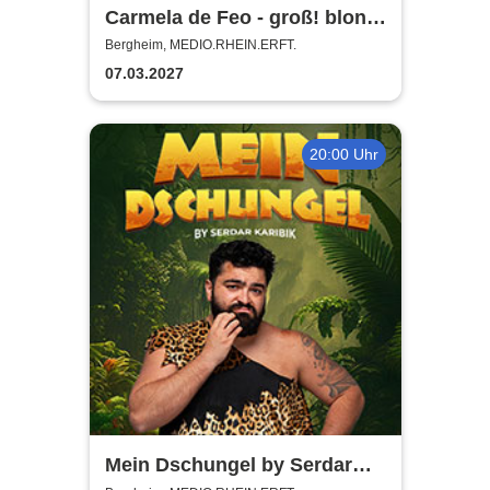
Carmela de Feo - groß! blond!
erfolgreich!
Bergheim, MEDIO.RHEIN.ERFT.
07.03.2027
20:00 Uhr
Mein Dschungel by Serdar