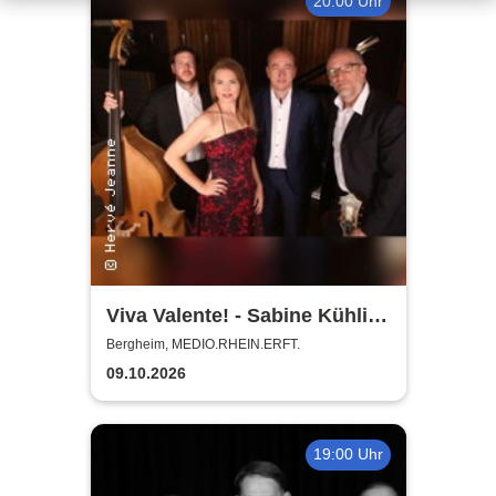
20:00 Uhr
Viva Valente! - Sabine Kühlich
& Jörg Seidel Trio - Tribute to
Bergheim, MEDIO.RHEIN.ERFT.
Catarina Vatente
09.10.2026
19:00 Uhr