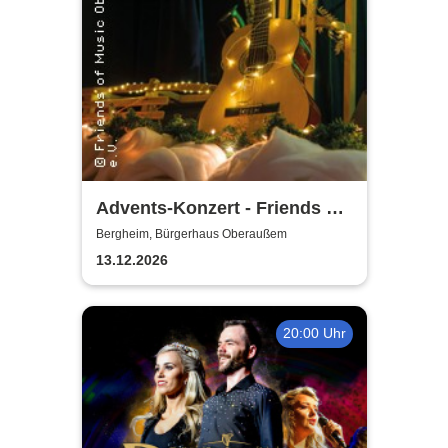
Advents-Konzert - Friends of
Music Oberaussem
Bergheim, Bürgerhaus Oberaußem
13.12.2026
20:00 Uhr