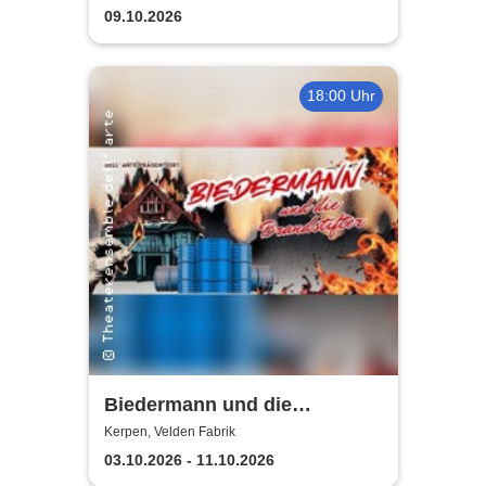
Proust
09.10.2026
18:00 Uhr
Biedermann und die
Brandstifter -
Kerpen, Velden Fabrik
Theaterensemble dell' arte
03.10.2026 - 11.10.2026