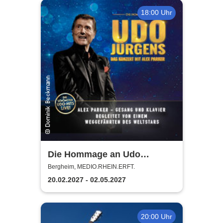
18:00 Uhr
Die Hommage an Udo
Jürgens - Das Konzert mit
Bergheim, MEDIO.RHEIN.ERFT.
Alex Parker
20.02.2027 - 02.05.2027
20:00 Uhr