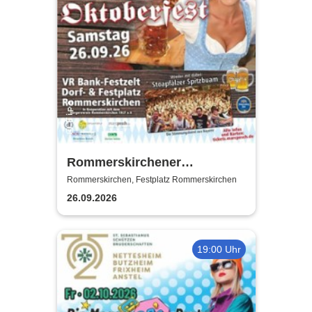
Rommerskirchener
Oktoberfest - Auf geht´s -
Rommerskirchen, Festplatz Rommerskirchen
pack mas!
26.09.2026
19:00 Uhr