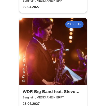
Karibik
Bergheim, MEDIO.RHEIN.ERFT.
02.04.2027
20:00 Uhr
WDR Big Band feat. Steve
Gadd - Master of Groove
Bergheim, MEDIO.RHEIN.ERFT.
23.04.2027