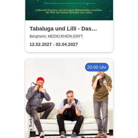
Tabaluga und Lilli - Das
drachenstarke Musical für die
Bergheim, MEDIO.RHEIN.ERFT.
ganze Familie
12.02.2027 - 02.04.2027
20:00 Uhr