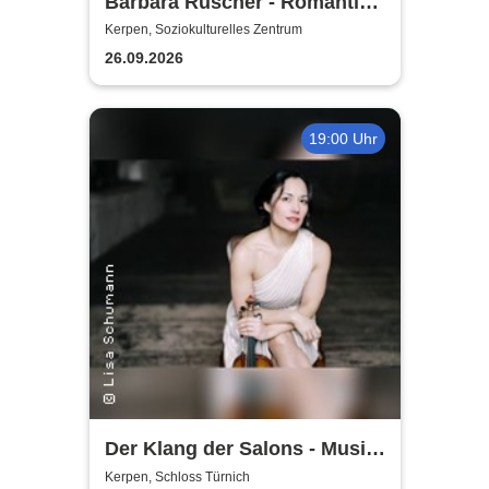
Barbara Ruscher - Romantik,
aber zack, zack!
Kerpen, Soziokulturelles Zentrum
26.09.2026
19:00 Uhr
Der Klang der Salons - Musik
und Gesellschaft bei Marcel
Kerpen, Schloss Türnich