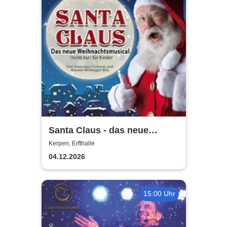
Santa Claus - das neue
Weihnachtsmusical (nicht
Kerpen, Erfthalle
nur) für Kinder
04.12.2026
15:00 Uhr