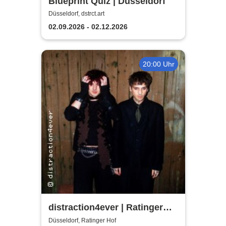
Blueprint Quiz | Düsseldorf
Düsseldorf, dstrct.art
02.09.2026 - 02.12.2026
20:00 Uhr
distraction4ever | Ratinger
Hof
Düsseldorf, Ratinger Hof