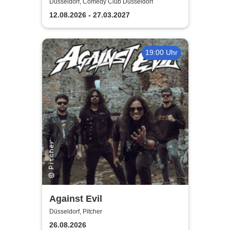
Comedy Show in Düsseldorf
Düsseldorf, Comedy Club Düsseldorf
12.08.2026 - 27.03.2027
19:00 Uhr
Against Evil
Düsseldorf, Pitcher
26.08.2026