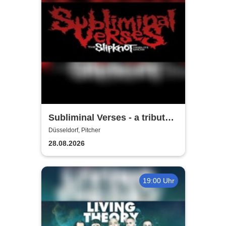
Subliminal Verses - a tribute
to Slipknot
Düsseldorf, Pitcher
28.08.2026
19:00 Uhr