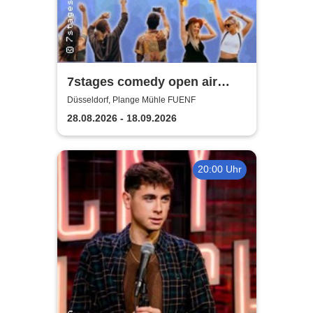
7stages comedy open air
Festival
Düsseldorf, Plange Mühle FUENF
28.08.2026 - 18.09.2026
20:00 Uhr