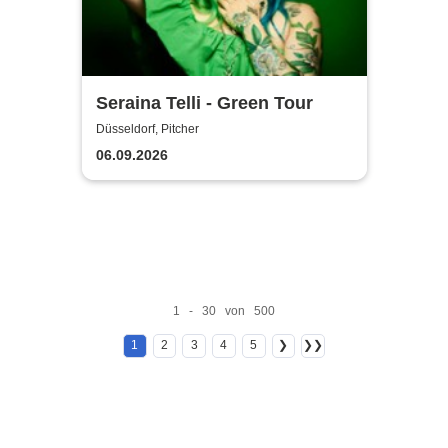
Seraina Telli - Green Tour
Düsseldorf, Pitcher
06.09.2026
1 - 30 von 500
1
2
3
4
5
❯
❯❯