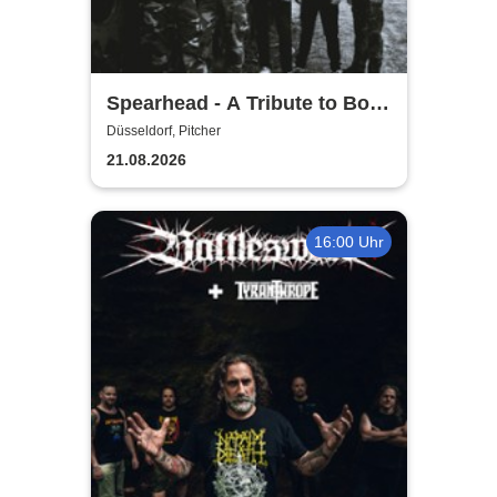
Spearhead - A Tribute to Bolt
Thrower
Düsseldorf, Pitcher
21.08.2026
16:00 Uhr