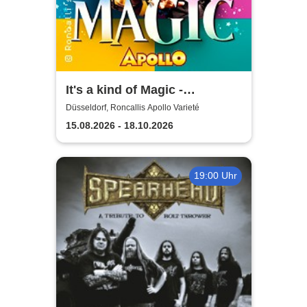
It's a kind of Magic -
Roncalli's Apollo Varieté
Düsseldorf, Roncallis Apollo Varieté
15.08.2026 - 18.10.2026
19:00 Uhr