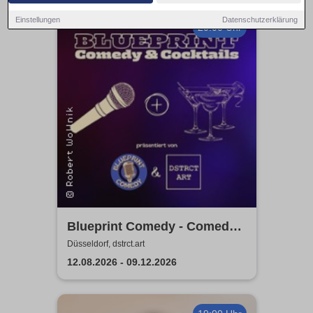
Einstellungen
Datenschutzerklärung
20:00 Uhr
Blueprint Comedy - Comedy
& Cocktails | Düsseldorf
Düsseldorf, dstrct.art
12.08.2026 - 09.12.2026