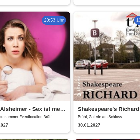
20:53 Uhr
1
 Alsheimer - Sex ist mehr
Shakespeare's Richard I
nur 'ne Nummer
Galerie am Schloss Br
ornkammer Eventlocation Brühl
Brühl, Galerie am Schloss
2027
30.01.2027