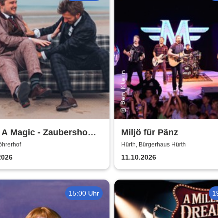
 A Magic - Zaubershow
Miljö für Pänz
Toby Rudolph und Nico
öhrerhof
Hürth, Bürgerhaus Hürth
2026
11.10.2026
15:00 Uhr
1