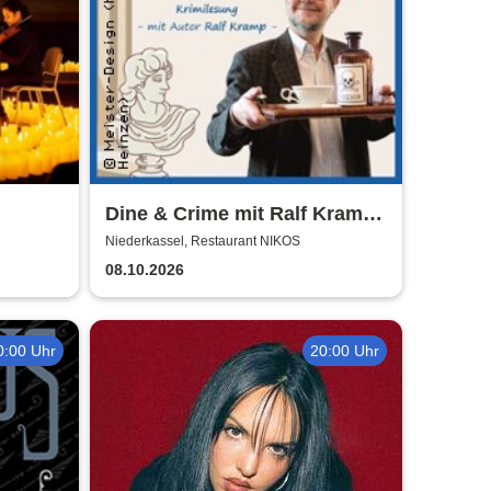
Dine & Crime mit Ralf Kramp |
Unterhaltsame Krimi-Lesung
Niederkassel, Restaurant NIKOS
08.10.2026
0:00 Uhr
20:00 Uhr