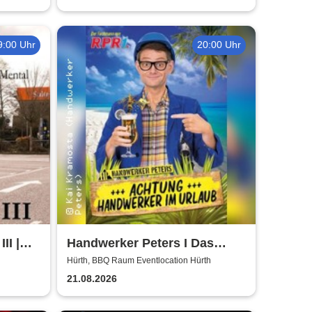
9:00 Uhr
20:00 Uhr
II |
Handwerker Peters I Das
ühl
Sommer Event | Achtung -
Hürth, BBQ Raum Eventlocation Hürth
Handwerker im UrlaubOpen
21.08.2026
Air