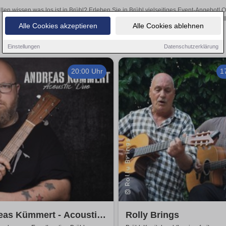
llen wissen was los ist in Brühl? Erleben Sie in Brühl vielseitiges Event-Angebot!
aufregende Veranstaltungen in Brühl – hier finden al
Alle Cookies akzeptieren
Alle Cookies ablehnen
Einstellungen
Datenschutzerklärung
20:00 Uhr
1
eas Kümmert - Acoustic
Rolly Brings