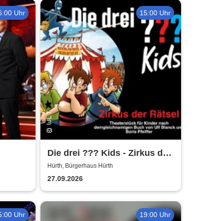
6:00 Uhr
15:00 Uhr
Die drei ??? Kids - Zirkus der
Rätsel | Bürgerhaus Hürth
Hürth, Bürgerhaus Hürth
27.09.2026
5:00 Uhr
19:00 Uhr