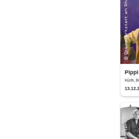
Pippi
Bürg
Hürth, B
13.12.