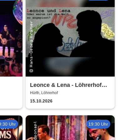
Leonce & Lena - Löhrerhof
Hürth
Hürth, Löhrerhof
15.10.2026
9:30 Uhr
19:30 Uhr