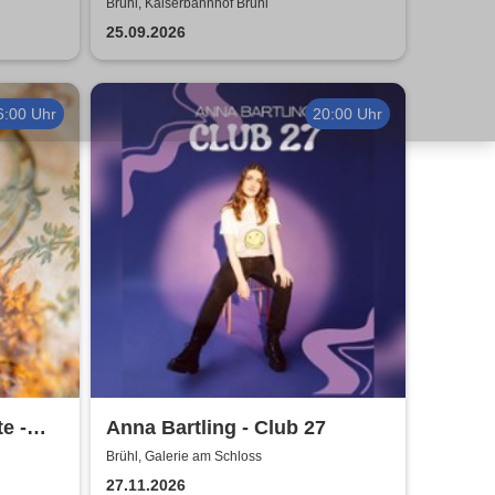
Partymander live |
Brühl, Kaiserbahnhof Brühl
Kaiserbahnhof Brühl
25.09.2026
6:00 Uhr
20:00 Uhr
e -
Anna Bartling - Club 27
Brühl, Galerie am Schloss
27.11.2026