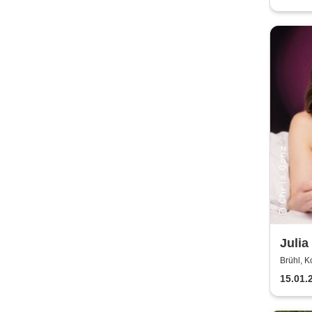
Julia
als 
Brühl, K
15.01.