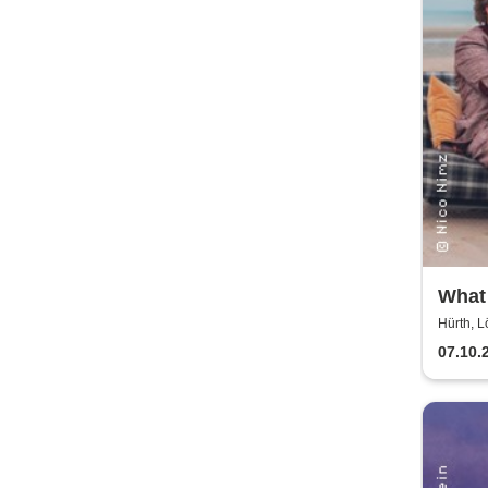
What
mit 
Hürth, L
Nimz
07.10.