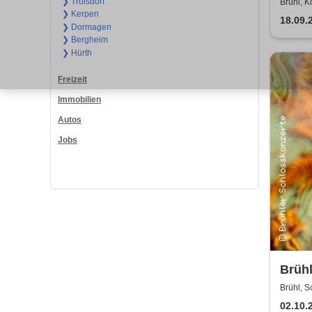
Duo
❯ Troisdorf
Brühl, K
❯ Kerpen
18.09.
❯ Dormagen
❯ Bergheim
❯ Hürth
Freizeit
Immobilien
Autos
Jobs
Brühl
Haydn
Brühl, 
02.10.