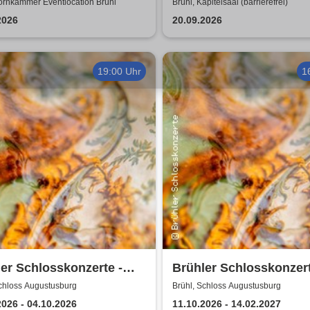
ornkammer Eventlocation Brühl
Brühl, Kapitelsaal (barrierefrei)
2026
20.09.2026
19:00 Uhr
1
er Schlosskonzerte -
Brühler Schlosskonzert
-Festival 2026
Bach um vier 2026/27
Schloss Augustusburg
Brühl, Schloss Augustusburg
2026 - 04.10.2026
11.10.2026 - 14.02.2027