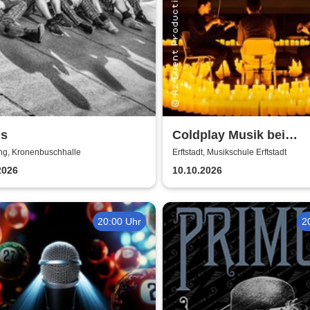
gs
Coldplay Musik bei
Kerzenschein
ng, Kronenbuschhalle
Erftstadt, Musikschule Erftstadt
2026
10.10.2026
20:00 Uhr
2