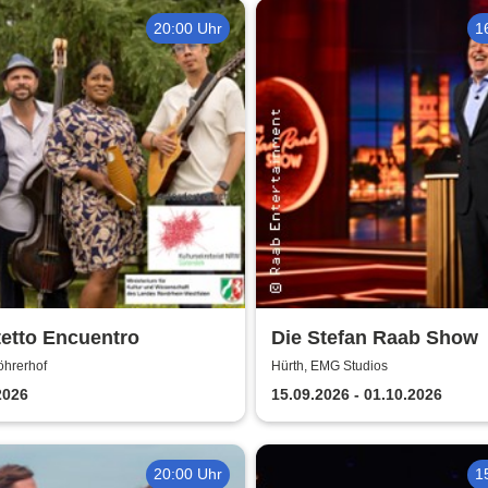
20:00 Uhr
1
etto Encuentro
Die Stefan Raab Show
öhrerhof
Hürth, EMG Studios
2026
15.09.2026 - 01.10.2026
20:00 Uhr
1