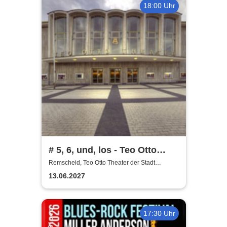
18:00 Uhr
# 5, 6, und, los - Teo Otto
Theater
Remscheid, Teo Otto Theater der Stadt
Remscheid
13.06.2027
17:30 Uhr