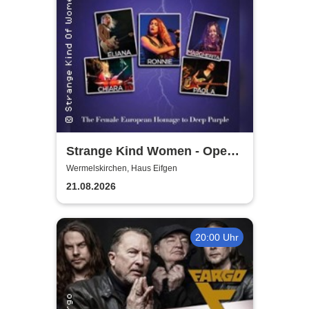
Strange Kind Women - Open
Air Summerstage
Wermelskirchen, Haus Eifgen
21.08.2026
20:00 Uhr