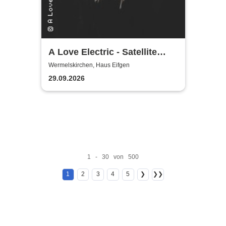
A Love Electric - Satellite
Jazz - New Perspectives in
Wermelskirchen, Haus Eifgen
Jazz
29.09.2026
1 - 30 von 500
1
2
3
4
5
❯
❯❯