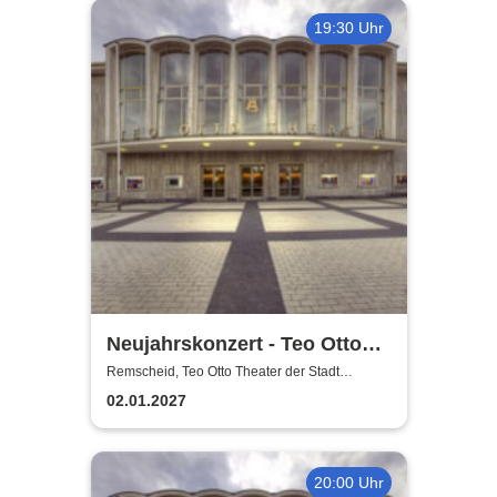
19:30 Uhr
Neujahrskonzert - Teo Otto
Theater der Stadt Remscheid
Remscheid, Teo Otto Theater der Stadt
Remscheid
02.01.2027
20:00 Uhr