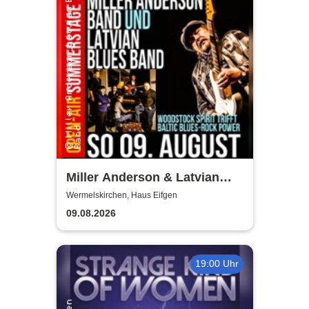
Miller Anderson & Latvian
Blues Band
Wermelskirchen, Haus Eifgen
09.08.2026
19:00 Uhr