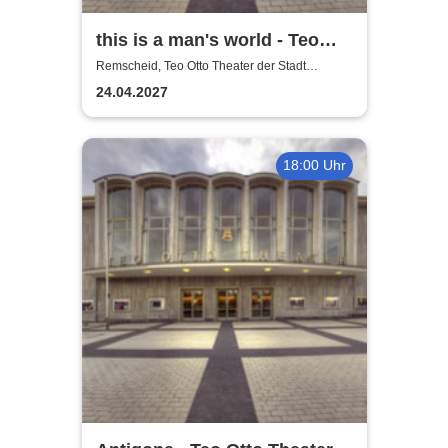
this is a man's world - Teo
Otto Theater
Remscheid, Teo Otto Theater der Stadt
Remscheid
24.04.2027
18:00 Uhr