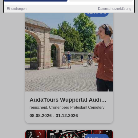
Einstellungen
Datenschutzerklärung
12:00 Uhr
AudaTours Wuppertal Audio-
Tour: Cronenberger
remscheid, Cronenberg Protestant Cemetery
Chroniken – Industrie, Glaube
08.08.2026 - 31.12.2026
und Erbe