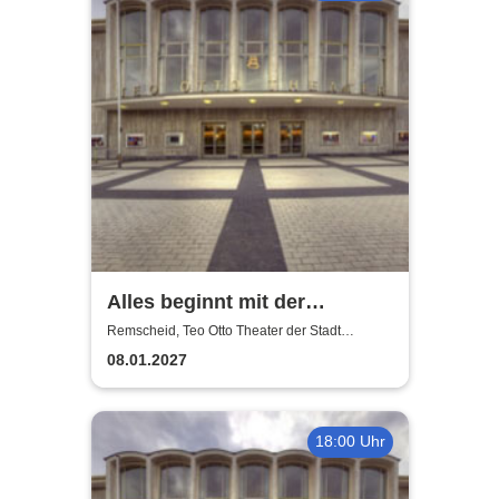
Alles beginnt mit der
Sehnsucht - Teo Otto Theater
Remscheid, Teo Otto Theater der Stadt
Remscheid
08.01.2027
18:00 Uhr