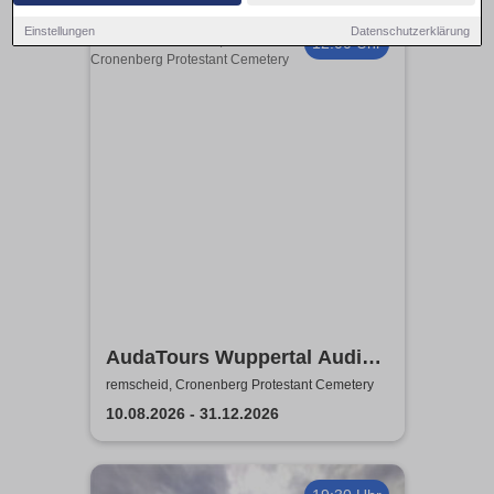
Einstellungen
Datenschutzerklärung
12:00 Uhr
AudaTours Wuppertal Audio-
Tour: Cronenberger
remscheid, Cronenberg Protestant Cemetery
Chroniken – Industrie, Glaube
10.08.2026 - 31.12.2026
und Erbe