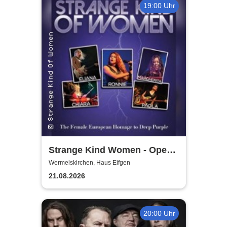
19:00 Uhr
Strange Kind Women - Open
Air Summerstage
Wermelskirchen, Haus Eifgen
21.08.2026
20:00 Uhr