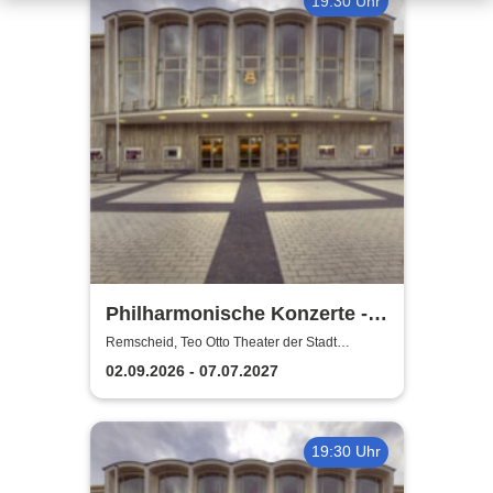
19:30 Uhr
Philharmonische Konzerte -
Teo Otto Theater der Stadt
Remscheid, Teo Otto Theater der Stadt
Remscheid
Remscheid
02.09.2026 - 07.07.2027
19:30 Uhr