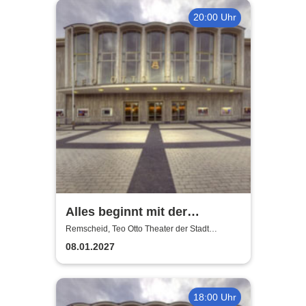
20:00 Uhr
Alles beginnt mit der
Sehnsucht - Teo Otto Theater
Remscheid, Teo Otto Theater der Stadt
Remscheid
08.01.2027
18:00 Uhr