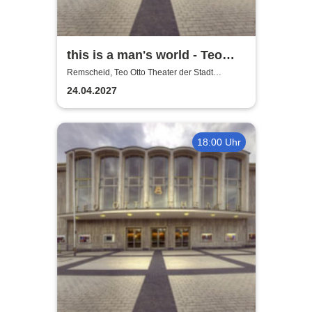
this is a man's world - Teo
Otto Theater
Remscheid, Teo Otto Theater der Stadt
Remscheid
24.04.2027
18:00 Uhr