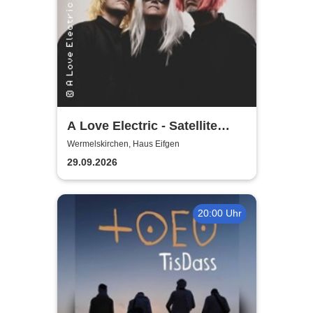
A Love Electric - Satellite
Jazz - New Perspectives in
Wermelskirchen, Haus Eifgen
Jazz
29.09.2026
20:00 Uhr