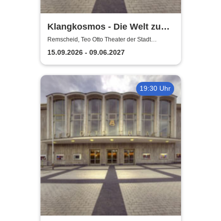
Klangkosmos - Die Welt zu
Gast in Remscheid
Remscheid, Teo Otto Theater der Stadt
Remscheid
15.09.2026 - 09.06.2027
19:30 Uhr