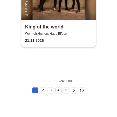
King of the world
Wermelskirchen, Haus Eifgen
21.11.2026
1 - 30 von 500
1
2
3
4
5
❯
❯❯