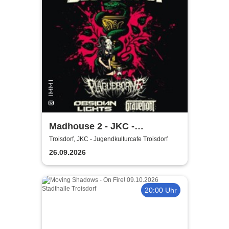
Madhouse 2 - JKC -
Jugendkulturcafe Troisdorf
Troisdorf, JKC - Jugendkulturcafe Troisdorf
26.09.2026
20:00 Uhr