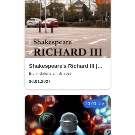
Shakespeare's Richard III |
Galerie am Schloss Brühl
Brühl, Galerie am Schloss
30.01.2027
20:00 Uhr