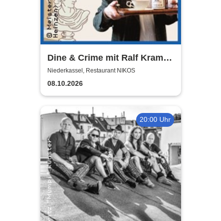
Dine & Crime mit Ralf Kramp |
Unterhaltsame Krimi-Lesung
Niederkassel, Restaurant NIKOS
08.10.2026
20:00 Uhr