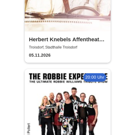
Herbert Knebels Affentheater
- Voll Karacho!
Troisdorf, Stadthalle Troisdorf
05.11.2026
20:00 Uhr