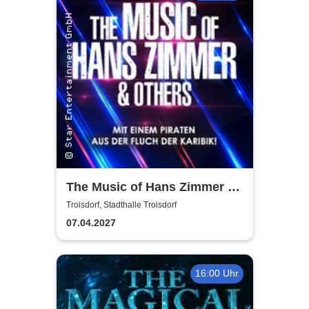
The Music of Hans Zimmer &
Others - A Celebration of Film
Troisdorf, Stadthalle Troisdorf
Music
07.04.2027
16:00 Uhr