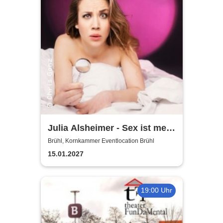
Julia Alsheimer - Sex ist mehr
als nur 'ne Nummer
Brühl, Kornkammer Eventlocation Brühl
15.01.2027
19:00 Uhr