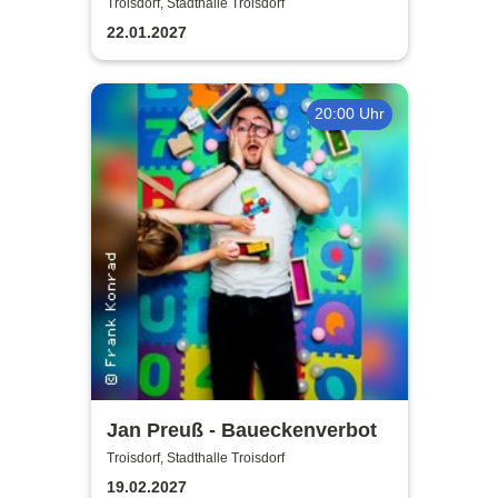
Jürgens - Das Konzert mit
Troisdorf, Stadthalle Troisdorf
Alex Parker
22.01.2027
20:00 Uhr
Jan Preuß - Baueckenverbot
Troisdorf, Stadthalle Troisdorf
19.02.2027