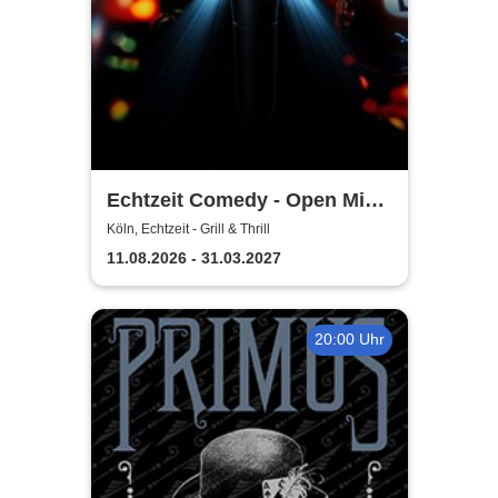
Echtzeit Comedy - Open Mic
& Bingo
Köln, Echtzeit - Grill & Thrill
11.08.2026 - 31.03.2027
20:00 Uhr