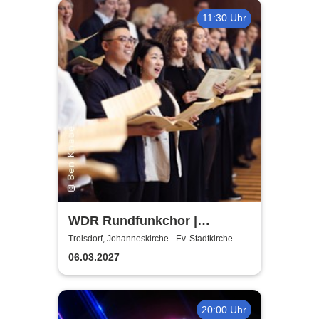
11:30 Uhr
WDR Rundfunkchor |
Kommissar Krächz in der
Troisdorf, Johanneskirche - Ev. Stadtkirche
Troisdorf
Kirche
06.03.2027
20:00 Uhr