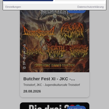
Einstellungen
Datenschutzerklärung
18:00 Uhr
Butcher Fest XI - JKC -
Jugendkulturcafe Troisdorf
Troisdorf, JKC - Jugendkulturcafe Troisdorf
28.08.2026