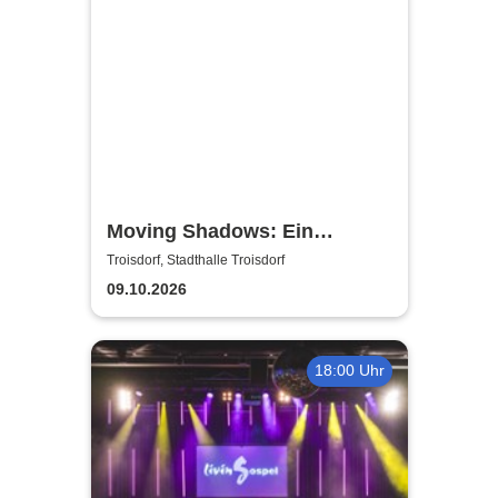
Moving Shadows: Ein
Schattentheater, das alles in
Troisdorf, Stadthalle Troisdorf
den Schatten stellt - On Fire
09.10.2026
18:00 Uhr