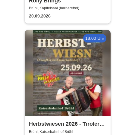
Rolly Brings
Brühl, Kapitelsaal (barrierefrei)
20.09.2026
18:00 Uhr
Herbstwiesen 2026 - Tiroler
Partymander live |
Brühl, Kaiserbahnhof Brühl