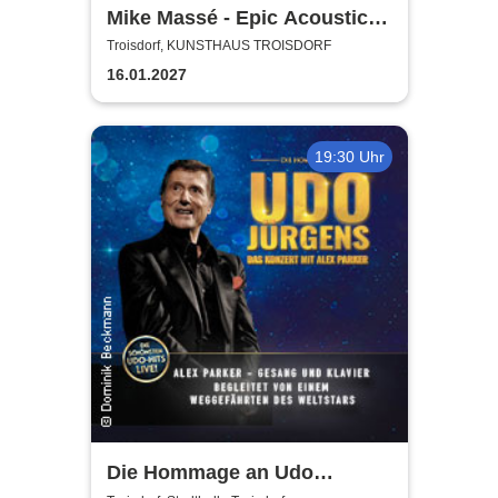
Mike Massé - Epic Acoustic
Classic Rock in Concert
Troisdorf, KUNSTHAUS TROISDORF
16.01.2027
19:30 Uhr
Die Hommage an Udo