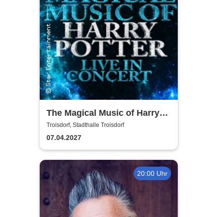
The Magical Music of Harry
Potter - Live in Concert
Troisdorf, Stadthalle Troisdorf
07.04.2027
20:00 Uhr