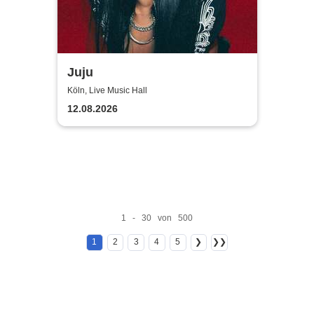
Juju
Köln, Live Music Hall
12.08.2026
1 - 30 von 500
1
2
3
4
5
❯
❯❯