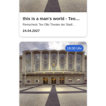
this is a man's world - Teo
Otto Theater
Remscheid, Teo Otto Theater der Stadt
Remscheid
24.04.2027
18:00 Uhr