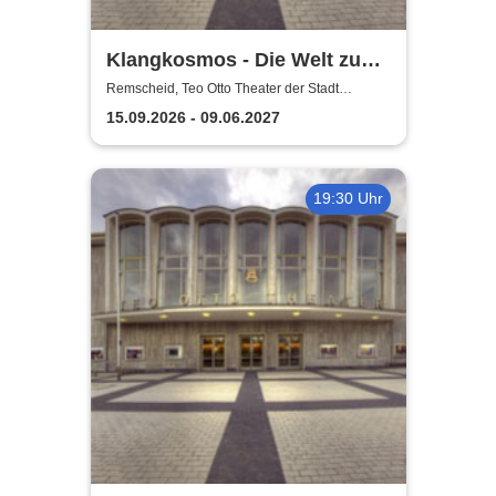
Klangkosmos - Die Welt zu
Gast in Remscheid
Remscheid, Teo Otto Theater der Stadt
Remscheid
15.09.2026 - 09.06.2027
19:30 Uhr