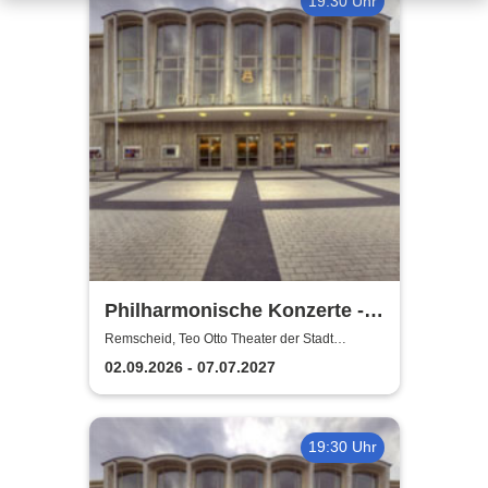
19:30 Uhr
Philharmonische Konzerte -
Teo Otto Theater der Stadt
Remscheid, Teo Otto Theater der Stadt
Remscheid
Remscheid
02.09.2026 - 07.07.2027
19:30 Uhr