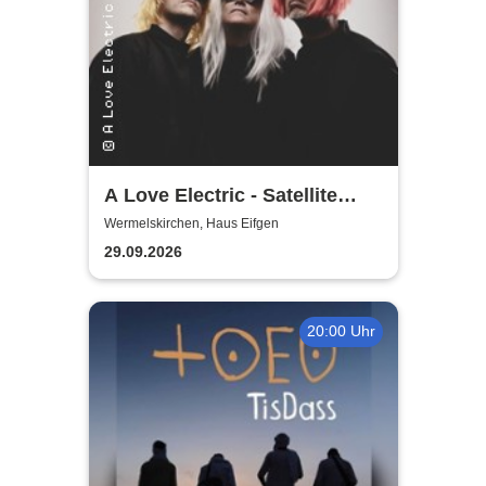
A Love Electric - Satellite
Jazz - New Perspectives in
Wermelskirchen, Haus Eifgen
Jazz
29.09.2026
20:00 Uhr