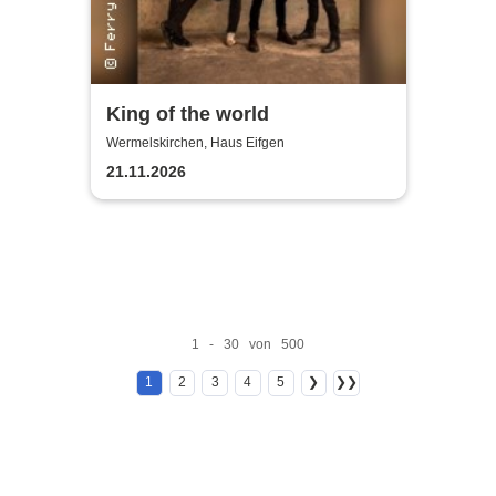
King of the world
Wermelskirchen, Haus Eifgen
21.11.2026
1 - 30 von 500
1
2
3
4
5
❯
❯❯