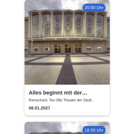
20:00 Uhr
Alles beginnt mit der
Sehnsucht - Teo Otto Theater
Remscheid, Teo Otto Theater der Stadt
Remscheid
08.01.2027
18:00 Uhr