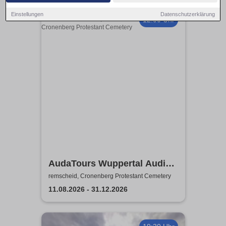
Einstellungen
Datenschutzerklärung
12:00 Uhr
AudaTours Wuppertal Audio-
Tour: Cronenberger
remscheid, Cronenberg Protestant Cemetery
Chroniken – Industrie, Glaube
11.08.2026 - 31.12.2026
und Erbe