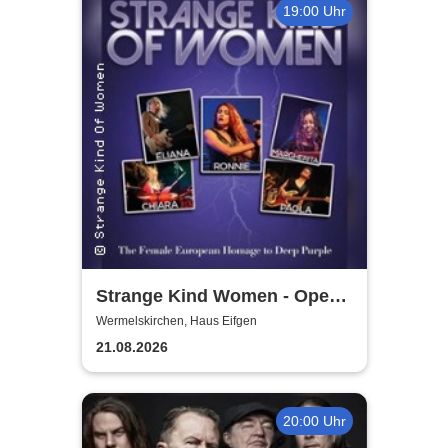
19:00 Uhr
Strange Kind Women - Open
Air Summerstage
Wermelskirchen, Haus Eifgen
21.08.2026
20:00 Uhr