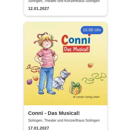
Experience - Original Tribute
Solingen, Theater und Konzerthaus Solingen
from Italy
12.01.2027
16:00 Uhr
Conni - Das Musical!
Solingen, Theater und Konzerthaus Solingen
17.01.2027