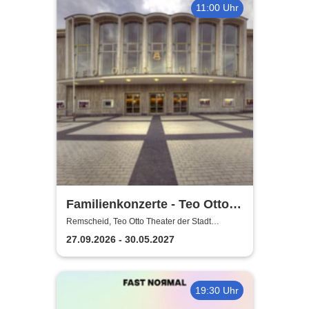
11:00 Uhr
Familienkonzerte - Teo Otto
Theater der Stadt Remscheid
Remscheid, Teo Otto Theater der Stadt
Remscheid
27.09.2026 - 30.05.2027
19:30 Uhr