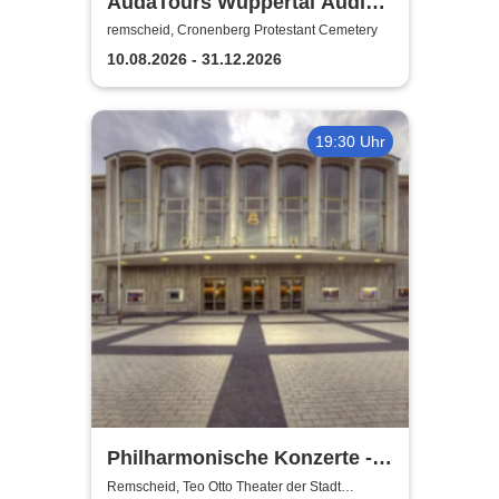
AudaTours Wuppertal Audio-
Tour: Cronenberger
remscheid, Cronenberg Protestant Cemetery
Chroniken – Industrie, Glaube
10.08.2026 - 31.12.2026
und Erbe
19:30 Uhr
Philharmonische Konzerte -
Teo Otto Theater der Stadt
Remscheid, Teo Otto Theater der Stadt