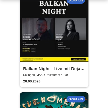
20:00 Uhr
Balkan Night - Live mit Dejan
Crnogorevi & Tijana Gaji
Solingen, MAKU Restaurant & Bar
26.09.2026
20:00 Uhr