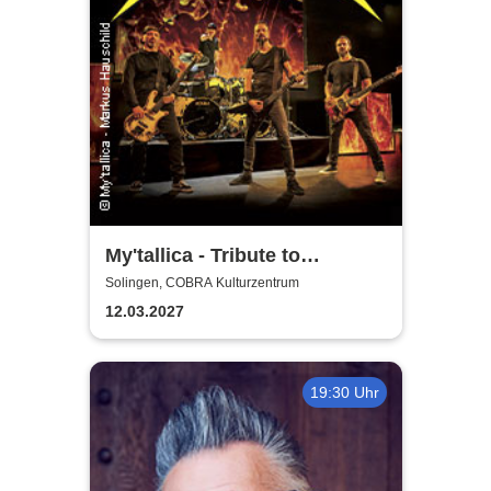
My'tallica - Tribute to
Metallica
Solingen, COBRA Kulturzentrum
12.03.2027
19:30 Uhr