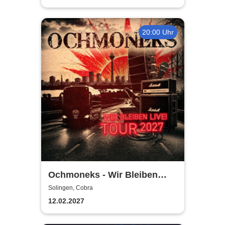
20:00 Uhr
Ochmoneks - Wir Bleiben
Live! Tour 2027
Solingen, Cobra
12.02.2027