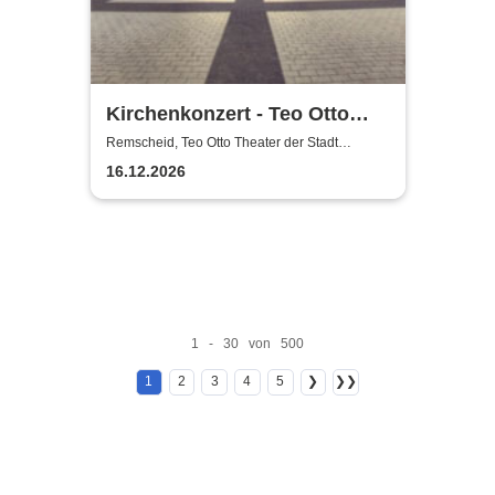
Kirchenkonzert - Teo Otto
Theater der Stadt Remscheid
Remscheid, Teo Otto Theater der Stadt
Remscheid
16.12.2026
1 - 30 von 500
1
2
3
4
5
❯
❯❯