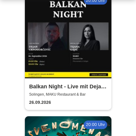
20:00 Uhr
Balkan Night - Live mit Dejan
Crnogorevi & Tijana Gaji
Solingen, MAKU Restaurant & Bar
26.09.2026
20:00 Uhr