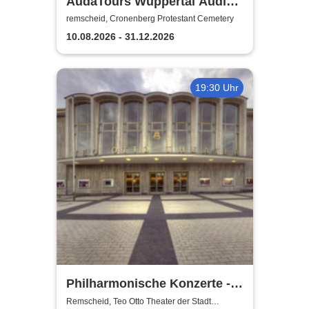
AudaTours Wuppertal Audio-
Tour: Cronenberger
remscheid, Cronenberg Protestant Cemetery
Chroniken – Industrie, Glaube
10.08.2026 - 31.12.2026
und Erbe
19:30 Uhr
Philharmonische Konzerte -
Teo Otto Theater der Stadt
Remscheid, Teo Otto Theater der Stadt