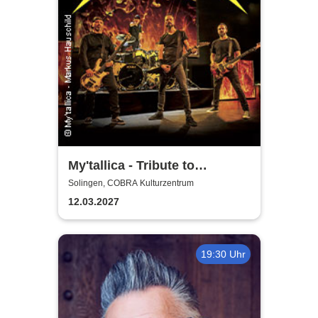
My'tallica - Tribute to
Metallica
Solingen, COBRA Kulturzentrum
12.03.2027
19:30 Uhr