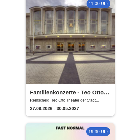
11:00 Uhr
Familienkonzerte - Teo Otto
Theater der Stadt Remscheid
Remscheid, Teo Otto Theater der Stadt
Remscheid
27.09.2026 - 30.05.2027
19:30 Uhr