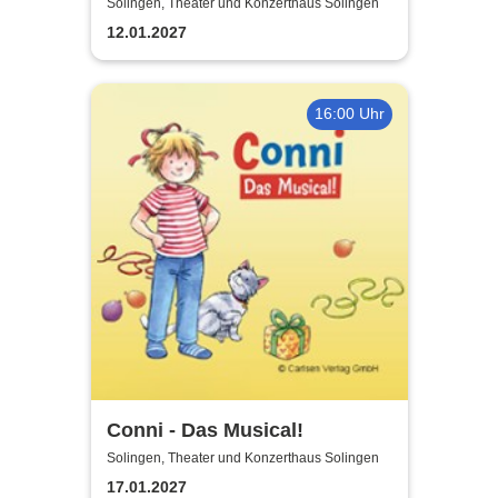
Experience - Original Tribute
Solingen, Theater und Konzerthaus Solingen
from Italy
12.01.2027
16:00 Uhr
Conni - Das Musical!
Solingen, Theater und Konzerthaus Solingen
17.01.2027