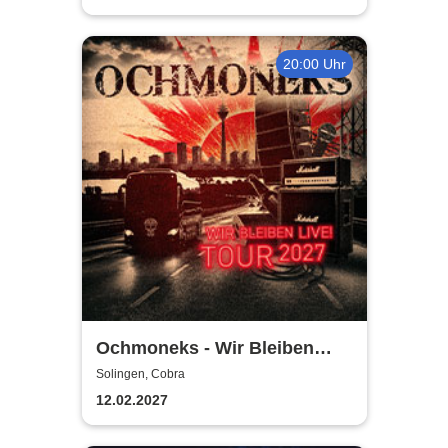
20:00 Uhr
Ochmoneks - Wir Bleiben
Live! Tour 2027
Solingen, Cobra
12.02.2027