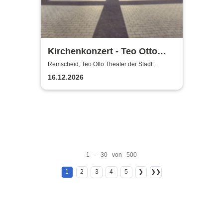
Kirchenkonzert - Teo Otto
Theater der Stadt Remscheid
Remscheid, Teo Otto Theater der Stadt
Remscheid
16.12.2026
1 - 30 von 500
1
2
3
4
5
❯
❯❯