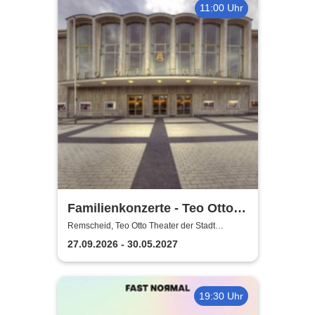
11:00 Uhr
Familienkonzerte - Teo Otto
Theater der Stadt Remscheid
Remscheid, Teo Otto Theater der Stadt
Remscheid
27.09.2026 - 30.05.2027
19:30 Uhr