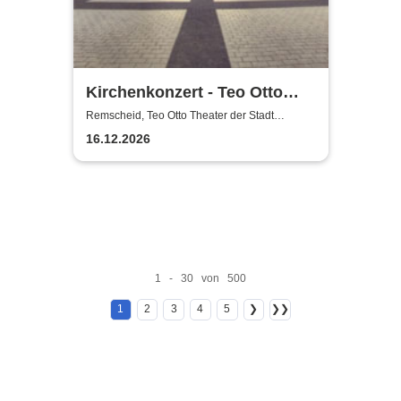
Kirchenkonzert - Teo Otto
Theater der Stadt Remscheid
Remscheid, Teo Otto Theater der Stadt
Remscheid
16.12.2026
1 - 30 von 500
1
2
3
4
5
❯
❯❯