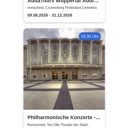
AudaTours Wuppertal Audio-
Tour: Cronenberger
remscheid, Cronenberg Protestant Cemetery
Chroniken – Industrie, Glaube
09.08.2026 - 31.12.2026
und Erbe
19:30 Uhr
Philharmonische Konzerte -
Teo Otto Theater der Stadt
Remscheid, Teo Otto Theater der Stadt