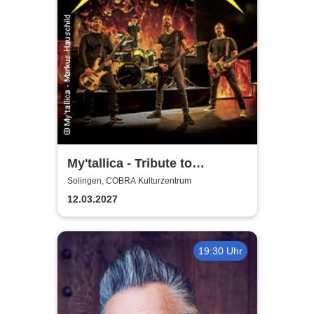
My'tallica - Tribute to
Metallica
Solingen, COBRA Kulturzentrum
12.03.2027
19:30 Uhr