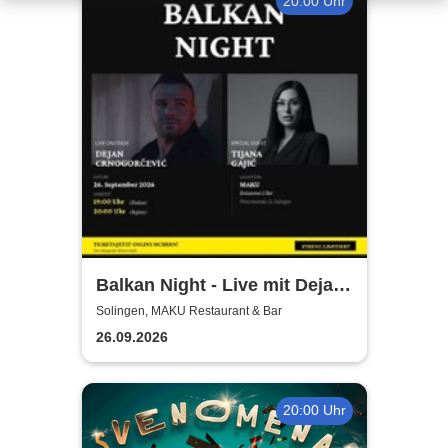
20:00 Uhr
Balkan Night - Live mit Dejan
Crnogorevi & Tijana Gaji
Solingen, MAKU Restaurant & Bar
26.09.2026
20:00 Uhr