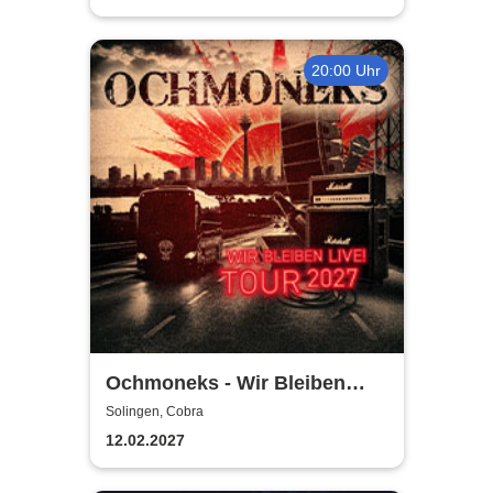
20:00 Uhr
Ochmoneks - Wir Bleiben
Live! Tour 2027
Solingen, Cobra
12.02.2027