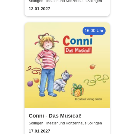
Experience - Original Tribute
Solingen, Theater und Konzerthaus Solingen
from Italy
12.01.2027
16:00 Uhr
Conni - Das Musical!
Solingen, Theater und Konzerthaus Solingen
17.01.2027