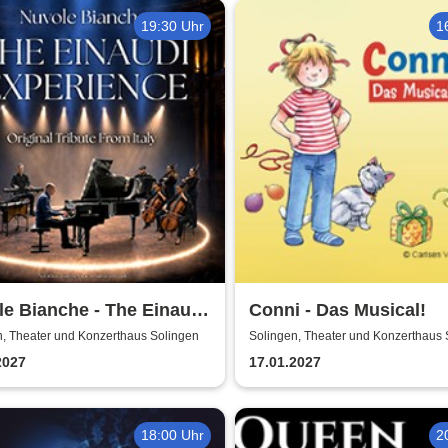
19:30 Uhr
1
e Bianche - The Einaudi
Conni - Das Musical!
ience - Original Tribute
n, Theater und Konzerthaus Solingen
Solingen, Theater und Konzerthaus 
Italy
2027
17.01.2027
18:00 Uhr
2