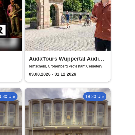
AudaTours Wuppertal Audio-
Tour: Cronenberger
remscheid, Cronenberg Protestant Cemetery
Chroniken – Industrie, Glaube
09.08.2026 - 31.12.2026
und Erbe
9:30 Uhr
19:30 Uhr