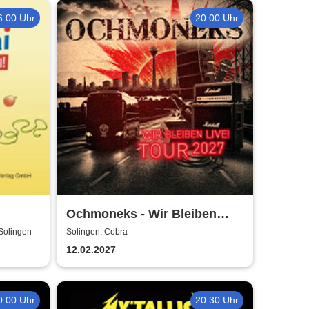
6:00 Uhr
20:00 Uhr
Ochmoneks - Wir Bleiben
Live! Tour 2027
Solingen
Solingen, Cobra
12.02.2027
0:00 Uhr
20:30 Uhr