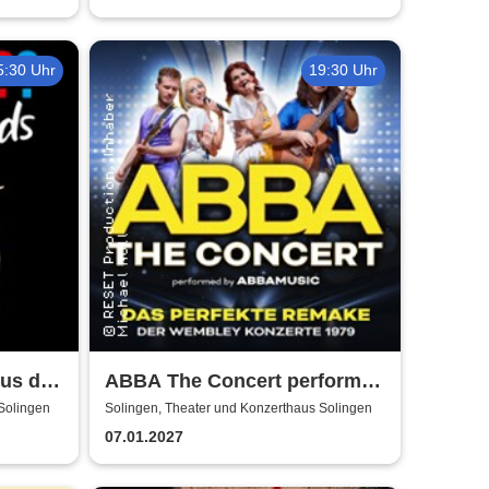
5:30 Uhr
19:30 Uhr
kus der
ABBA The Concert performed
by ABBAMUSIC
Solingen
Solingen, Theater und Konzerthaus Solingen
07.01.2027