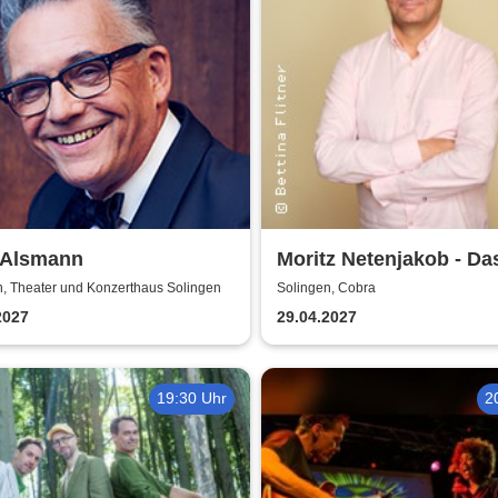
 Alsmann
Moritz Netenjakob - Da
parkt falsch
n, Theater und Konzerthaus Solingen
Solingen, Cobra
2027
29.04.2027
19:30 Uhr
2