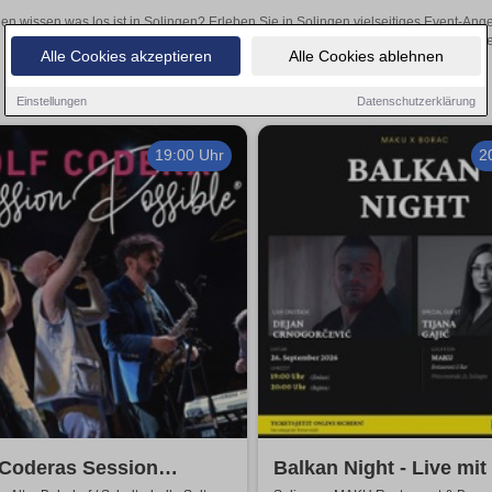
len wissen was los ist in Solingen? Erleben Sie in Solingen vielseitiges Event-An
oder aufregende Veranstaltungen in Solingen – hier finde
Alle Cookies akzeptieren
Alle Cookies ablehnen
Einstellungen
Datenschutzerklärung
19:00 Uhr
2
 Coderas Session
Balkan Night - Live mit