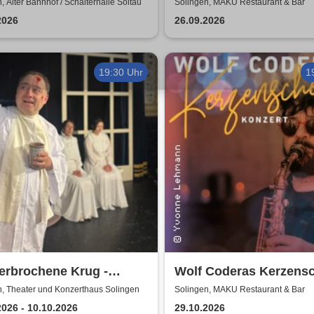
ble
Crnogorevi & Tijana Ga
, Alter Bahnhof / Schalterhalle Soltau
Solingen, MAKU Restaurant & Bar
2026
26.09.2026
19:30 Uhr
1
erbrochene Krug -
Wolf Coderas Kerzens
forum Brunsbüttel
Konzert
n, Theater und Konzerthaus Solingen
Solingen, MAKU Restaurant & Bar
2026 - 10.10.2026
29.10.2026