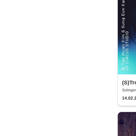
(S)Tr
Solinge
14.02.