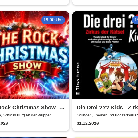
19:00 Uhr
1
Rock Christmas Show -
Die Drei ??? Kids - Zir
oss Burg an der Wupper
Rätsel
n, Schloss Burg an der Wupper
Solingen, Theater und Konzerthaus 
2026
31.12.2026