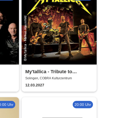
My'tallica - Tribute to
Metallica
Solingen, COBRA Kulturzentrum
12.03.2027
0:00 Uhr
20:00 Uhr