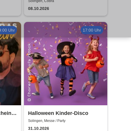
ji
Solingen, Cobra
08.10.2026
9:00 Uhr
17:00 Uhr
chein
Halloween Kinder-Disco
Solingen, Messe / Party
31.10.2026