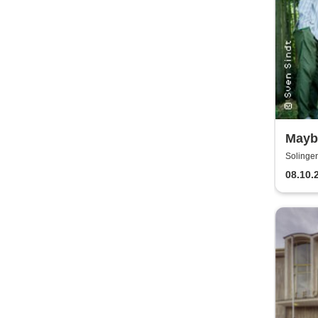
Maybe
Mikro
Solinge
08.10.