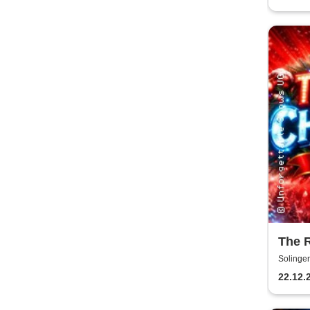
The 
Schl
Solinge
22.12.