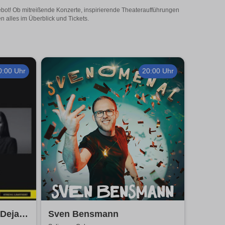
gebot! Ob mitreißende Konzerte, inspirierende Theateraufführungen
n alles im Überblick und Tickets.
0:00 Uhr
20:00 Uhr
 Dejan
Sven Bensmann