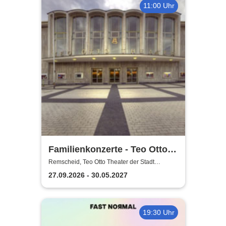
11:00 Uhr
Familienkonzerte - Teo Otto
Theater der Stadt Remscheid
Remscheid, Teo Otto Theater der Stadt
Remscheid
27.09.2026 - 30.05.2027
19:30 Uhr