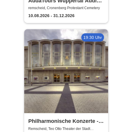
AudaTours Wuppertal Audio-
Tour: Cronenberger
remscheid, Cronenberg Protestant Cemetery
Chroniken – Industrie, Glaube
10.08.2026 - 31.12.2026
und Erbe
19:30 Uhr
Philharmonische Konzerte -
Teo Otto Theater der Stadt
Remscheid, Teo Otto Theater der Stadt