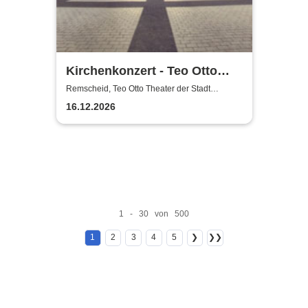
Kirchenkonzert - Teo Otto
Theater der Stadt Remscheid
Remscheid, Teo Otto Theater der Stadt
Remscheid
16.12.2026
1 - 30 von 500
1
2
3
4
5
❯
❯❯