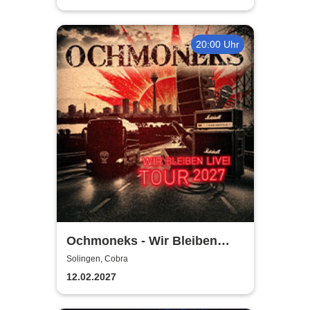
20:00 Uhr
Ochmoneks - Wir Bleiben
Live! Tour 2027
Solingen, Cobra
12.02.2027