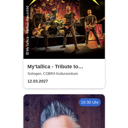
My'tallica - Tribute to
Metallica
Solingen, COBRA Kulturzentrum
12.03.2027
19:30 Uhr