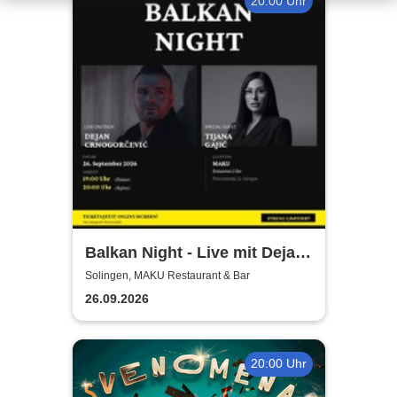
20:00 Uhr
Balkan Night - Live mit Dejan
Crnogorevi & Tijana Gaji
Solingen, MAKU Restaurant & Bar
26.09.2026
20:00 Uhr