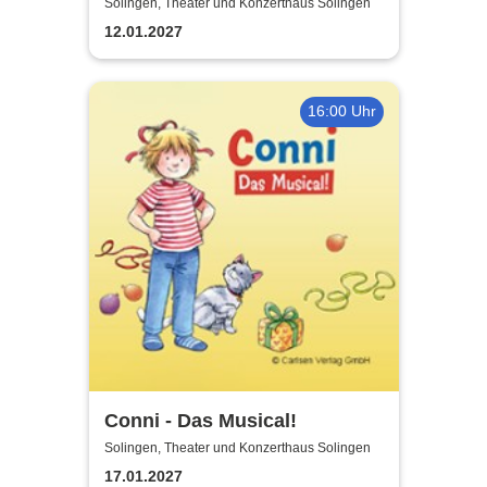
Experience - Original Tribute
Solingen, Theater und Konzerthaus Solingen
from Italy
12.01.2027
16:00 Uhr
Conni - Das Musical!
Solingen, Theater und Konzerthaus Solingen
17.01.2027